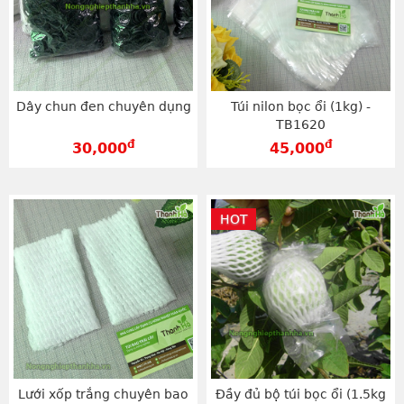
Dây chun đen chuyên dụng
Túi nilon bọc ổi (1kg) -
TB1620
đ
đ
30,000
45,000
HOT
Lưới xốp trắng chuyên bao
Đầy đủ bộ túi bọc ổi (1.5kg