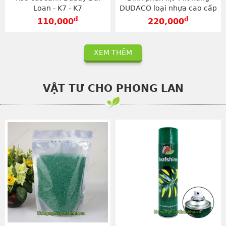
Loan - K7 - K7
DUDACO loại nhựa cao cấp
- BX4
đ
đ
110,000
220,000
XEM THÊM
VẬT TƯ CHO PHONG LAN