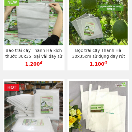
NEW
Bao trái cây Thanh Hà kích
Bọc trái cây Thanh Hà
thước 30x35 loại vải dày sử
30x35cm sử dụng dây rút
dụng dây kẽm - TV3035D
chất lượng cao - TV3035
đ
đ
1,200
1,100
HOT