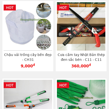
HOT
HOT
Chậu vải trồng cây bền đẹp
Cưa cầm tay Nhật Bản thép
- CH31
đen sắc bén - C11 - C11
đ
đ
9,000
360,000
HOT
HOT