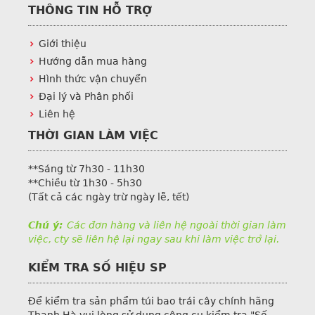
THÔNG TIN HỖ TRỢ
Giới thiệu
Hướng dẫn mua hàng
Hình thức vận chuyển
Đại lý và Phân phối
Liên hệ
THỜI GIAN LÀM VIỆC
**Sáng từ 7h30 - 11h30
**Chiều từ 1h30 - 5h30
(Tất cả các ngày trừ ngày lễ, tết)
Chú ý:
Các đơn hàng và liên hệ ngoài thời gian làm
việc, cty sẽ liên hệ lại ngay sau khi làm việc trở lại.
KIỂM TRA SỐ HIỆU SP
Để kiểm tra sản phẩm túi bao trái cây chính hãng
Thanh Hà vui lòng sử dụng công cụ kiểm tra "Số