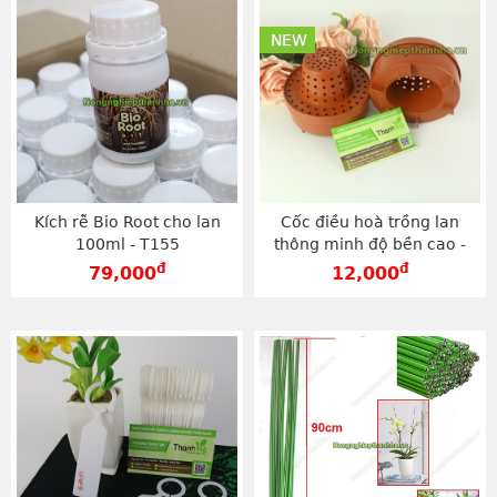
NEW
Kích rễ Bio Root cho lan
Cốc điều hoà trồng lan
100ml - T155
thông minh độ bền cao -
D127
đ
đ
79,000
12,000