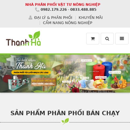
NHÀ PHÂN PHỐI VẬT TƯ NÔNG NGHIỆP
0982.179.226
-
0833.488.885
ĐẠI LÝ & PHÂN PHỐI
KHUYẾN MÃI
CẨM NANG NÔNG NGHIỆP
Toggle
Toggl
search
navig
Homepage
SẢN PHẨM PHÂN PHỐI BÁN CHẠY