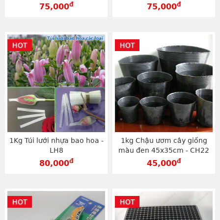
BLV35
đ
đ
75,000
75,000
HOT
HOT
1Kg Túi lưới nhựa bao hoa -
1kg Chậu ươm cây giống
LH8
màu đen 45x35cm - CH22
đ
đ
80,000
45,000
HOT
HOT