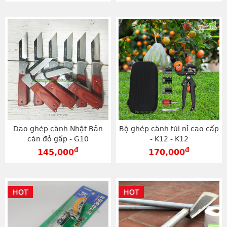
Dao ghép cành Nhật Bản
Bộ ghép cành túi nỉ cao cấp
cán đỏ gấp - G10
- K12 - K12
đ
đ
145,000
170,000
HOT
HOT