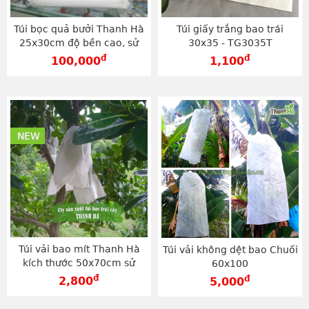
Túi bọc quả bưởi Thanh Hà
Túi giấy trắng bao trái
25x30cm độ bền cao, sử
30x35 - TG3035T
dụng trên 2 vụ - TV2530
đ
đ
100,000
1,100
NEW
Túi vải bao mít Thanh Hà
Túi vải không dệt bao Chuối
kích thước 50x70cm sử
60x100
dụng dây rút, độ bền cao -
đ
đ
2,800
5,000
TV5070