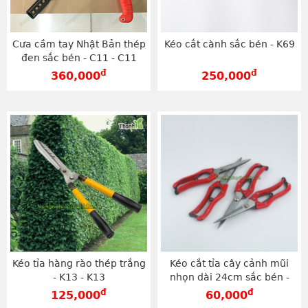
Cưa cầm tay Nhật Bản thép
Kéo cắt cành sắc bén - K69
đen sắc bén - C11 - C11
đ
đ
360,000
250,000
Kéo tỉa hàng rào thép trắng
Kéo cắt tỉa cây cảnh mũi
- K13 - K13
nhọn dài 24cm sắc bén -
K55
đ
đ
125,000
60,000