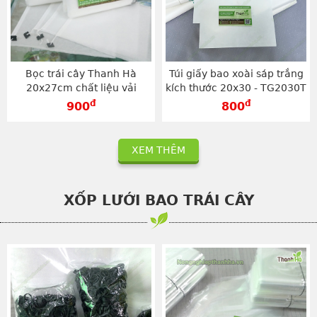
Bọc trái cây Thanh Hà
Túi giấy bao xoài sáp trắng
20x27cm chất liệu vải
kích thước 20x30 - TG2030T
không dệt sử dụng dây rút -
đ
đ
900
800
TV2027
XEM THÊM
XỐP LƯỚI BAO TRÁI CÂY