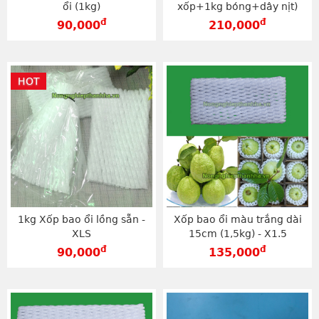
ổi (1kg)
xốp+1kg bóng+dây nịt)
đ
đ
90,000
210,000
HOT
1kg Xốp bao ổi lồng sẵn -
Xốp bao ổi màu trắng dài
XLS
15cm (1,5kg) - X1.5
đ
đ
90,000
135,000