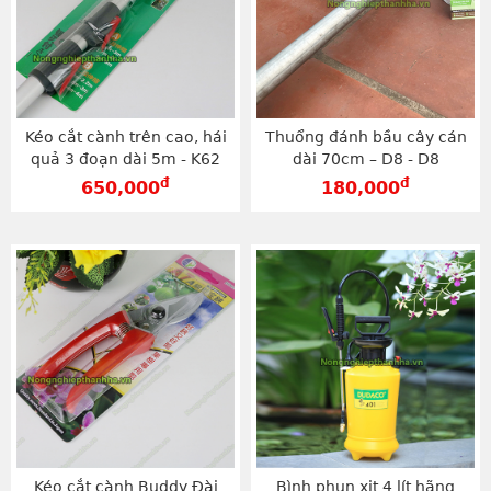
Kéo cắt cành trên cao, hái
Thuổng đánh bầu cây cán
quả 3 đoạn dài 5m - K62
dài 70cm – D8 - D8
đ
đ
650,000
180,000
Kéo cắt cành Buddy Đài
Bình phun xịt 4 lít hãng