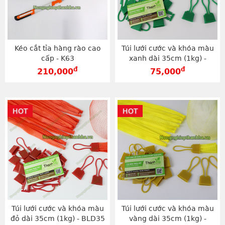
Kéo cắt tỉa hàng rào cao
Túi lưới cước và khóa màu
cấp - K63
xanh dài 35cm (1kg) -
BLX35
đ
đ
210,000
75,000
HOT
HOT
Túi lưới cước và khóa màu
Túi lưới cước và khóa màu
đỏ dài 35cm (1kg) - BLD35
vàng dài 35cm (1kg) -