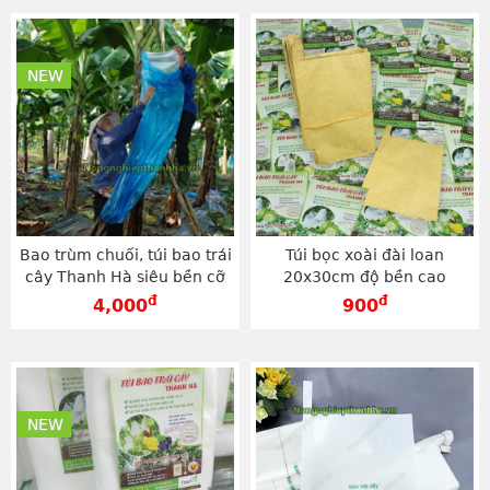
NEW
Bao trùm chuối, túi bao trái
Túi bọc xoài đài loan
cây Thanh Hà siêu bền cỡ
20x30cm độ bền cao
70x140cm - TB70140
thương hiệu Thanh Hà -
đ
đ
4,000
900
TG2030V
NEW