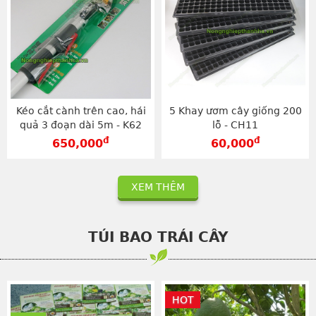
Kéo cắt cành trên cao, hái
5 Khay ươm cây giống 200
quả 3 đoạn dài 5m - K62
lỗ - CH11
đ
đ
650,000
60,000
XEM THÊM
TÚI BAO TRÁI CÂY
HOT