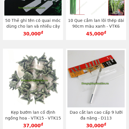
50 Thẻ ghi tên có quai móc
10 Que cắm lan lõi thép dài
dùng cho lan và nhiều cây
90cm màu xanh - VTK6
trồng - D21
đ
đ
30,000
45,000
Kẹp bướm lan cố định
Dao cắt lan cao cấp 9 lưỡi
ngồng hoa - VTK15 - VTK15
đa năng - D113
đ
đ
37,000
30,000