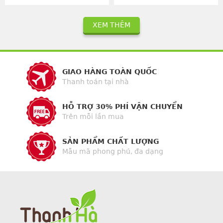
XEM THÊM
GIAO HÀNG TOÀN QUỐC
Thanh toán tại nhà
HỖ TRỢ 30% PHÍ VẬN CHUYỂN
Trên mỗi lần mua
SẢN PHẨM CHẤT LƯỢNG
Mẫu mã phong phú, đa dạng