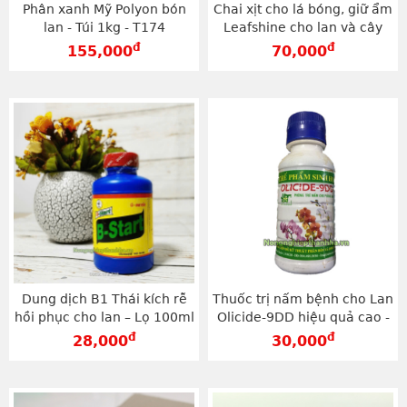
Phân xanh Mỹ Polyon bón
Chai xịt cho lá bóng, giữ ẩm
lan - Túi 1kg - T174
Leafshine cho lan và cây
cảnh - T50
đ
đ
155,000
70,000
Dung dịch B1 Thái kích rễ
Thuốc trị nấm bệnh cho Lan
hồi phục cho lan – Lọ 100ml
Olicide-9DD hiệu quả cao -
- T162
T19
đ
đ
28,000
30,000