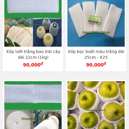
Xốp lưới trắng bao trái cây
Xốp bọc bưởi màu trắng dài
dài 22cm (1kg)
25cm - X25
đ
đ
90,000
90,000