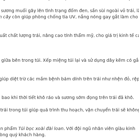
sương muối gây lên tình trạng đốm đen, sần sùi ngoài vỏ trái, l
n cây
 còn giúp phòng chống tia UV, nắng nóng gay gắt làm cho t
uất chất lượng trái, nâng cao tính thẩm mỹ, cho giá trị kinh tế 
 giữa bên trong túi. Xếp miệng túi lại và sử dụng dây kẽm có gắ
iúp diệt trừ các mầm bệnh bám dính trên trái như nhện đỏ, rệp 
n bao khi thời tiết khô ráo và sương sớm đọng trên trái đã khô.
rái trong túi giúp quá trình thu hoạch, vận chuyển trái sẽ không
ản phẩm 
Túi bọc xoài đài loan
. Với đội ngũ nhân viên giàu kinh 
lòng quý khách hàng.