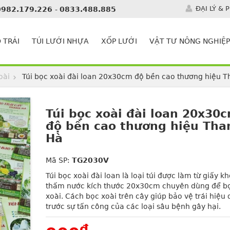
ĐẠI LÝ & 
0982.179.226
-
0833.488.885
 TRÁI
TÚI LƯỚI NHỰA
XỐP LƯỚI
VẬT TƯ NÔNG NGHIỆP
oài
Túi bọc xoài đài loan 20x30cm độ bền cao thương hiệu 
Túi bọc xoài đài loan 20x30
độ bền cao thương hiệu Tha
Hà
Mã SP:
TG2030V
Túi bọc xoài đài loan là loại túi được làm từ giấy k
thấm nước kích thước 20x30cm chuyên dùng để b
xoài. Cách bọc xoài trên cây giúp bảo vệ trái hiệu
trước sự tấn công của các loại sâu bệnh gây hại.
đ