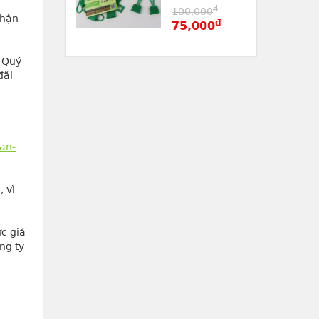
đ
100,000
hận 
đ
75,000
 Quý 
ãi 
an-
vì 
 giá 
g ty 