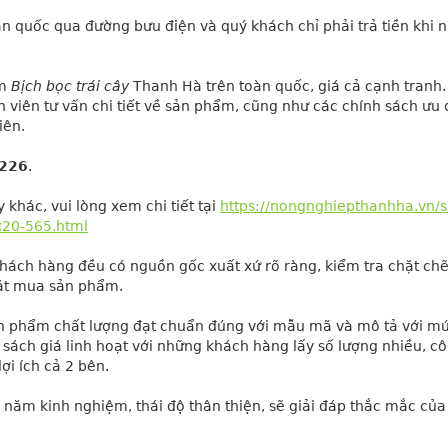
n quốc qua đường bưu điện và quý khách chỉ phải trả tiền khi n
m 
Bịch bọc trái cây
 Thanh Hà trên toàn quốc, giá cả cạnh tranh.
 viên tư vấn chi tiết về sản phẩm, cũng như các chính sách ưu đ
iên.
.226
.
hác, vui lòng xem chi tiết tại
https://nongnghiepthanhha.vn/s
x20-565.html
hách hàng đều có nguồn gốc xuất xứ rõ ràng, kiểm tra chặt chẽ, 
đặt mua sản phẩm.
 phẩm chất lượng đạt chuẩn đúng với mẫu mã và mô tả với mức
h sách giá linh hoạt với những khách hàng lấy số lượng nhiều, côn
ợi ích cả 2 bên.
 năm kinh nghiệm, thái độ thân thiện, sẽ giải đáp thắc mắc của 