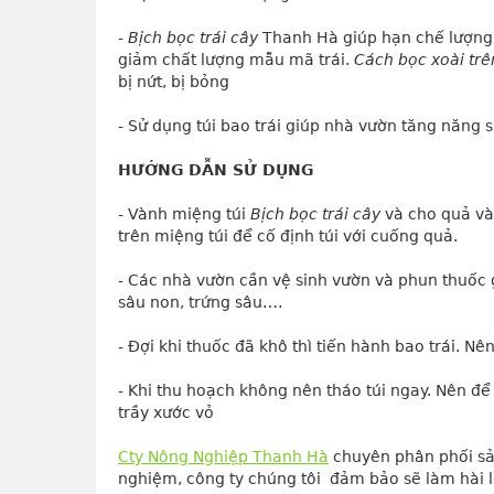
- 
Bịch bọc trái cây
 Thanh Hà giúp hạn chế lượng 
giảm chất lượng mẫu mã trái. 
Cách bọc xoài trê
bị nứt, bị bỏng
- Sử dụng túi bao trái giúp nhà vườn tăng năng s
HƯỚNG DẪN SỬ DỤNG
- Vành miệng túi 
Bịch bọc trái cây
 và cho quả và
trên miệng túi để cố định túi với cuống quả.
- Các nhà vườn cần vệ sinh vườn và phun thuốc g
sâu non, trứng sâu….
- Đợi khi thuốc đã khô thì tiến hành bao trái. Nê
- Khi thu hoạch không nên tháo túi ngay. Nên để t
trầy xước vỏ
Cty Nông Nghiệp Thanh Hà
 chuyên phân phối s
nghiệm, công ty chúng tôi  đảm bảo sẽ làm hài 