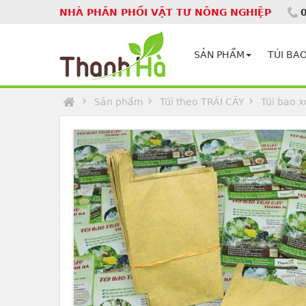
NHÀ PHÂN PHỐI VẬT TƯ NÔNG NGHIỆP
Homepage
SẢN PHẨM
TÚI BAO
Sản phẩm
Túi theo TRÁI CÂY
Túi bao x