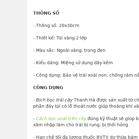
THÔNG SỐ
- Thông số: 20x30cm
- Thiết kế: Túi vàng 2 lớp
- Màu sắc: Ngoài vàng, trong đen
- Kiểu dáng: Miệng sử dụng dây kẽm
- Công dụng: Bảo vệ trái xoài non, chống rám n
CÔNG DỤNG
- 
Bịch bọc trái cây
 Thanh Hà được sản xuất từ chấ
phần đáy túi có lỗ thoát nước giúp thoáng khí v
- 
Cách bọc xoài trên cây
 đúng kỹ thuật sẽ giúp b
xâm nhập làm cho trái bị rụng, bị thối hỏng
- Hạn chế tối đa lượng thuốc BVTV dư thừa bám