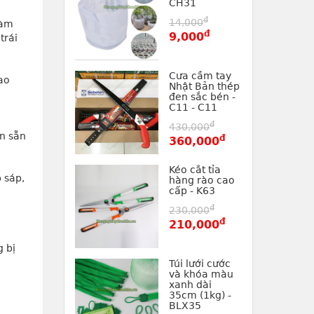
CH31
đ
14,000
àm 
đ
9,000
rái 
Cưa cầm tay
cao
Nhật Bản thép
đen sắc bén -
C11 - C11
đ
430,000
n sẵn 
đ
360,000
Kéo cắt tỉa
sáp, 
hàng rào cao
cấp - K63
đ
230,000
đ
210,000
 bị 
Túi lưới cước
và khóa màu
xanh dài
35cm (1kg) -
BLX35