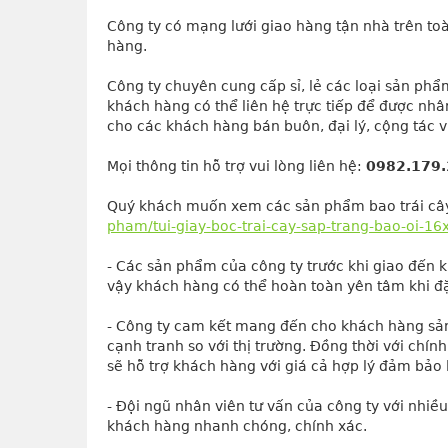
Công ty có mạng lưới giao hàng tận nhà trên toà
hàng.
Công ty chuyên cung cấp sỉ, lẻ các loại sản phẩ
khách hàng có thể liên hệ trực tiếp để được nhân
cho các khách hàng bán buôn, đại lý, cộng tác v
Mọi thông tin hỗ trợ vui lòng liên hệ: 
0982.179
Quý khách muốn xem các sản phẩm bao trái cây k
pham/tui-giay-boc-trai-cay-sap-trang-bao-oi-16
- Các sản phẩm của công ty trước khi giao đến k
vậy khách hàng có thể hoàn toàn yên tâm khi 
- Công ty cam kết mang đến cho khách hàng sản
cạnh tranh so với thị trường. Đồng thời với chín
sẽ hỗ trợ khách hàng với giá cả hợp lý đảm bảo l
- Đội ngũ nhân viên tư vấn của công ty với nhiều
khách hàng nhanh chóng, chính xác.