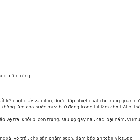
ắng, côn trùng
t liệu bột giấy và nilon, được dập nhiệt chặt chẽ xung quanh túi
à không làm cho nước mưa bị ứ đọng trong túi làm cho trái bị thố
ảo vệ trái khỏi bị côn trùng, sâu bọ gây hại, các loại nấm, vi khu
 ngoài vỏ trái, cho sản phẩm sạch, đảm bảo an toàn VietGap