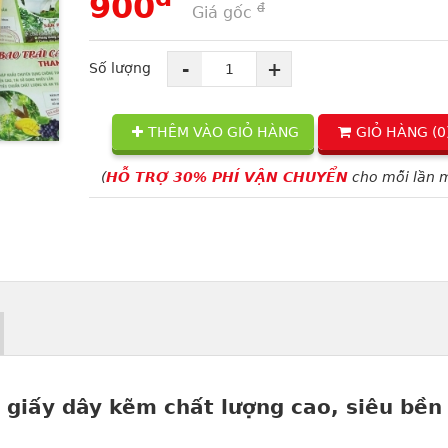
900
đ
Giá gốc
-
+
Số lượng
THÊM VÀO GIỎ HÀNG
GIỎ HÀNG (
0
(
HỖ TRỢ 30% PHÍ VẬN CHUYỂN
cho mỗi lần 
i giấy dây kẽm chất lượng cao, siêu bền