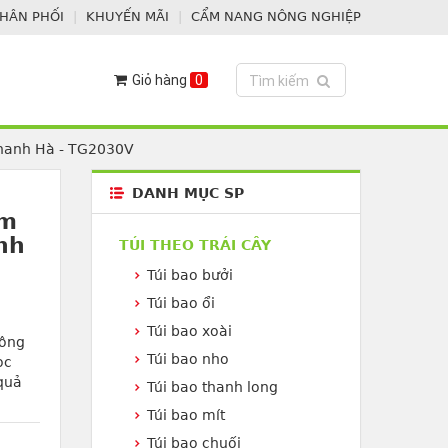
PHÂN PHỐI
KHUYẾN MÃI
CẨM NANG NÔNG NGHIỆP
Giỏ hàng
0
Toggle search
Tìm kiếm
Thanh Hà - TG2030V
DANH MỤC SP
cm
nh
TÚI THEO TRÁI CÂY
Túi bao bưởi
Túi bao ổi
Túi bao xoài
hông
Túi bao nho
ọc
 quả
Túi bao thanh long
Túi bao mít
Túi bao chuối