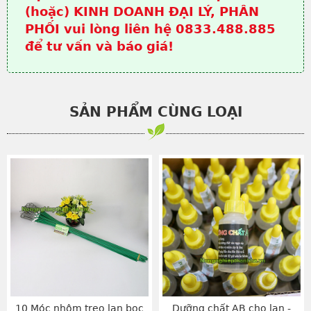
(hoặc) KINH DOANH ĐẠI LÝ, PHÂN
PHỐI vui lòng liên hệ 0833.488.885
để tư vấn và báo giá!
SẢN PHẨM CÙNG LOẠI
10 Móc nhôm treo lan bọc
Dưỡng chất AB cho lan -