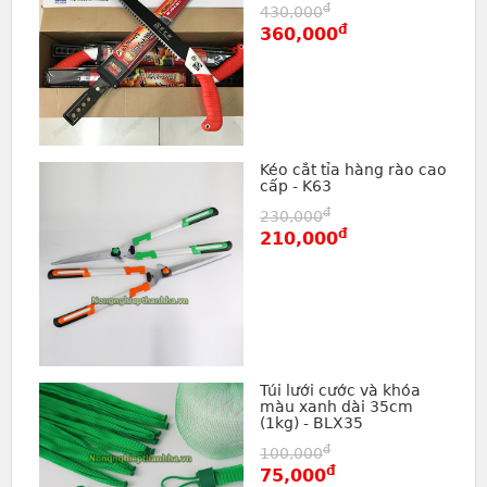
đ
430,000
đ
360,000
Kéo cắt tỉa hàng rào cao
cấp - K63
đ
230,000
đ
210,000
Túi lưới cước và khóa
màu xanh dài 35cm
(1kg) - BLX35
đ
100,000
đ
75,000