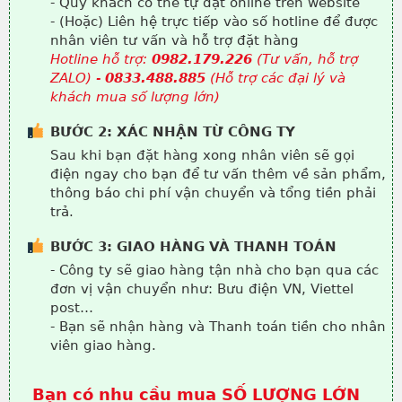
- Quý khách có thể tự đặt online trên website
- (Hoặc) Liên hệ trực tiếp vào số hotline để được
nhân viên tư vấn và hỗ trợ đặt hàng
Hotline hỗ trợ:
0982.179.226
(Tư vấn, hỗ trợ
ZALO) -
0833.488.885
(Hỗ trợ các đại lý và
khách mua số lượng lớn)
BƯỚC 2: XÁC NHẬN TỪ CÔNG TY
Sau khi bạn đặt hàng xong nhân viên sẽ gọi
điện ngay cho bạn để tư vấn thêm về sản phẩm,
thông báo chi phí vận chuyển và tổng tiền phải
trả.
BƯỚC 3: GIAO HÀNG VÀ THANH TOÁN
- Công ty sẽ giao hàng tận nhà cho bạn qua các
đơn vị vận chuyển như: Bưu điện VN, Viettel
post…
- Bạn sẽ nhận hàng và Thanh toán tiền cho nhân
viên giao hàng.
Bạn có nhu cầu mua SỐ LƯỢNG LỚN