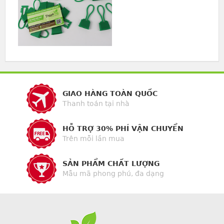
GIAO HÀNG TOÀN QUỐC
Thanh toán tại nhà
HỖ TRỢ 30% PHÍ VẬN CHUYỂN
Trên mỗi lần mua
SẢN PHẨM CHẤT LƯỢNG
Mẫu mã phong phú, đa dạng