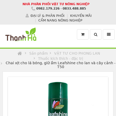
NHÀ PHÂN PHỐI VẬT TƯ NÔNG NGHIỆP
0982.179.226
-
0833.488.885
ĐẠI LÝ & PHÂN PHỐI
KHUYẾN MÃI
CẨM NANG NÔNG NGHIỆP
Toggle
Toggl
search
navig
Homepage
Sản phẩm
VẬT TƯ CHO PHONG LAN
Thuốc kích thích - đặc trị
Chai xịt cho lá bóng, giữ ẩm Leafshine cho lan và cây cảnh -
T50