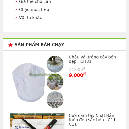
Giá thể cho Lan
Chậu móc treo
Vật tư khác
SẢN PHẨM BÁN CHẠY
Chậu vải trồng cây bền
đẹp - CH31
đ
14,000
đ
9,000
Cưa cầm tay Nhật Bản
thép đen sắc bén - C11 -
C11