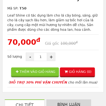
Mã SP:
T50
Leaf Shine có tác dụng làm cho lá cây bóng, sáng, giữ
cho lá cây sạch lâu hơn, làm giảm sự bốc hơi của lá
cây, cung cấp một mùi hương tự nhiên dễ chịu. Sản
phẩm được dùng cho các dòng hoa lan, hoa cảnh.
đ
70,000
đ
Giá gốc
100,000
-
+
Số lượng
THÊM VÀO GIỎ HÀNG
GIỎ HÀNG (
0
)
(
HỖ TRỢ 30% PHÍ VẬN CHUYỂN
cho mỗi lần mua)
BÌNH LUẬN
CHI TIẾT