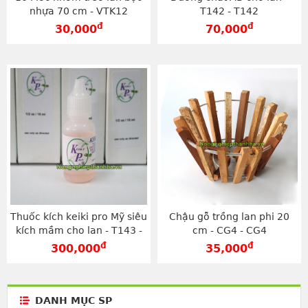
nhựa 70 cm - VTK12
T142 - T142
đ
đ
30,000
70,000
Thuốc kích keiki pro Mỹ siêu
Chậu gỗ trồng lan phi 20
kích mầm cho lan - T143 -
cm - CG4 - CG4
T143
đ
đ
300,000
35,000
DANH MỤC SP