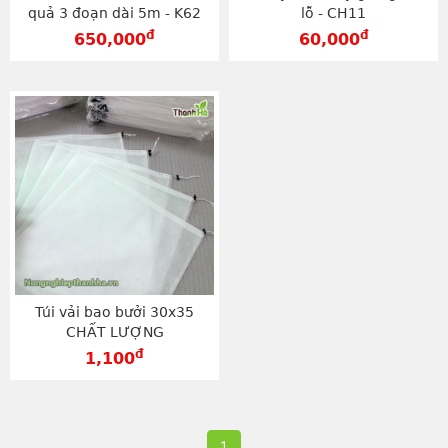
quả 3 đoạn dài 5m - K62
lỗ - CH11
đ
đ
650,000
60,000
Túi vải bao bưởi 30x35
CHẤT LƯỢNG
đ
1,100
1