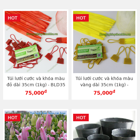
HOT
HOT
Túi lưới cước và khóa màu
Túi lưới cước và khóa màu
đỏ dài 35cm (1kg) - BLD35
vàng dài 35cm (1kg) -
BLV35
đ
đ
75,000
75,000
HOT
HOT