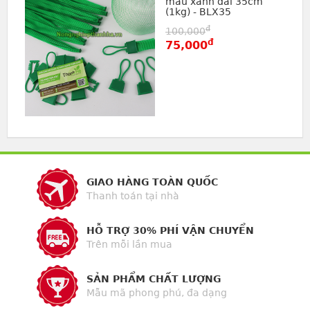
màu xanh dài 35cm
(1kg) - BLX35
đ
100,000
đ
75,000
GIAO HÀNG TOÀN QUỐC
Thanh toán tại nhà
HỖ TRỢ 30% PHÍ VẬN CHUYỂN
Trên mỗi lần mua
SẢN PHẨM CHẤT LƯỢNG
Mẫu mã phong phú, đa dạng