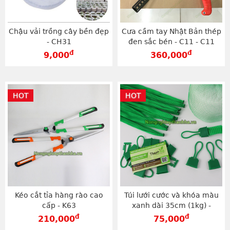
Chậu vải trồng cây bền đẹp
Cưa cầm tay Nhật Bản thép
- CH31
đen sắc bén - C11 - C11
đ
đ
9,000
360,000
HOT
HOT
Kéo cắt tỉa hàng rào cao
Túi lưới cước và khóa màu
cấp - K63
xanh dài 35cm (1kg) -
BLX35
đ
đ
210,000
75,000