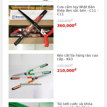
Cưa cầm tay Nhật Bản
thép đen sắc bén - C11 -
C11
đ
430,000
đ
360,000
Kéo cắt tỉa hàng rào cao
cấp - K63
đ
230,000
đ
210,000
Túi lưới cước và khóa