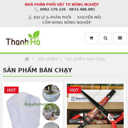
NHÀ PHÂN PHỐI VẬT TƯ NÔNG NGHIỆP
0982.179.226
-
0833.488.885
ĐẠI LÝ & PHÂN PHỐI
KHUYẾN MÃI
CẨM NANG NÔNG NGHIỆP
Toggle
Toggl
search
navig
Homepage
Sản phẩm
Sản phẩm bán chạy
SẢN PHẨM BÁN CHẠY
HOT
HOT