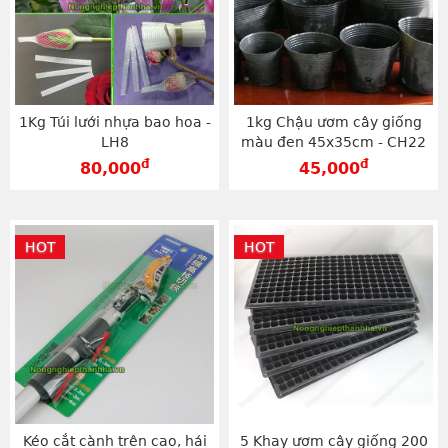
1Kg Túi lưới nhựa bao hoa -
1kg Chậu ươm cây giống
LH8
màu đen 45x35cm - CH22
đ
đ
80,000
45,000
HOT
HOT
Kéo cắt cành trên cao, hái
5 Khay ươm cây giống 200