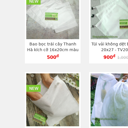
NEW
Bao bọc trái cây Thanh
Túi vải không dệt 
Hà kích cỡ 16x20cm màu
20x27 - TV2
trắng - TV1620
đ
đ
500
900
1,00
NEW