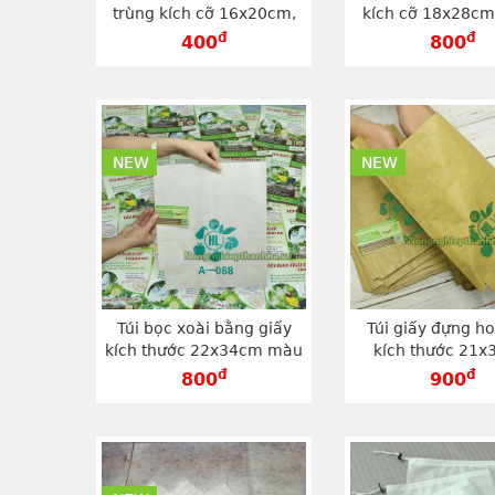
trùng kích cỡ 16x20cm,
kích cỡ 18x28cm 
túi giấy sáp trắng hiệu
lớp màu vàng - 
đ
đ
400
800
Thanh Hà - TG1620
NEW
NEW
Túi bọc xoài bằng giấy
Túi giấy đựng h
kích thước 22x34cm màu
kích thước 21
trắng - TG2234T
chuyên dụng - T
đ
đ
800
900