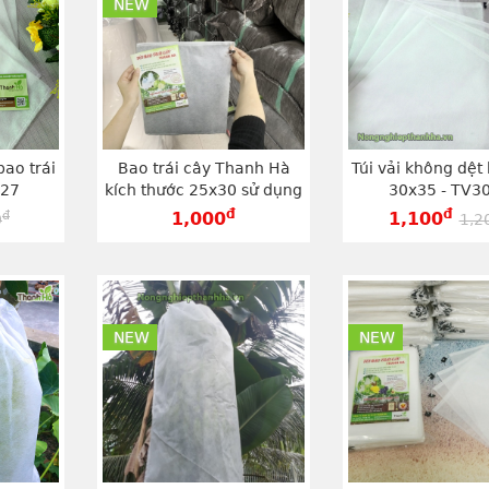
NEW
bao trái
Bao trái cây Thanh Hà
Túi vải không dệt 
027
kích thước 25x30 sử dụng
30x35 - TV3
dây rút, có thể tái sử dụng
đ
đ
đ
1,000
1,100
0
1,2
- TV2530
NEW
NEW