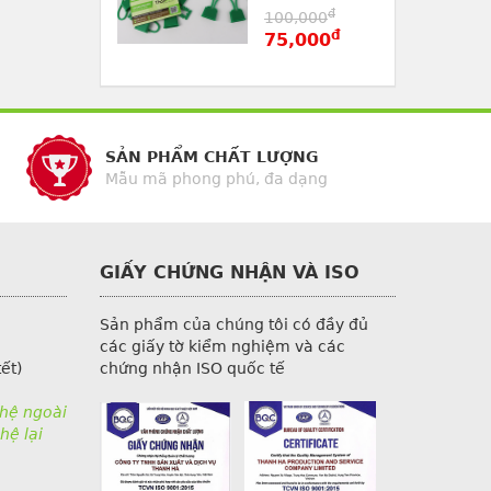
đ
100,000
đ
75,000
SẢN PHẨM CHẤT LƯỢNG
Mẫu mã phong phú, đa dạng
GIẤY CHỨNG NHẬN VÀ ISO
Sản phẩm của chúng tôi có đầy đủ
các giấy tờ kiểm nghiệm và các
ết)
chứng nhận ISO quốc tế
 hệ ngoài
hệ lại