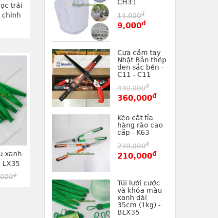
CH31
ọc trái
đ
i chính
14,000
đ
ích cỡ
9,000
2027
Cưa cầm tay
Nhật Bản thép
đen sắc bén -
C11 - C11
đ
430,000
đ
360,000
Kéo cắt tỉa
hàng rào cao
cấp - K63
đ
230,000
àu xanh
đ
210,000
- LX35
đ
,000
Túi lưới cước
và khóa màu
xanh dài
35cm (1kg) -
BLX35