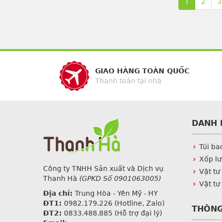
1
2
3
GIAO HÀNG TOÀN QUỐC
Thanh toán tại nhà
DANH 
Túi ba
Xốp lư
Công ty TNHH Sản xuất và Dịch vụ
Vật tư
Thanh Hà
(GPKD Số 0901063005)
Vật tư
Địa chỉ:
Trung Hòa - Yên Mỹ - HY
ĐT1:
0982.179.226
(Hotline, Zalo)
THÔNG
ĐT2:
0833.488.885 (Hỗ trợ đại lý)