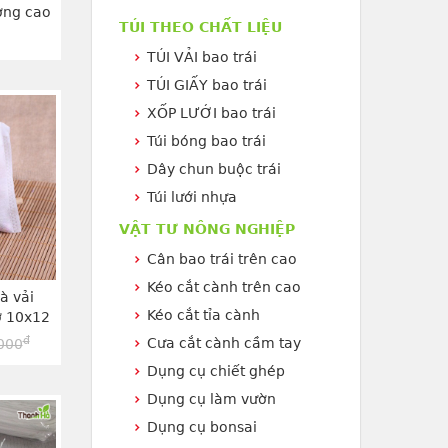
ợng cao
TÚI THEO CHẤT LIỆU
TG2030T
TÚI VẢI bao trái
TÚI GIẤY bao trái
XỐP LƯỚI bao trái
Túi bóng bao trái
Dây chun buộc trái
Túi lưới nhựa
VẬT TƯ NÔNG NGHIỆP
Cân bao trái trên cao
Kéo cắt cành trên cao
à vải
Kéo cắt tỉa cành
ỡ 10x12
V1012
đ
Cưa cắt cành cầm tay
000
Dụng cụ chiết ghép
Dụng cụ làm vườn
Dụng cụ bonsai