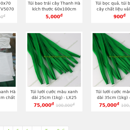
 50x70
Túi bao trái cây Thanh Hà
Túi bọc quả, túi b
 TV5070
kích thước 60x100cm
cây chất liệu vả
chất lượng cao - TV60100
hãng Thanh Hà k
đ
đ
đ
5,000
900
00
20x27cm - TV
Thanh Hà
Túi lưới cước màu xanh
Túi lưới cước m
cm chất
dài 25cm (1kg) - LX25
dài 35cm (1kg) 
1620
đ
đ
đ
75,000
75,000
100,000
100