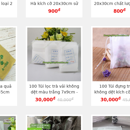
loại 2
Hà kích cỡ 20x30cm sử
20x30cm chất lư
TG1828V
dụng dây kẽm - TG2030V
hiệu Thanh Hà - 
đ
đ
900
800
oa quả
100 Túi lọc trà vải không
100 Túi đựng tr
x35cm
dệt màu trắng 7x9cm -
không dệt kích c
G2135V
TV79
có dây rút - T
đ
đ
đ
30,000
30,000
40,000
45,