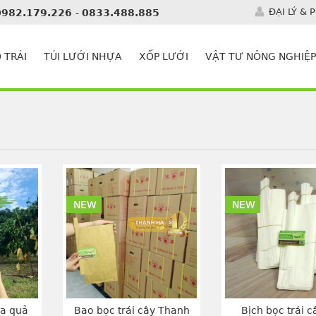
ĐẠI LÝ & 
0982.179.226
-
0833.488.885
 TRÁI
TÚI LƯỚI NHỰA
XỐP LƯỚI
VẬT TƯ NÔNG NGHIỆP
NEW
NEW
oa quả
Bao bọc trái cây Thanh
Bịch bọc trái c