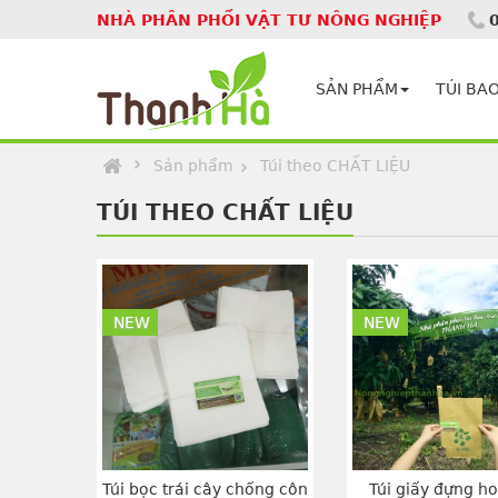
NHÀ PHÂN PHỐI VẬT TƯ NÔNG NGHIỆP
Homepage
SẢN PHẨM
TÚI BAO
Sản phẩm
Túi theo CHẤT LIỆU
TÚI THEO CHẤT LIỆU
NEW
NEW
Túi bọc trái cây chống côn
Túi giấy đựng h