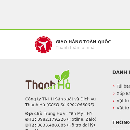
GIAO HÀNG TOÀN QUỐC
Thanh toán tại nhà
DANH 
Túi ba
Xốp lư
Công ty TNHH Sản xuất và Dịch vụ
Vật tư
Thanh Hà
(GPKD Số 0901063005)
Vật tư
Địa chỉ:
Trung Hòa - Yên Mỹ - HY
ĐT1:
0982.179.226
(Hotline, Zalo)
THÔNG
ĐT2:
0833.488.885 (Hỗ trợ đại lý)