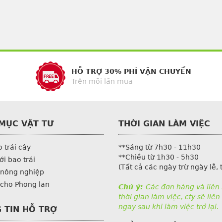
HỖ TRỢ 30% PHÍ VẬN CHUYỂN
Trên mỗi lần mua
MỤC VẬT TƯ
THỜI GIAN LÀM VIỆC
o trái cây
**Sáng từ 7h30 - 11h30
**Chiều từ 1h30 - 5h30
ới bao trái
(Tất cả các ngày trừ ngày lễ, t
 nông nghiệp
 cho Phong lan
Chú ý:
Các đơn hàng và liên
thời gian làm việc, cty sẽ liên 
ngay sau khi làm việc trở lại.
 TIN HỖ TRỢ