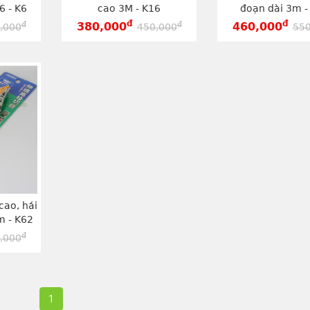
6 - K6
cao 3M - K16
đoạn dài 3m -
đ
đ
đ
đ
380,000
460,000
,000
450,000
550
cao, hái
m - K62
đ
,000
1