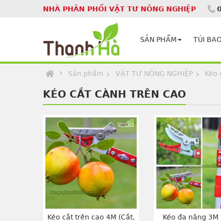
NHÀ PHÂN PHỐI VẬT TƯ NÔNG NGHIỆP
Homepage
SẢN PHẨM
TÚI BAO
Sản phẩm
VẬT TƯ NÔNG NGHIỆP
Kéo 
KÉO CẮT CÀNH TRÊN CAO
Kéo cắt trên cao 4M (Cắt,
Kéo đa năng 3M