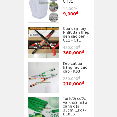
CH31
đ
14,000
đ
9,000
Cưa cầm tay
Nhật Bản thép
đen sắc bén -
C11 - C11
đ
430,000
đ
360,000
Kéo cắt tỉa
hàng rào cao
cấp - K63
đ
230,000
đ
210,000
Túi lưới cước
và khóa màu
xanh dài
35cm (1kg) -
BLX35