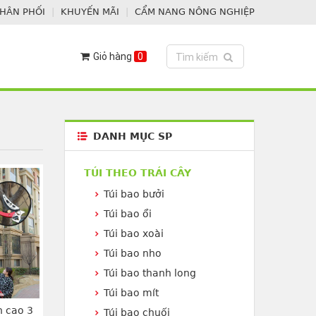
PHÂN PHỐI
KHUYẾN MÃI
CẨM NANG NÔNG NGHIỆP
Giỏ hàng
0
Toggle search
Tìm kiếm
DANH MỤC SP
TÚI THEO TRÁI CÂY
Túi bao bưởi
Túi bao ổi
Túi bao xoài
Túi bao nho
Túi bao thanh long
Túi bao mít
n cao 3
Túi bao chuối