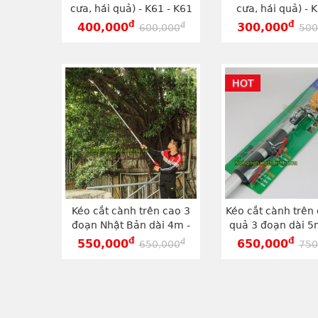
cưa, hái quả) - K61 - K61
cưa, hái quả) - K
đ
đ
đ
400,000
300,000
600,000
500
HOT
Kéo cắt cành trên cao 3
Kéo cắt cành trên 
đoạn Nhật Bản dài 4m -
quả 3 đoạn dài 5
K60
đ
đ
đ
550,000
650,000
650,000
750