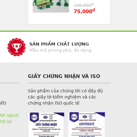
đ
100,000
đ
75,000
SẢN PHẨM CHẤT LƯỢNG
Mẫu mã phong phú, đa dạng
GIẤY CHỨNG NHẬN VÀ ISO
Sản phẩm của chúng tôi có đầy đủ
các giấy tờ kiểm nghiệm và các
ết)
chứng nhận ISO quốc tế
 hệ ngoài
hệ lại