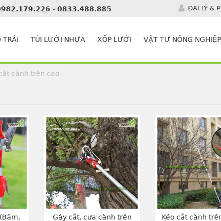
ĐẠI LÝ & 
0982.179.226
-
0833.488.885
 TRÁI
TÚI LƯỚI NHỰA
XỐP LƯỚI
VẬT TƯ NÔNG NGHIỆP
cắt cành trên cao
 (Bấm,
Gậy cắt, cưa cành trên
Kéo cắt cành trê