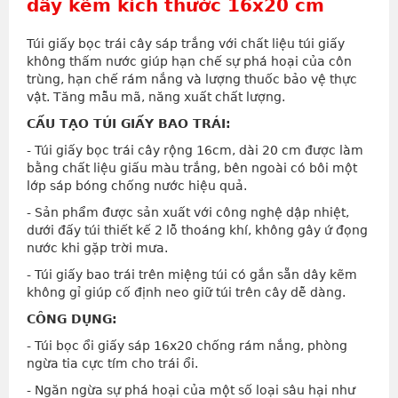
dây kẽm kích thước 16x20 cm
Túi giấy bọc trái cây sáp trắng với chất liệu túi giấy
không thấm nước giúp hạn chế sự phá hoại của côn
trùng, hạn chế rám nắng và lượng thuốc bảo vệ thực
vật. Tăng mẫu mã, năng xuất chất lượng.
CẤU TẠO TÚI GIẤY BAO TRÁI:
- Túi giấy bọc trái cây rộng 16cm, dài 20 cm được làm
bằng chất liệu giấu màu trắng, bên ngoài có bôi một
lớp sáp bóng chống nước hiệu quả.
- Sản phẩm được sản xuất với công nghệ dập nhiệt,
dưới đấy túi thiết kế 2 lỗ thoáng khí, không gây ứ đọng
nước khi gặp trời mưa.
- Túi giấy bao trái trên miệng túi có gắn sẵn dây kẽm
không gỉ giúp cố định neo giữ túi trên cây dễ dàng.
CÔNG DỤNG:
- Túi bọc ổi giấy sáp 16x20 chống rám nắng, phòng
ngừa tia cực tím cho trái ổi.
- Ngăn ngừa sự phá hoại của một số loại sâu hại như