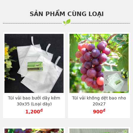
SẢN PHẨM CÙNG LOẠI
Túi vải bao bưởi dây kẽm
Túi vải không dệt bao nho
30x35 (Loại dày)
20x27
đ
đ
1,200
900