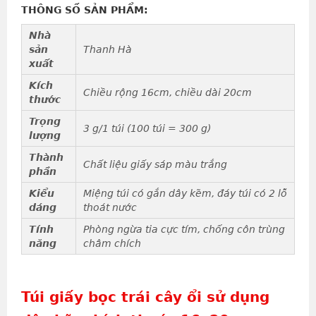
THÔNG SỐ SẢN PHẨM:
Nhà
sản
Thanh Hà
xuất
Kích
Chiều rộng 16cm, chiều dài 20cm
thước
Trọng
3 g/1 túi (100 túi = 300 g)
lượng
Thành
Chất liệu giấy sáp màu trắng
phần
Kiểu
Miệng túi có gắn dây kẽm, đáy túi có 2 lỗ
dáng
thoát nước
Tính
Phòng ngừa tia cực tím, chống côn trùng
năng
châm chích
Túi giấy bọc trái cây ổi sử dụng