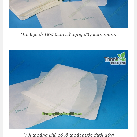
(Túi bọc ổi 16x20cm sử dụng dây kẽm mềm)
(Túi thoáng khí, có lỗ thoát nước dưới đáy)