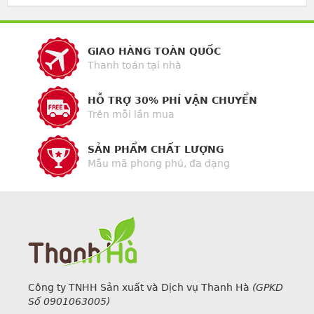
GIAO HÀNG TOÀN QUỐC
Thanh toán tại nhà
HỖ TRỢ 30% PHÍ VẬN CHUYỂN
Trên mỗi lần mua
SẢN PHẨM CHẤT LƯỢNG
Mẫu mã phong phú, đa dạng
Công ty TNHH Sản xuất và Dịch vụ Thanh Hà
(GPKD
Số 0901063005)