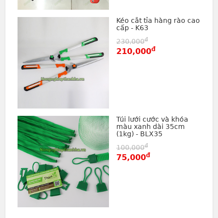
Kéo cắt tỉa hàng rào cao
cấp - K63
đ
230,000
đ
210,000
Túi lưới cước và khóa
màu xanh dài 35cm
(1kg) - BLX35
đ
100,000
đ
75,000