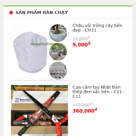
SẢN PHẨM BÁN CHẠY
Chậu vải trồng cây bền
đẹp - CH31
đ
14,000
đ
9,000
Cưa cầm tay Nhật Bản
thép đen sắc bén - C11 -
C11
đ
430,000
đ
360,000