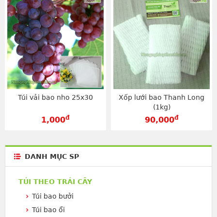
Túi vải bao nho 25x30
Xốp lưới bao Thanh Long
(1kg)
đ
đ
1,000
90,000
DANH MỤC SP
TÚI THEO TRÁI CÂY
Túi bao bưởi
Túi bao ổi