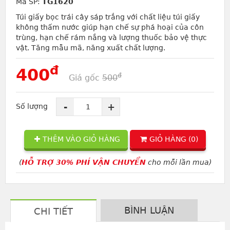
Mã SP:
TG1620
Túi giấy bọc trái cây sáp trắng với chất liệu túi giấy
không thấm nước giúp hạn chế sự phá hoại của côn
trùng, hạn chế rám nắng và lượng thuốc bảo vệ thực
vật. Tăng mẫu mã, năng xuất chất lượng.
đ
400
đ
Giá gốc
500
-
+
Số lượng
THÊM VÀO GIỎ HÀNG
GIỎ HÀNG (
0
)
(
HỖ TRỢ 30% PHÍ VẬN CHUYỂN
cho mỗi lần mua)
BÌNH LUẬN
CHI TIẾT