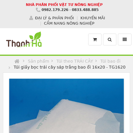
NHÀ PHÂN PHỐI VẬT TƯ NÔNG NGHIỆP
0982.179.226
-
0833.488.885
ĐẠI LÝ & PHÂN PHỐI
KHUYẾN MÃI
CẨM NANG NÔNG NGHIỆP
Toggle
Toggl
search
navig
Homepage
Sản phẩm
Túi theo TRÁI CÂY
Túi bao ổi
Túi giấy bọc trái cây sáp trắng bao ổi 16x20 - TG1620