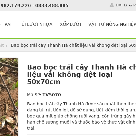
ĐẠI LÝ & 
0982.179.226
-
0833.488.885
 TRÁI
TÚI LƯỚI NHỰA
XỐP LƯỚI
VẬT TƯ NÔNG NGHIỆP
ít
Bao bọc trái cây Thanh Hà chất liệu vải không dệt loại 5
Bao bọc trái cây Thanh Hà c
liệu vải không dệt loại
50x70cm
Mã SP:
TV5070
Bao bọc trái cây Thanh Hà được sản xuất theo the
dạng túi rút tiện lợi, dễ sử dụng, tiết kiệm thời gian.
bọc quả mít giúp chống ruồi vàng, côn trùng gây h
hạn chế sương muối và thuốc bảo vệ thực vật dính
trái.