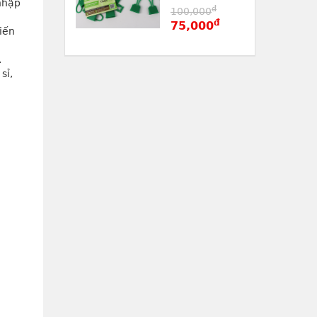
hập 
đ
100,000
đ
75,000
ến 
.
ỉ, 