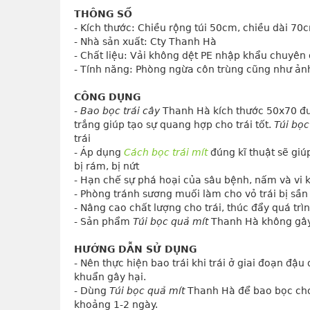
THÔNG SỐ
- Kích thước: Chiều rộng túi 50cm, chiều dài 70
- Nhà sản xuất: Cty Thanh Hà
- Chất liệu: Vải không dệt PE nhập khẩu chuyên
- Tính năng: Phòng ngừa côn trùng cũng như ản
CÔNG DỤNG
- 
Bao bọc trái cây
 Thanh Hà kích thước 50x70 đư
trắng giúp tạo sự quang hợp cho trái tốt. 
Túi bọc
trái
- Áp dụng 
Cách bọc trái mít
 đúng kĩ thuật sẽ gi
bị rám, bị nứt
- Hạn chế sự phá hoại của sâu bệnh, nấm và vi kh
- Phòng tránh sương muối làm cho vỏ trái bị sầ
- Nâng cao chất lượng cho trái, thúc đẩy quá trì
- Sản phẩm 
Túi bọc quả mít
 Thanh Hà không gây
HƯỚNG DẪN SỬ DỤNG
- Nên thực hiện bao trái khi trái ở giai đoạn đậu 
khuẩn gây hại.
- Dùng 
Túi bọc quả mít
 Thanh Hà để bao bọc cho 
khoảng 1-2 ngày.