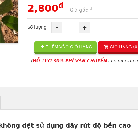
đ
2,800
đ
Giá gốc
-
+
Số lượng
THÊM VÀO GIỎ HÀNG
GIỎ HÀNG (
0
(
HỖ TRỢ 30% PHÍ VẬN CHUYỂN
cho mỗi lần 
 không dệt sử dụng dây rút độ bền cao