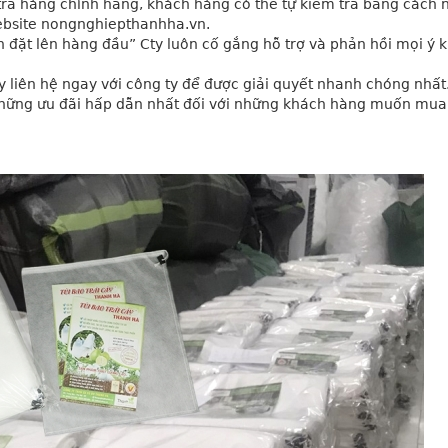
ra hàng chính hãng, khách hàng có thể tự kiểm tra bằng cách n
ebsite nongnghiepthanhha.vn.
 đặt lên hàng đầu” Cty luôn cố gắng hỗ trợ và phản hồi mọi ý ki
y liên hệ ngay với công ty để được giải quyết nhanh chóng nhất
hững ưu đãi hấp dẫn nhất đối với những khách hàng muốn mua s