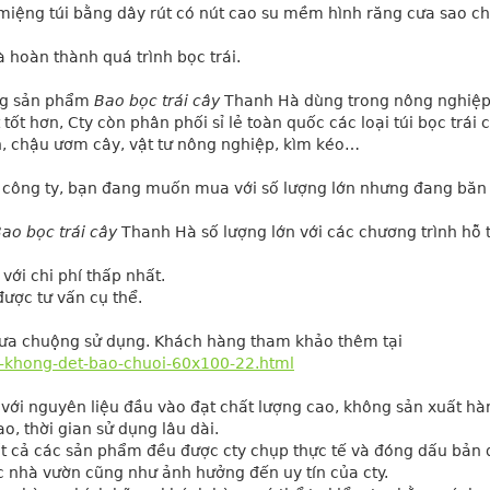
nh miệng túi bằng dây rút có nút cao su mềm hình răng cưa sao cho
à hoàn thành quá trình bọc trái.
ng sản phẩm 
Bao bọc trái cây
 Thanh Hà dùng trong nông nghiệp
 hơn, Cty còn phân phối sỉ lẻ toàn quốc các loại túi bọc trái câ
an, chậu ươm cây, vật tư nông nghiệp, kìm kéo…
 công ty, bạn đang muốn mua với số lượng lớn nhưng đang băn 
ao bọc trái cây
 Thanh Hà số lượng lớn với các chương trình hỗ t
với chi phí thấp nhất.
được tư vấn cụ thể.
 ưa chuộng sử dụng. Khách hàng tham khảo thêm tại
i-khong-det-bao-chuoi-60x100-22.html
với nguyên liệu đầu vào đạt chất lượng cao, không sản xuất hàn
o, thời gian sử dụng lâu dài.
t cả các sản phẩm đều được cty chụp thực tế và đóng dấu bản 
ác nhà vườn cũng như ảnh hưởng đến uy tín của cty.