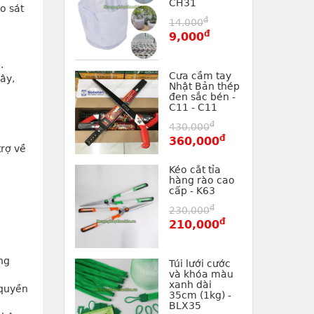
CH31
 sát 
đ
14,000
đ
9,000
.
Cưa cầm tay
y, 
Nhật Bản thép
đen sắc bén -
C11 - C11
đ
430,000
đ
360,000
rợ về 
Kéo cắt tỉa
hàng rào cao
cấp - K63
đ
230,000
đ
210,000
g 
Túi lưới cước
và khóa màu
xanh dài
quyền 
35cm (1kg) -
BLX35