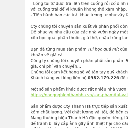
- Lồng túi từ dưới trái lên trên cuống rồi cố đị
với cuống trái để vi khuẩn không thể xâm nhập.
- Tiến hành bao các trái khác tương tự như vậy l
Cty chúng tôi chuyên sản xuất và phân phối dò
Để phục vụ nhu cầu của các nhà vườn ngày một tốt
xốp bọc quả, phân thuốc, giá thể, chậu trồng l
Bạn đã từng mua sản phẩm 
Túi bọc quả mít
 của
khoăn về giá cả.
Công ty chúng tôi chuyên phân phối sản phẩm 
B
giá, chi phí vận chuyển…
Chúng tôi cam kết hàng sẽ về tận tay quý khách 
Khách hàng vui lòng liên hệ 
0982.179.226
 để 
Một số sản phẩm khác được rất nhiều nhà vườn
https://nongnghiepthanhha.vn/san-pham/tui-va
Sản phẩm được Cty Thanh Hà trực tiếp sản xuất 
kém chất lượng. Với chất lượng vải tốt, độ bền ca
Mang thương hiệu Thanh Hà độc quyền riêng, tấ
để tránh bị lấy cắp ảnh gây ảnh thiệt hại cho c