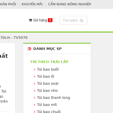
PHÂN PHỐI
KHUYẾN MÃI
CẨM NANG NÔNG NGHIỆP
Giỏ hàng
0
Toggle search
Tìm kiếm
0x70cm - TV5070
DANH MỤC SP
hất
TÚI THEO TRÁI CÂY
Túi bao bưởi
Túi bao ổi
Túi bao xoài
o
Túi bao nho
 Túi
ại,
Túi bao thanh long
 trên
Túi bao mít
Túi bao chuối