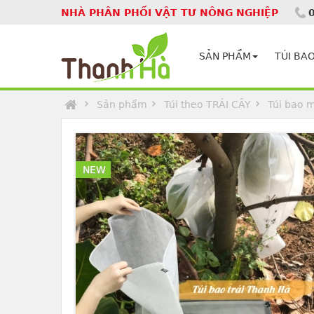
NHÀ PHÂN PHỐI VẬT TƯ NÔNG NGHIỆP
Homepage
SẢN PHẨM
TÚI BAO
Sản phẩm
Túi theo TRÁI CÂY
Túi bao m
NEW