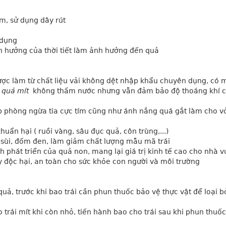
cm, sử dụng dây rút
 dụng
h hưởng của thời tiết làm ảnh hưởng đến quả
ợc làm từ chất liệu vải không dệt nhập khẩu chuyên dụng, có m
 quả mít
  không thấm nước nhưng vẫn đảm bảo độ thoáng khí c
úp phòng ngừa tia cực tím cũng như ánh nắng quá gắt làm cho vỏ 
uẩn hại ( ruồi vàng, sâu đục quả, côn trùng,...)
n sùi, đốm đen, làm giảm chất lượng mẫu mã trái
nh phát triển của quả non, mang lại giá trị kinh tế cao cho nhà 
 độc hại, an toàn cho sức khỏe con người và môi trường
quả, trước khi bao trái cần phun thuốc bảo vệ thực vật để loại bỏ
trái mít khi còn nhỏ, tiến hành bao cho trái sau khi phun thuốc 