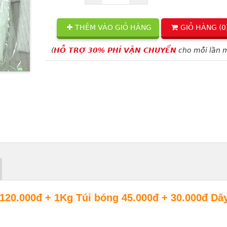
THÊM VÀO GIỎ HÀNG
GIỎ HÀNG (
0
(
HỖ TRỢ 30% PHÍ VẬN CHUYỂN
cho mỗi lần 
 120.000đ + 1Kg Túi bóng 45.000đ + 30.000đ Dâ