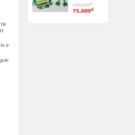
đ
100,000
đ
75,000
tái
ây
bị ứ
goài