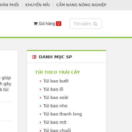
PHÂN PHỐI
KHUYẾN MÃI
CẨM NANG NÔNG NGHIỆP
Giỏ hàng
0
Toggle search
Tìm kiếm
DANH MỤC SP
TÚI THEO TRÁI CÂY
o giúp
Túi bao bưởi
ch gây
Túi bao ổi
à túi
Túi bao xoài
Túi bao nho
Túi bao thanh long
Túi bao mít
Túi bao chuối