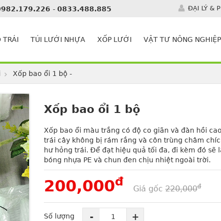
ĐẠI LÝ & 
0982.179.226
-
0833.488.885
 TRÁI
TÚI LƯỚI NHỰA
XỐP LƯỚI
VẬT TƯ NÔNG NGHIỆP
i
Xốp bao ổi 1 bộ -
Xốp bao ổi 1 bộ
Xốp bao ổi màu trắng có độ co giãn và đàn hồi ca
trái cây không bị rám rắng và côn trùng châm chí
hư hỏng trái. Để đạt hiệu quả tối đa, đi kèm đó sẽ l
bóng nhựa PE và chun đen chịu nhiệt ngoài trời.
đ
200,000
đ
Giá gốc
220,000
-
+
Số lượng