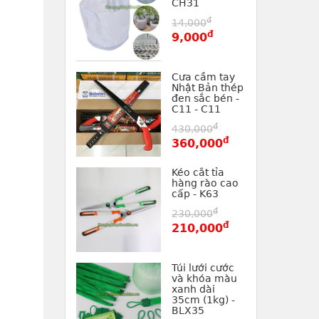
CH31
đ
14,000
đ
9,000
Cưa cầm tay
Nhật Bản thép
đen sắc bén -
C11 - C11
đ
430,000
đ
360,000
Kéo cắt tỉa
hàng rào cao
cấp - K63
đ
230,000
đ
210,000
Túi lưới cước
và khóa màu
xanh dài
35cm (1kg) -
BLX35