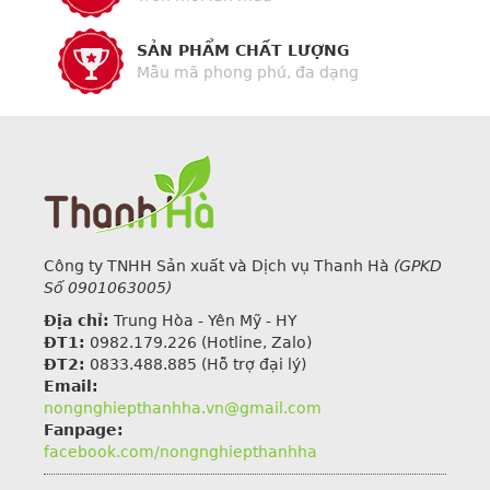
SẢN PHẨM CHẤT LƯỢNG
Mẫu mã phong phú, đa dạng
Công ty TNHH Sản xuất và Dịch vụ Thanh Hà
(GPKD
Số 0901063005)
Địa chỉ:
Trung Hòa - Yên Mỹ - HY
ĐT1:
0982.179.226
(Hotline, Zalo)
ĐT2:
0833.488.885 (Hỗ trợ đại lý)
Email:
nongnghiepthanhha.vn@gmail.com
Fanpage:
facebook.com/nongnghiepthanhha