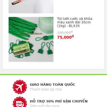
Túi lưới cước và khóa
màu xanh dài 35cm
(1kg) - BLX35
đ
100,000
đ
75,000
GIAO HÀNG TOÀN QUỐC
Thanh toán tại nhà
HỖ TRỢ 30% PHÍ VẬN CHUYỂN
Trên mỗi lần mua