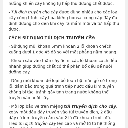
hưởng khiến cây không tự hấp thu dưỡng chất được.
-
Túi dịch truyền cho cây
được dùng nhiều cho các loại
cây công trình, cây hoa kiểng bonsai cung cấp đầy đủ
dinh dưỡng cho đến khi cây ra mầm mới và tự
hấp thu
được.
CÁCH SỬ DỤNG TÚI DỊCH TRUYỀN CÂY:
- Sử dụng mũi khoan 5mm khoan 2 lỗ khoan chếch
xuống dưới 1 góc 45 độ so với mặt phẳng nằm ngang.
- Khoan sâu vào thân cây 5cm, các lỗ khoan cách đều
nhanh giúp dưỡng chất có thể phân bố đều để nuôi
dưỡng cây.
- Dùng mũi khoan để loại bỏ toàn bộ mùn gỗ có trong
lỗ, đảm bảo trong quá trình tiếp nước đầu kim tuyền
không bị tắc, tránh gây tình trạng nước không thể
truyền vào nuôi cây.
- Mở lớp bảo vệ trên miệng
túi truyền dịch cho cây
,
xoáy một đầu đây truyền vào túi truyền dịch, 2 đầu
dây có kim truyền cắm vào 2 lỗ đã khoan trước đó.
Treo túi
dịch truyền cây
lên cao và mở từ từ hệ thống