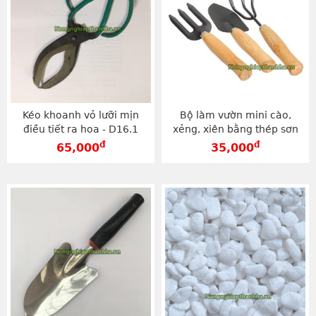
Kéo khoanh vỏ lưỡi mịn
Bộ làm vườn mini cào,
điều tiết ra hoa - D16.1
xẻng, xiên bằng thép sơn
tĩnh điện - D17
đ
đ
65,000
35,000