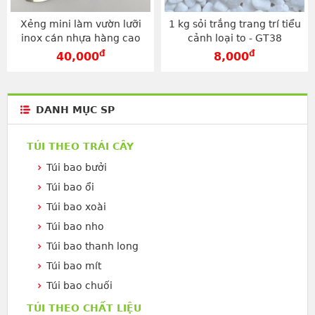
Xẻng mini làm vườn lưỡi
1 kg sỏi trắng trang trí tiểu
inox cán nhựa hàng cao
cảnh loại to - GT38
cấp - D18
đ
đ
40,000
8,000
DANH MỤC SP
TÚI THEO TRÁI CÂY
Túi bao bưởi
Túi bao ổi
Túi bao xoài
Túi bao nho
Túi bao thanh long
Túi bao mít
Túi bao chuối
TÚI THEO CHẤT LIỆU