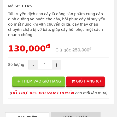
Mã SP:
T165
Túi truyền dịch cho cây là dòng sản phẩm cung cấp
dinh dưỡng và nước cho cây, hồi phục cây bị suy yếu
do mất nước khi vận chuyển đi xa, cây thay chậu
chuyển chậu bị vỡ bầu, giúp cây hồi phục một cách
nhanh chóng.
đ
130,000
đ
Giá gốc
250,000
-
+
Số lượng
THÊM VÀO GIỎ HÀNG
GIỎ HÀNG (
0
)
(
HỖ TRỢ 30% PHÍ VẬN CHUYỂN
cho mỗi lần mua)