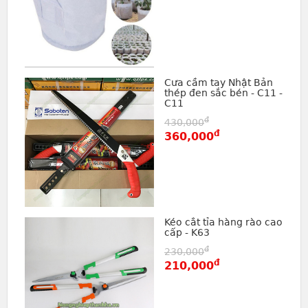
Cưa cầm tay Nhật Bản
thép đen sắc bén - C11 -
C11
đ
430,000
đ
360,000
Kéo cắt tỉa hàng rào cao
cấp - K63
đ
230,000
đ
210,000