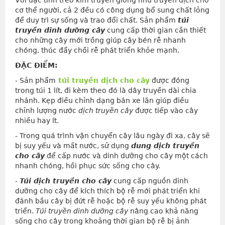
Với đặc tính treo kim truyền giống như truyền dịch cho
cơ thể người, cả 2 đều có công dụng bổ sung chất lỏng
để duy trì sự sống và trao đổi chất. Sản phẩm
túi
truyền dinh dưỡng cây
cung cấp thời gian cần thiết
cho những cây mới trồng giúp cây bén rễ nhanh
chóng, thúc đẩy chồi rễ phát triển khỏe mạnh.
ĐẶC ĐIỂM:
- Sản phẩm
túi truyền dịch cho cây
được đóng
trong túi 1 lít, đi kèm theo đó là dây truyền dài chia
nhánh. Kẹp điều chỉnh dạng bán xe lăn giúp điều
chỉnh lượng nước
dịch truyền cây
được tiếp vào cây
nhiều hay ít.
- Trong quá trình vận chuyển cây lâu ngày đi xa, cây sẽ
bị suy yếu và mất nước, sử dụng
dung dịch truyền
cho cây
để cấp nước và dinh dưỡng cho cây một cách
nhanh chóng, hồi phục sức sống cho cây.
-
Túi dịch truyền cho cây
cung cấp nguồn dinh
dưỡng cho cây để kích thích bộ rễ mới phát triển khi
đánh bầu cây bị đứt rễ hoặc bộ rễ suy yếu không phát
triển.
Túi truyền dinh dưỡng cây
nâng cao khả năng
sống cho cây trong khoảng thời gian bộ rễ bị ảnh