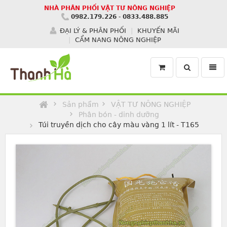
NHÀ PHÂN PHỐI VẬT TƯ NÔNG NGHIỆP
0982.179.226
-
0833.488.885
ĐẠI LÝ & PHÂN PHỐI
KHUYẾN MÃI
CẨM NANG NÔNG NGHIỆP
Toggle
Toggl
search
navig
Homepage
Sản phẩm
VẬT TƯ NÔNG NGHIỆP
Phân bón - dinh dưỡng
Túi truyền dịch cho cây màu vàng 1 lít - T165