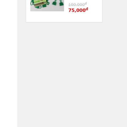
đ
100,000
đ
75,000