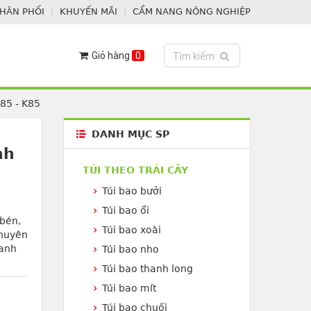
PHÂN PHỐI
KHUYẾN MÃI
CẨM NANG NÔNG NGHIỆP
Giỏ hàng
0
Toggle search
Tìm kiếm
85 - K85
DANH MỤC SP
nh
TÚI THEO TRÁI CÂY
Túi bao bưởi
Túi bao ổi
 bén,
Túi bao xoài
chuyên
hanh
Túi bao nho
Túi bao thanh long
Túi bao mít
Túi bao chuối