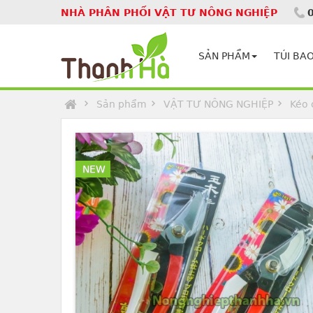
NHÀ PHÂN PHỐI VẬT TƯ NÔNG NGHIỆP
Homepage
SẢN PHẨM
TÚI BAO
Sản phẩm
VẬT TƯ NÔNG NGHIỆP
Kéo 
NEW