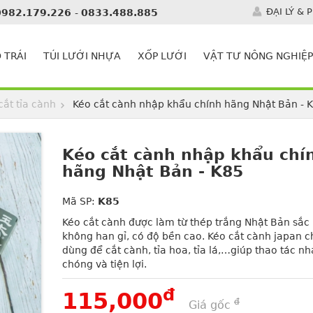
ĐẠI LÝ & 
0982.179.226
-
0833.488.885
 TRÁI
TÚI LƯỚI NHỰA
XỐP LƯỚI
VẬT TƯ NÔNG NGHIỆP
cắt tỉa cành
Kéo cắt cành nhập khẩu chính hãng Nhật Bản - K
Kéo cắt cành nhập khẩu chí
hãng Nhật Bản - K85
Mã SP:
K85
Kéo cắt cành được làm từ thép trắng Nhật Bản sắc
không han gỉ, có độ bền cao. Kéo cắt cành japan 
dùng để cắt cành, tỉa hoa, tỉa lá,…giúp thao tác n
chóng và tiện lợi.
đ
115,000
đ
Giá gốc