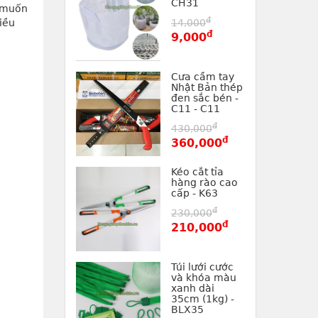
CH31
 muốn 
đ
ều 
14,000
đ
9,000
Cưa cầm tay
Nhật Bản thép
đen sắc bén -
C11 - C11
đ
430,000
đ
360,000
Kéo cắt tỉa
hàng rào cao
cấp - K63
đ
230,000
đ
210,000
Túi lưới cước
và khóa màu
xanh dài
35cm (1kg) -
BLX35