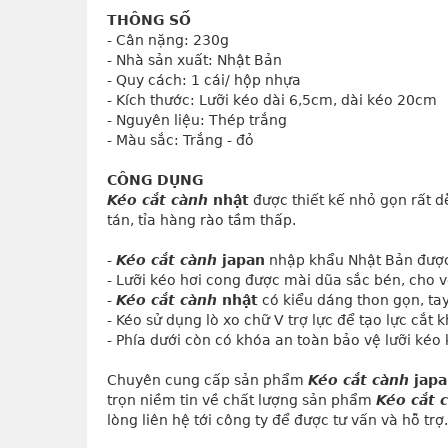
THÔNG SỐ
- Cân nặng: 230g
- Nhà sản xuất: Nhật Bản
- Quy cách: 1 cái/ hộp nhựa
- Kích thước: Lưỡi kéo dài 6,5cm, dài kéo 20cm
- Nguyên liệu: Thép trắng
- Màu sắc: Trắng - đỏ
CÔNG DỤNG
Kéo cắt cành
nhật
được thiết kế nhỏ gọn rất d
tán, tỉa hàng rào tầm thấp.
- 
Kéo cắt cành
 japan
 nhập khẩu Nhật Bản được s
- Lưỡi kéo hơi cong được mài dũa sắc bén, cho v
- 
Kéo cắt cành
 nhật
 có kiểu dáng thon gọn, t
- Kéo sử dụng lò xo chữ V trợ lực để tạo lực cắt 
- Phía dưới còn có khóa an toàn bảo vệ lưỡi kéo
Chuyên cung cấp sản phẩm
Kéo cắt cành
japa
trọn niềm tin về chất lượng sản phẩm
Kéo cắt 
lòng liên hệ tới công ty để được tư vấn và hỗ trợ.