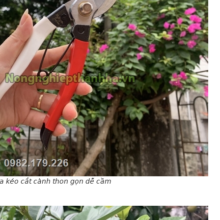
ủa kéo cắt cành thon gọn dễ cầm