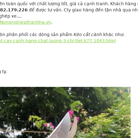
rên toàn quốc với chất lượng tốt, giá cả cạnh tranh. Khách hàng
82.179.226
 để được tư vấn. Cty giao hàng đến tận nhà qua nhi
hép xe....
Nongnghiepthanhha.vn
.
 còn phân phối các dòng sản phẩm
Kéo cắt cành
khác như:
-cay-canh-hang-chat-luong-3-chi-tiet-k77-1043.html
 ty.