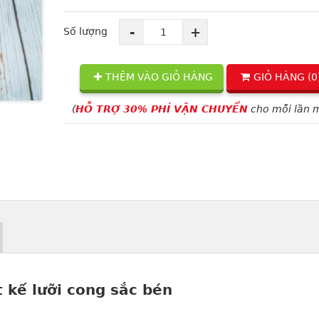
-
+
Số lượng
THÊM VÀO GIỎ HÀNG
GIỎ HÀNG (
0
(
HỖ TRỢ 30% PHÍ VẬN CHUYỂN
cho mỗi lần 
t kế lưỡi cong sắc bén