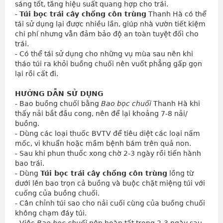
sáng tốt, tăng hiệu suất quang hợp cho trái.
- 
Túi bọc trái cây chống côn trùng
 Thanh Hà có thể 
tái sử dụng lại được nhiều lần, giúp nhà vườn tiết kiệm 
chi phí nhưng vẫn đảm bảo độ an toàn tuyệt đối cho 
trái.
- Có thể tái sử dụng cho những vụ mùa sau nên khi 
tháo túi ra khỏi buồng chuối nên vuốt phẳng gấp gọn 
lại rồi cất đi.
HƯỚNG DẪN SỬ DỤNG
- Bao buồng chuối bằng 
Bao bọc chuối
 Thanh Hà khi 
thấy nải bắt đầu cong, nên để lại khoảng 7-8 nải/ 
buồng.
- Dùng các loại thuốc BVTV để tiêu diệt các loại nấm 
mốc, vi khuẩn hoặc mầm bệnh bám trên quả non.
- Sau khi phun thuốc xong chờ 2-3 ngày rồi tiến hành 
bao trái.
- Dùng 
Túi bọc trái cây chống côn trùng
 lồng từ 
dưới lên bao trọn cả buồng và buộc chặt miệng túi với 
cuống của buồng chuối.
- Cân chỉnh túi sao cho nải cuối cùng của buồng chuối 
không chạm đáy túi.