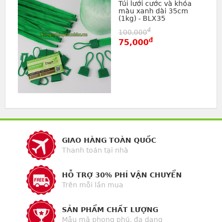
Túi lưới cước và khóa
màu xanh dài 35cm
(1kg) - BLX35
đ
100,000
đ
75,000
GIAO HÀNG TOÀN QUỐC
Thanh toán tại nhà
HỖ TRỢ 30% PHÍ VẬN CHUYỂN
Trên mỗi lần mua
SẢN PHẨM CHẤT LƯỢNG
Mẫu mã phong phú, đa dạng