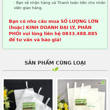
- Bạn sẽ nhận hàng và Thanh toán tiền cho nhân
viên giao hàng.
Bạn có nhu cầu mua SỐ LƯỢNG LỚN
(hoặc) KINH DOANH ĐẠI LÝ, PHÂN
PHỐI vui lòng liên hệ 0833.488.885
để tư vấn và báo giá!
SẢN PHẨM CÙNG LOẠI