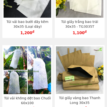
Túi vải bao bưởi dây kẽm
Túi giấy trắng bao trái
30x35 (Loại dày)
30x35 - TG3035T
đ
đ
1,200
1,100
Túi giấy vàng bao Thanh
Túi vải không dệt bao Chuối
Long 30x35
60x100