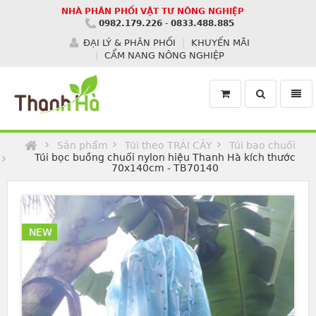
NHÀ PHÂN PHỐI VẬT TƯ NÔNG NGHIỆP
0982.179.226
-
0833.488.885
ĐẠI LÝ & PHÂN PHỐI
KHUYẾN MÃI
CẨM NANG NÔNG NGHIỆP
Toggle
Toggl
search
navig
Homepage
Sản phẩm
Túi theo TRÁI CÂY
Túi bao chuối
Túi bọc buồng chuối nylon hiệu Thanh Hà kích thước
70x140cm - TB70140
NEW