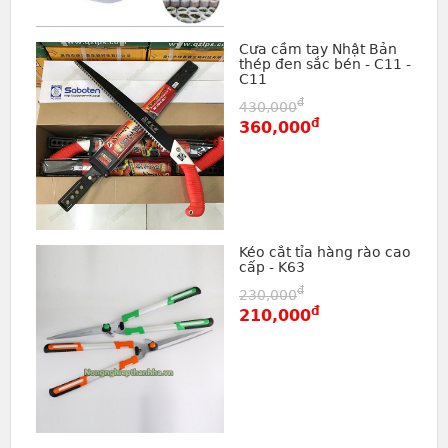
Cưa cầm tay Nhật Bản
thép đen sắc bén - C11 -
C11
đ
430,000
đ
360,000
Kéo cắt tỉa hàng rào cao
cấp - K63
đ
230,000
đ
210,000