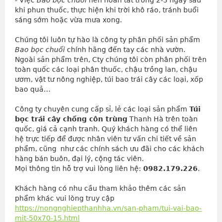
- Việc 
Bao bọc chuối
 nên hoàn tất trong 2-3 ngày sau 
khi phun thuốc, thực hiện khi trời khô ráo, tránh buổi 
sáng sớm hoặc vừa mưa xong.
Chúng tôi luôn tự hào là công ty phân phối sản phẩm 
Bao bọc chuối
 chính hãng đến tay các nhà vườn.
Ngoài sản phẩm trên, Cty chúng tôi còn phân phối trên 
toàn quốc các loại phân thuốc, chậu trồng lan, chậu 
ươm, vật tư nông nghiệp, túi bao trái cây các loại, xốp 
bao quả…
Công ty chuyên cung cấp sỉ, lẻ các loại sản phẩm 
Túi 
bọc trái cây chống côn trùng
 Thanh Hà trên toàn 
quốc, giá cả cạnh tranh. Quý khách hàng có thể liên 
hệ trực tiếp để được nhân viên tư vấn chi tiết về sản 
phẩm, cũng  như các chính sách ưu đãi cho các khách 
hàng bán buôn, đại lý, cộng tác viên.
Mọi thông tin hỗ trợ vui lòng liên hệ: 
0982.179.226
.
Khách hàng có nhu cầu tham khảo thêm các sản
phẩm khác vui lòng truy cập
https://nongnghiepthanhha.vn/san-pham/tui-vai-bao-
mit-50x70-15.html