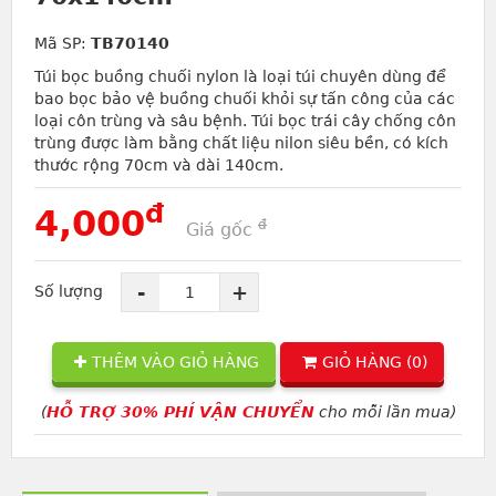
Mã SP:
TB70140
Túi bọc buồng chuối nylon là loại túi chuyên dùng để
bao bọc bảo vệ buồng chuối khỏi sự tấn công của các
loại côn trùng và sâu bệnh. Túi bọc trái cây chống côn
trùng được làm bằng chất liệu nilon siêu bền, có kích
thước rộng 70cm và dài 140cm.
đ
4,000
đ
Giá gốc
-
+
Số lượng
THÊM VÀO GIỎ HÀNG
GIỎ HÀNG (
0
)
(
HỖ TRỢ 30% PHÍ VẬN CHUYỂN
cho mỗi lần mua)