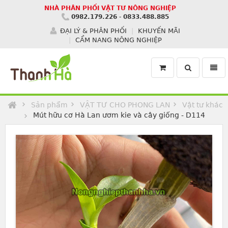
NHÀ PHÂN PHỐI VẬT TƯ NÔNG NGHIỆP
0982.179.226
-
0833.488.885
ĐẠI LÝ & PHÂN PHỐI
KHUYẾN MÃI
CẨM NANG NÔNG NGHIỆP
Toggle
Toggl
search
navig
Homepage
Sản phẩm
VẬT TƯ CHO PHONG LAN
Vật tư khác
Mút hữu cơ Hà Lan ươm kie và cây giống - D114