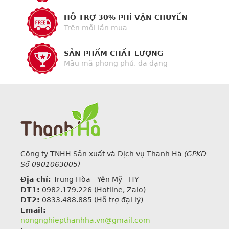
HỖ TRỢ 30% PHÍ VẬN CHUYỂN
Trên mỗi lần mua
SẢN PHẨM CHẤT LƯỢNG
Mẫu mã phong phú, đa dạng
Công ty TNHH Sản xuất và Dịch vụ Thanh Hà
(GPKD
Số 0901063005)
Địa chỉ:
Trung Hòa - Yên Mỹ - HY
ĐT1:
0982.179.226
(Hotline, Zalo)
ĐT2:
0833.488.885 (Hỗ trợ đại lý)
Email:
nongnghiepthanhha.vn@gmail.com