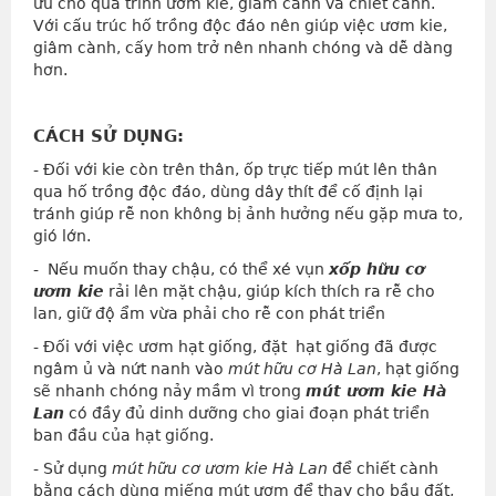
ưu cho quá trình ươm kie, giâm cành và chiết cành.
Với cấu trúc hố trồng độc đáo nên giúp việc ươm kie,
giâm cành, cấy hom trở nên nhanh chóng và dễ dàng
hơn.
CÁCH SỬ DỤNG:
- Đối với kie còn trên thân, ốp trực tiếp mút lên thân
qua hố trồng độc đáo, dùng dây thít để cố định lại
tránh giúp rễ non không bị ảnh hưởng nếu gặp mưa to,
gió lớn.
-
Nếu muốn thay chậu, có thể xé vụn
xốp hữu cơ
ươm kie
rải lên mặt chậu, giúp kích thích ra rễ cho
lan, giữ độ ẩm vừa phải cho rễ con phát triển
- Đối với việc ươm hạt giống, đặt hạt giống đã được
ngâm ủ và nứt nanh vào
mút hữu cơ Hà Lan
, hạt giống
sẽ nhanh chóng nảy mầm vì trong
mút ươm kie Hà
Lan
có đầy đủ dinh dưỡng cho giai đoạn phát triển
ban đầu của hạt giống.
- Sử dụng
mút hữu cơ ươm kie Hà Lan
để chiết cành
bằng cách dùng miếng mút ươm để thay cho bầu đất,