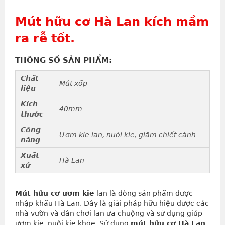
Mút hữu cơ Hà Lan kích mầm
ra rễ tốt.
THÔNG SỐ SẢN PHẨM:
Chất
Mút xốp
liệu
Kích
40mm
thước
Công
Ươm kie lan, nuôi kie, giâm chiết cành
năng
Xuất
Hà Lan
xứ
Mút hữu cơ ươm kie
lan là dòng sản phẩm được
nhập khẩu Hà Lan. Đây là giải pháp hữu hiệu được các
nhà vườn và dân chơi lan ưa chuộng và sử dụng giúp
ươm kie, nuôi kie khỏe. Sử dụng
mút hữu cơ Hà Lan