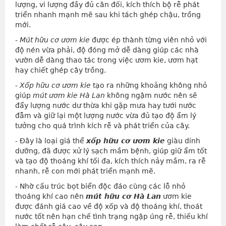
lượng, vi lượng đầy đủ cân đối, kích thích bộ rễ phát
triển nhanh mạnh mẽ sau khi tách ghép chậu, trồng
mới.
-
Mút hữu cơ ươm kie
được ép thành từng viên nhỏ với
độ nén vừa phải, độ đóng mở dễ dàng giúp các nhà
vườn dễ dàng thao tác trong việc ươm kie, ươm hạt
hay chiết ghép cây trồng.
-
Xốp hữu cơ ươm kie
tạo ra những khoảng không nhỏ
giúp
mút ươm kie Hà Lan
không ngậm nước nên sẽ
đẩy lượng nước dư thừa khi gặp mưa hay tưới nước
đẫm và giữ lại một lượng nước vừa đủ tạo độ ẩm lý
tưởng cho quá trình kích rễ và phát triển của cây.
- Đây là loại giá thể
xốp hữu cơ ươm kie
giàu dinh
dưỡng, đã được xử lý sạch mầm bệnh, giúp giữ ẩm tốt
và tạo độ thoáng khí tối đa, kích thích nảy mầm, ra rễ
nhanh, rễ con mới phát triển mạnh mẽ.
- Nhờ cấu trúc bọt biển độc đáo cùng các lỗ nhỏ
thoáng khí cao nên
mút hữu cơ Hà Lan
ươm kie
được đánh giá cao về độ xốp và độ thoáng khí, thoát
nước tốt nên hạn chế tình trạng ngập úng rễ, thiếu khí