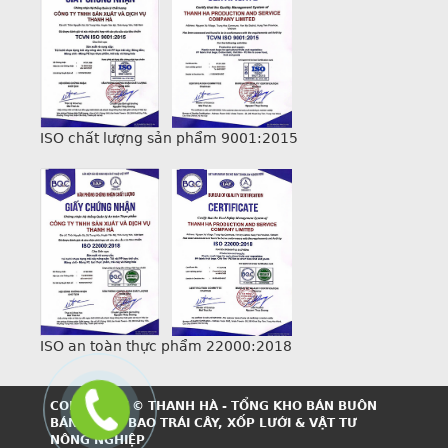
ISO chất lượng sản phẩm 9001:2015
ISO an toàn thực phẩm 22000:2018
COPYRIGHT © THANH HÀ - TỔNG KHO BÁN BUÔN
BÁN LẺ TÚI BAO TRÁI CÂY, XỐP LƯỚI & VẬT TƯ
NÔNG NGHIỆP