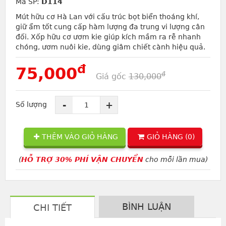
Mã SP:
D114
Mút hữu cơ Hà Lan với cấu trúc bọt biển thoáng khí,
giữ ẩm tốt cung cấp hàm lượng đa trung vi lượng cân
đối. Xốp hữu cơ ươm kie giúp kích mầm ra rễ nhanh
chóng, ươm nuôi kie, dùng giâm chiết cành hiệu quả.
đ
75,000
đ
Giá gốc
130,000
-
+
Số lượng
THÊM VÀO GIỎ HÀNG
GIỎ HÀNG (
0
)
(
HỖ TRỢ 30% PHÍ VẬN CHUYỂN
cho mỗi lần mua)
BÌNH LUẬN
CHI TIẾT