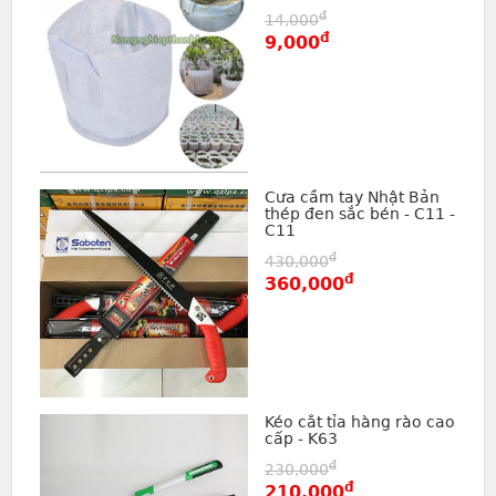
đ
14,000
đ
9,000
Cưa cầm tay Nhật Bản
thép đen sắc bén - C11 -
C11
đ
430,000
đ
360,000
Kéo cắt tỉa hàng rào cao
cấp - K63
đ
230,000
đ
210,000