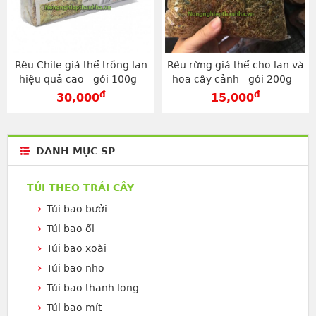
Rêu Chile giá thể trồng lan
Rêu rừng giá thể cho lan và
hiệu quả cao - gói 100g -
hoa cây cảnh - gói 200g -
GT29
GT31
đ
đ
30,000
15,000
DANH MỤC SP
TÚI THEO TRÁI CÂY
Túi bao bưởi
Túi bao ổi
Túi bao xoài
Túi bao nho
Túi bao thanh long
Túi bao mít