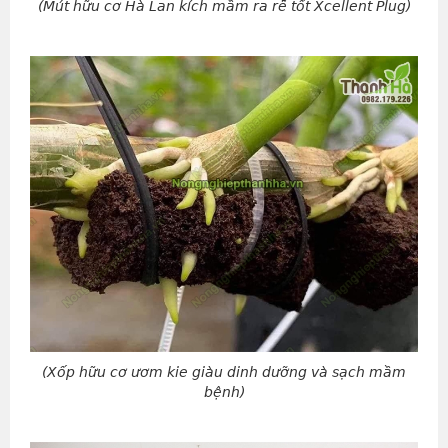
(Mút hữu cơ Hà Lan kích mầm ra rễ tốt Xcellent Plug)
(Xốp hữu cơ ươm kie giàu dinh dưỡng và sạch mầm
bệnh)