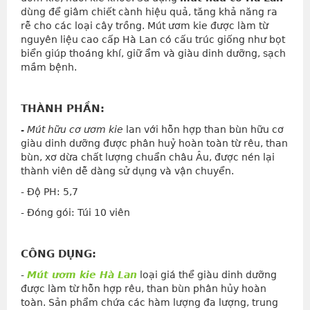
dùng để giâm chiết cành hiệu quả, tăng khả năng ra
rễ cho các loại cây trồng. Mút ươm kie được làm từ
nguyên liệu cao cấp Hà Lan có cấu trúc giống như bọt
biển giúp thoáng khí, giữ ẩm và giàu dinh dưỡng, sạch
mầm bệnh.
THÀNH PHẦN:
- Mút hữu cơ ươm kie
lan với hỗn hợp than bùn hữu cơ
giàu dinh dưỡng được phân huỷ hoàn toàn từ rêu, than
bùn, xơ dừa chất lượng chuẩn châu Âu, được nén lại
thành viên dễ dàng sử dụng và vận chuyển.
- Độ PH: 5,7
- Đóng gói: Túi 10 viên
CÔNG DỤNG:
-
Mút ươm kie Hà Lan
loại giá thể giàu dinh dưỡng
được làm từ hỗn hợp rêu, than bùn phân hủy hoàn
toàn. Sản phẩm chứa các hàm lượng đa lượng, trung