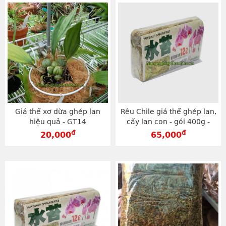
Giá thể xơ dừa ghép lan
Rêu Chile giá thể ghép lan,
hiệu quả - GT14
cấy lan con - gói 400g -
GT30
đ
đ
20,000
65,000