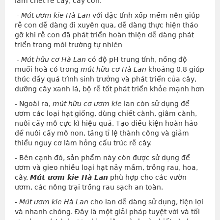
làm chết rễ cây, cây con.
-
Mút ươm kie Hà Lan
với đặc tính xốp mềm nên giúp
rễ con dễ dàng đi xuyên qua, dễ dàng thực hiện tháo
gỡ khi rễ con đã phát triển hoàn thiện dễ dàng phát
triển trong môi trường tự nhiên
-
Mút hữu cơ Hà Lan
có độ pH trung tính, nồng độ
muối hoà có trong
mút hữu cơ Hà Lan
khoảng 0.8 giúp
thúc đẩy quá trình sinh trưởng và phát triển của cây,
dưỡng cây xanh lá, bộ rễ tốt phát triển khỏe mạnh hơn
- Ngoài ra,
mút hữu cơ ươm kie
lan còn sử dụng để
ươm các loại hạt giống, dùng chiết cành, giâm cành,
nuôi cấy mô cực kì hiệu quả. Tạo điều kiện hoàn hảo
để nuôi cấy mô non, tăng tỉ lệ thành công và giảm
thiểu nguy cơ làm hỏng cấu trúc rễ cây.
- Bên cạnh đó, sản phẩm này còn được sử dụng để
ươm và gieo nhiều loại hạt nảy mầm, trồng rau, hoa,
cây.
Mút ươm kie Hà Lan
phù hợp cho các vườn
ươm, các nông trại trồng rau sạch an toàn.
-
Mút ươm kie Hà Lan
cho
lan dễ dàng sử dụng, tiện lợi
và nhanh chóng. Đây là một giải pháp tuyệt vời và tối