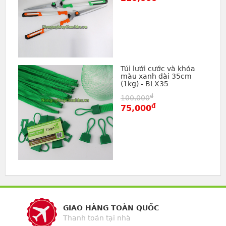
Túi lưới cước và khóa
màu xanh dài 35cm
(1kg) - BLX35
đ
100,000
đ
75,000
GIAO HÀNG TOÀN QUỐC
Thanh toán tại nhà