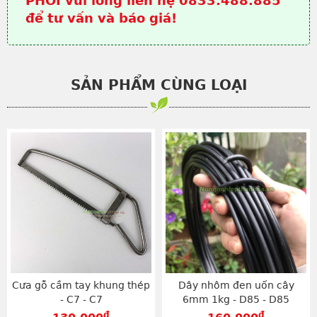
PHỐI vui lòng liên hệ 0833.488.885
để tư vấn và báo giá!
SẢN PHẨM CÙNG LOẠI
Cưa gỗ cầm tay khung thép
Dây nhôm đen uốn cây
- C7 - C7
6mm 1kg - D85 - D85
đ
đ