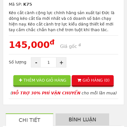
Mã SP:
K75
Kéo cắt cành cộng lực chính hãng sản xuất tại Đức là
dòng kéo cắt tỉa mới nhất và có doanh số bán chạy
hiện nay. Kéo cắt cành trợ lực kiểu dáng thiết kế mới
tay cầm chắc chắn hạn chế trơn tuột khi thao tác.
đ
145,000
đ
Giá gốc
-
+
Số lượng
THÊM VÀO GIỎ HÀNG
GIỎ HÀNG (
0
)
(
HỖ TRỢ 30% PHÍ VẬN CHUYỂN
cho mỗi lần mua)
BÌNH LUẬN
CHI TIẾT