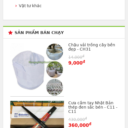
Vật tư khác
SẢN PHẨM BÁN CHẠY
Chậu vải trồng cây bền
đẹp - CH31
đ
14,000
đ
9,000
Cưa cầm tay Nhật Bản
thép đen sắc bén - C11 -
C11
đ
430,000
đ
360,000