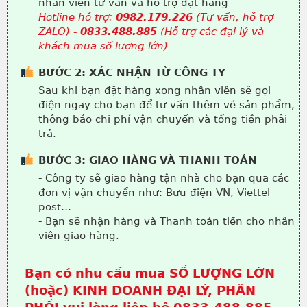
nhân viên tư vấn và hỗ trợ đặt hàng
Hotline hỗ trợ:
0982.179.226
(Tư vấn, hỗ trợ
ZALO) -
0833.488.885
(Hỗ trợ các đại lý và
khách mua số lượng lớn)
BƯỚC 2: XÁC NHẬN TỪ CÔNG TY
Sau khi bạn đặt hàng xong nhân viên sẽ gọi
điện ngay cho bạn để tư vấn thêm về sản phẩm,
thông báo chi phí vận chuyển và tổng tiền phải
trả.
BƯỚC 3: GIAO HÀNG VÀ THANH TOÁN
- Công ty sẽ giao hàng tận nhà cho bạn qua các
đơn vị vận chuyển như: Bưu điện VN, Viettel
post…
- Bạn sẽ nhận hàng và Thanh toán tiền cho nhân
viên giao hàng.
Bạn có nhu cầu mua SỐ LƯỢNG LỚN
(hoặc) KINH DOANH ĐẠI LÝ, PHÂN