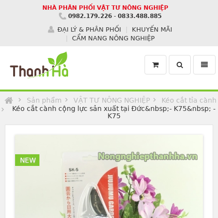
NHÀ PHÂN PHỐI VẬT TƯ NÔNG NGHIỆP
0982.179.226
-
0833.488.885
ĐẠI LÝ & PHÂN PHỐI
KHUYẾN MÃI
CẨM NANG NÔNG NGHIỆP
Toggle
Toggl
search
navig
Homepage
Sản phẩm
VẬT TƯ NÔNG NGHIỆP
Kéo cắt tỉa cành
Kéo cắt cành cộng lực sản xuất tại Đức&nbsp;- K75&nbsp; -
K75
NEW