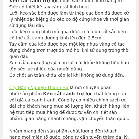
Kéo cắt cành trợ lực
 được sản xuất chính hãng từ 
Đức có thiết kế tay cầm rất linh hoạt.
Lưỡi kéo sắc bén được làm từ thép các bon đã được xử 
lý nhiệt đặc biệt giúp kéo có độ cứng khỏe và thời gian 
sử dụng lâu dài.
Lưỡi kéo cong hình mỏ quạ được mài dũa rất sắc bén 
có thể cắt cành đường kính lên đến 2,5cm.
Tay cầm của kéo được bọc một lớp nhựa vàng có tác 
dụng chống trơn trượt do mồ hôi khi sử dụng trong thời 
gian dài.
Kìm cắt cành cộng lực
 cho lực cắt khỏe không tiêu hao 
tốn sức lực nhiều của người dùng.
Có chốt an toàn khóa kéo lại khi không sử dụng đến.
Cty Nông Nghiệp Thanh Hà
là nơi chuyên phân
phối sản phẩm
Kéo cắt cành trợ lực
chất lượng cao
với giá cả cạnh tranh. Công ty có nhiều chính sách ưu
đãi cho khách hàng mua số lượng lớn. Khách hàng liên
hệ trực tiếp mua hàng để được tư vấn chi tiết sản
phẩm, giao hàng nhanh chóng, vận chuyển toàn quốc.
Nhằm mang đến sản phẩm chất lượng đến khách 
hàng mọi miền tổ quốc, công ty cần tuyển thêm đại lý, 