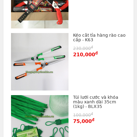
Kéo cắt tỉa hàng rào cao
cấp - K63
đ
230,000
đ
210,000
Túi lưới cước và khóa
màu xanh dài 35cm
(1kg) - BLX35
đ
100,000
đ
75,000