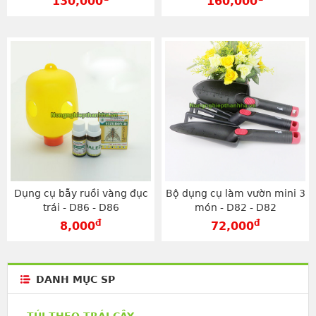
130,000
160,000
Dụng cụ bẫy ruồi vàng đục
Bộ dụng cụ làm vườn mini 3
trái - D86 - D86
món - D82 - D82
đ
đ
8,000
72,000
DANH MỤC SP
TÚI THEO TRÁI CÂY