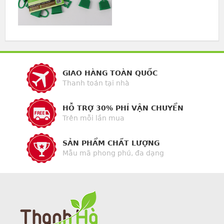
GIAO HÀNG TOÀN QUỐC
Thanh toán tại nhà
HỖ TRỢ 30% PHÍ VẬN CHUYỂN
Trên mỗi lần mua
SẢN PHẨM CHẤT LƯỢNG
Mẫu mã phong phú, đa dạng