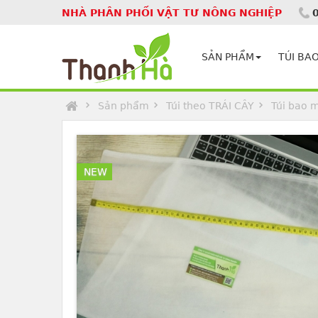
NHÀ PHÂN PHỐI VẬT TƯ NÔNG NGHIỆP
Homepage
SẢN PHẨM
TÚI BAO
Sản phẩm
Túi theo TRÁI CÂY
Túi bao m
NEW