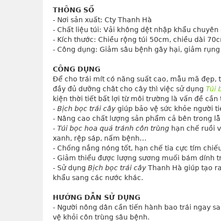
THÔNG SỐ
- Nơi sản xuất: Cty Thanh Hà
- Chất liệu túi: Vải không dệt nhập khẩu chuyên
- Kích thước: Chiều rộng túi 50cm, chiều dài 70c
- Công dụng: Giảm sâu bệnh gây hại, giảm rụng 
CÔNG DỤNG
Để cho trái mít có năng suất cao, mẫu mã đẹp, t
đầy đủ dưỡng chât cho cây thì việc sử dụng 
Túi 
kiện thời tiết bất lợi từ môi trường là vấn đề c
- 
Bịch bọc trái cây
 giúp bảo vệ sức khỏe người t
- Nâng cao chất lượng sản phẩm cả bên trong lẫn
- 
Túi bọc hoa quả tránh côn trùng
 hạn chế ruồi v
xanh, rệp sáp, nấm bệnh…
- Chống nắng nóng tốt, hạn chế tia cực tím chiếu
- Giảm thiểu được lượng sương muối bám dính trê
- Sử dụng 
Bịch bọc trái cây
 Thanh Hà giúp tạo r
khẩu sang các nước khác.
HƯỚNG DẪN SỬ DỤNG
- Người nông dân cần tiến hành bao trái ngay s
vệ khỏi côn trùng sâu bệnh.