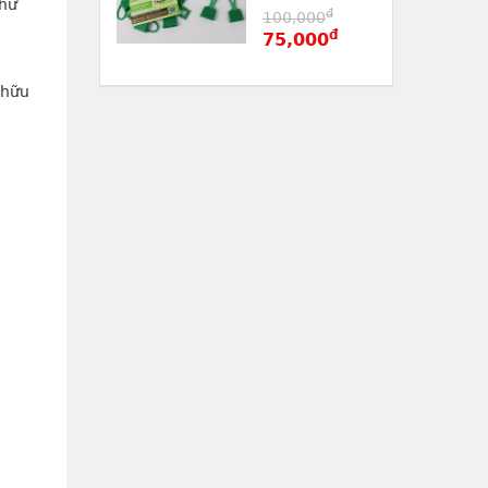
hư 
đ
100,000
đ
75,000
hữu 