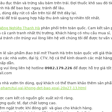
sâu đục thân và trứng sâu bám trên trái. Đợi thuốc khô sau đó ti
nh Hà để bao bọc ngay, tránh để lâu.
 dùng dây rút có sẵn trên túi để thít dây lại.
trái để trái quang hợp hấp thu ánh sáng tự nhiên tốt nhất.
 Nông Nghiệp Thanh Hà
phân phối trên toàn quốc. Cam kết sản
á cả cạnh tranh nhất thị trường. Khách hàng có nhu cầu mua sỉ, 
ả tránh côn trùng
vui lòng liên hệ với chúng tôi để được tư vấn 
n lẻ sản phẩm 
Bao trái mít
 Thanh Hà trên toàn quốc với giá thà
 các nhà vườn, đại lý, CTV, hộ cá thể kinh doanh các mặt hàng
hấp dẫn.
 vui lòng liên hệ hotline 
0982.179.226
 để được hỗ trợ giá tốt 
ail.com
u nhà vườn tin dùng, quý khách có thể tham khảo thêm sản ph
-pham/tui-vai-khong-det-bao-xoai-20x27-13.html
ợc cam kết có nguồn gốc xuất xứ rõ ràng.
ợng quốc tế, đạt chất lượng cao.
m ngặt trước khi đóng gói  và giao cho khách hàng.