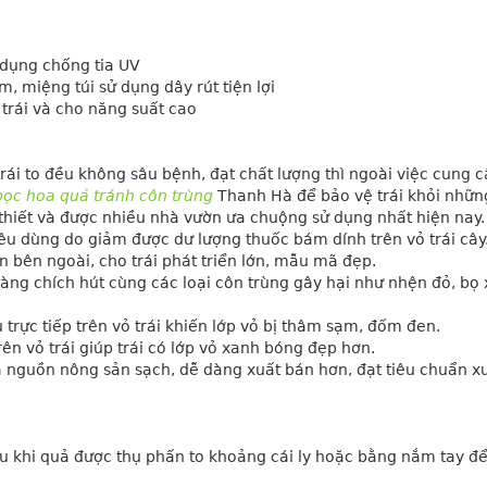
 dụng chống tia UV
m, miệng túi sử dụng dây rút tiện lợi
trái và cho năng suất cao
rái to đều không sâu bệnh, đạt chất lượng thì ngoài việc cung c
bọc hoa quả tránh côn trùng
 Thanh Hà để bảo vệ trái khỏi những
ần thiết và được nhiều nhà vườn ưa chuộng sử dụng nhất hiện nay.
iêu dùng do giảm được dư lượng thuốc bám dính trên vỏ trái cây
 bên ngoài, cho trái phát triển lớn, mẫu mã đẹp.
àng chích hút cùng các loại côn trùng gây hại như nhện đỏ, bọ xí
 trực tiếp trên vỏ trái khiến lớp vỏ bị thâm sạm, đốm đen.
n vỏ trái giúp trái có lớp vỏ xanh bóng đẹp hơn.
a nguồn nông sản sạch, dễ dàng xuất bán hơn, đạt tiêu chuẩn xu
au khi quả được thụ phấn to khoảng cái ly hoặc bằng nắm tay để