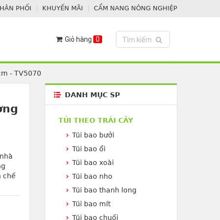
PHÂN PHỐI
KHUYẾN MÃI
CẨM NANG NÔNG NGHIỆP
Giỏ hàng
0
Toggle search
Tìm kiếm
0cm - TV5070
DANH MỤC SP
ơng
TÚI THEO TRÁI CÂY
Túi bao bưởi
Túi bao ổi
 nhà
Túi bao xoài
ng
n chế
Túi bao nho
Túi bao thanh long
Túi bao mít
Túi bao chuối