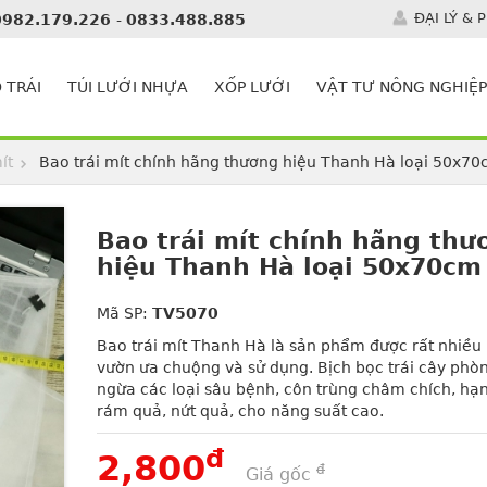
ĐẠI LÝ & 
0982.179.226
-
0833.488.885
 TRÁI
TÚI LƯỚI NHỰA
XỐP LƯỚI
VẬT TƯ NÔNG NGHIỆP
ít
Bao trái mít chính hãng thương hiệu Thanh Hà loại 50x7
Bao trái mít chính hãng thư
hiệu Thanh Hà loại 50x70cm
Mã SP:
TV5070
Bao trái mít Thanh Hà là sản phẩm được rất nhiều
vườn ưa chuộng và sử dụng. Bịch bọc trái cây phò
ngừa các loại sâu bệnh, côn trùng châm chích, hạ
rám quả, nứt quả, cho năng suất cao.
đ
2,800
đ
Giá gốc