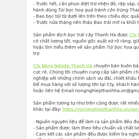
- Trước hết, cần phun diệt trừ nhện đỏ, rệp sáp, 
hành dùng 
Túi bọc hoa quả tránh côn trùng
 Tha
- Bao bọc túi từ dưới lên trên theo chiều dọc quả,
- Trước nửa tháng nên tháo 
Bao trái mít
 ra khỏi 
Sản phẩm
Bịch bọc trái cây
Thanh Hà được
Cty
có chất lượng tốt, nguồn gốc xuất xứ rõ ràng, gi
hoặc tìm hiểu thêm về sản phẩm
Túi bọc hoa qu
trợ
Cty Nông Nghiệp Thanh Hà
 chuyên bán buôn bá
cực rẻ. Chúng tôi chuyên cung cấp sản phẩm cho
nghiệp với những chính sách ưu đãi, chiết khấu 
Để mua hàng với số lượng lớn tại Cty, khách hàng
hoặc liên hệ Email nongnghiepthanhha.vn@gm
Sản phẩm tương tự như trên cũng được rất nhiề
khác tại đây:
https://nongnghiepthanhha.vn/san
- Nguồn nguyên liệu để làm ra sản phẩm đều đư
- Sản phẩm được làm theo tiêu chuẩn và chất lư
- Cam kết các sản phẩm đều được kiểm tra nghiê