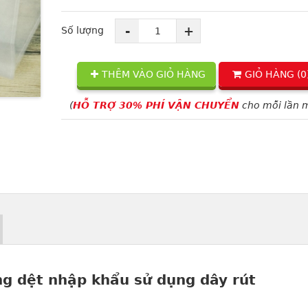
-
+
Số lượng
THÊM VÀO GIỎ HÀNG
GIỎ HÀNG (
0
(
HỖ TRỢ 30% PHÍ VẬN CHUYỂN
cho mỗi lần 
ng dệt nhập khẩu sử dụng dây rút