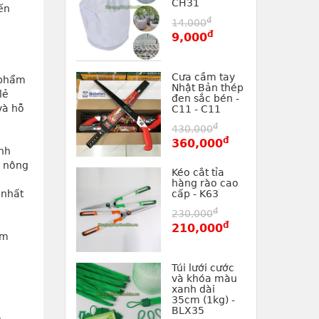
CH31
ến 
đ
14,000
đ
9,000
Cưa cầm tay
 phẩm
Nhật Bản thép
lẻ
đen sắc bén -
và hỗ
C11 - C11
đ
430,000
đ
360,000
nh 
 nông 
Kéo cắt tỉa
hàng rào cao
nhất 
cấp - K63
đ
230,000
đ
210,000
ẩm
Túi lưới cước
và khóa màu
xanh dài
35cm (1kg) -
BLX35