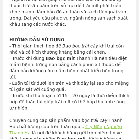
thuốc trừ sâu bám trên vỏ trái để trái mít phát triển 
khỏe mạnh đảm bảo độ an toàn và sạch từ ngoài vào 
trong. Đạt yêu cầu phục vụ ngành nông sản sạch xuất 
khẩu sang các nước khác.
HƯỚNG DẪN SỬ DỤNG
- Thời gian thích hợp để 
Bao bọc trái cây
 khi trái còn 
nhỏ và có kích thưởng khảng bằng cái chén.
- Trước khi dùng 
Bao bọc mít
 Thanh Hà nên tiêu diệt 
mầm bệnh, trứng non bằng cách phun xịt thuốc để 
đảm bảo không còn mầm bệnh phát triển bên trong 
túi.
- Luồn túi từ dưới lên trên và thít dây lại sao cho miệng 
túi gần sát với cuống quả.
- Trước khi thu hoạch từ 15 – 20 ngày là thời điểm thích 
hợp để tháo túi giúp trái mít có thể hấp thụ ánh sáng 
tự nhiên.
Chuyên cung cấp sản phẩm
Bao bọc trái cây
Thanh
Hà chất lượng cao trên toàn quốc.
Cty Nông Nghiệp
Thanh Hà
là nơi để khách hàng gửi trọn niềm tin về