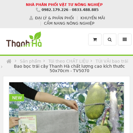
NHÀ PHÂN PHỐI VẬT TƯ NÔNG NGHIỆP
0982.179.226
-
0833.488.885
ĐẠI LÝ & PHÂN PHỐI
KHUYẾN MÃI
CẨM NANG NÔNG NGHIỆP
Toggle
Toggl
search
navig
Homepage
Sản phẩm
Túi theo CHẤT LIỆU
TÚI VẢI bao trái
Bao bọc trái cây Thanh Hà chất lượng cao kích thước
50x70cm - TV5070
NEW