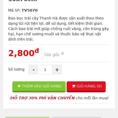
Mã SP:
TV5070
Bao bọc trái cây Thanh Hà được sản xuất theo theo
dạng túi rút tiện lợi, dễ sử dụng, tiết kiệm thời gian.
Cách bao trái mít giúp chống ruồi vàng, côn trùng gây
hại, hạn chế sương muối và thuốc bảo vệ thực vật
dính trên trái.
đ
2,800
đ
Giá gốc
-
+
Số lượng
THÊM VÀO GIỎ HÀNG
GIỎ HÀNG (
0
)
(
HỖ TRỢ 30% PHÍ VẬN CHUYỂN
cho mỗi lần mua)