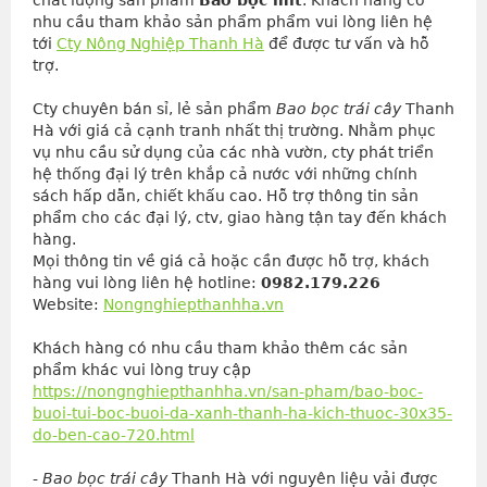
chất lượng sản phẩm
Bao bọc mít
. Khách hàng có
nhu cầu tham khảo sản phẩm phẩm vui lòng liên hệ
tới
Cty Nông Nghiệp Thanh Hà
để được tư vấn và hỗ
trợ.
Cty chuyên bán sỉ, lẻ sản phẩm 
Bao bọc trái cây
 Thanh 
Hà với giá cả cạnh tranh nhất thị trường. Nhằm phục 
vụ nhu cầu sử dụng của các nhà vườn, cty phát triển 
hệ thống đại lý trên khắp cả nước với những chính 
sách hấp dẫn, chiết khấu cao. Hỗ trợ thông tin sản 
phẩm cho các đại lý, ctv, giao hàng tận tay đến khách 
hàng.
Mọi thông tin về giá cả hoặc cần được hỗ trợ, khách 
hàng vui lòng liên hệ hotline: 
0982.179.226
Website: 
Nongnghiepthanhha.vn
Khách hàng có nhu cầu tham khảo thêm các sản
phẩm khác vui lòng truy cập
https://nongnghiepthanhha.vn/san-pham/bao-boc-
buoi-tui-boc-buoi-da-xanh-thanh-ha-kich-thuoc-30x35-
do-ben-cao-720.html
- 
Bao bọc trái cây
 Thanh Hà với nguyên liệu vải được 