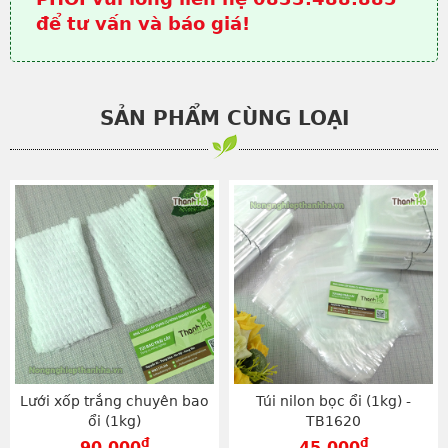
để tư vấn và báo giá!
SẢN PHẨM CÙNG LOẠI
Lưới xốp trắng chuyên bao
Túi nilon bọc ổi (1kg) -
ổi (1kg)
TB1620
đ
đ
90,000
45,000