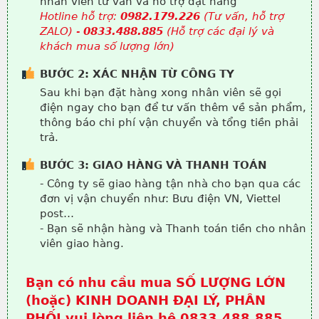
nhân viên tư vấn và hỗ trợ đặt hàng
Hotline hỗ trợ:
0982.179.226
(Tư vấn, hỗ trợ
ZALO) -
0833.488.885
(Hỗ trợ các đại lý và
khách mua số lượng lớn)
BƯỚC 2: XÁC NHẬN TỪ CÔNG TY
Sau khi bạn đặt hàng xong nhân viên sẽ gọi
điện ngay cho bạn để tư vấn thêm về sản phẩm,
thông báo chi phí vận chuyển và tổng tiền phải
trả.
BƯỚC 3: GIAO HÀNG VÀ THANH TOÁN
- Công ty sẽ giao hàng tận nhà cho bạn qua các
đơn vị vận chuyển như: Bưu điện VN, Viettel
post…
- Bạn sẽ nhận hàng và Thanh toán tiền cho nhân
viên giao hàng.
Bạn có nhu cầu mua SỐ LƯỢNG LỚN
(hoặc) KINH DOANH ĐẠI LÝ, PHÂN
PHỐI vui lòng liên hệ 0833.488.885