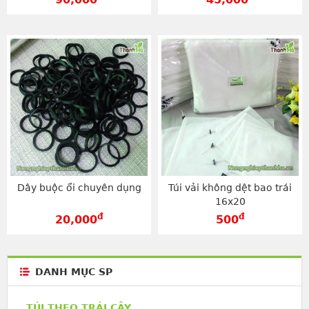
Dây buộc ổi chuyên dụng
Túi vải không dệt bao trái
16x20
đ
đ
20,000
500
DANH MỤC SP
TÚI THEO TRÁI CÂY