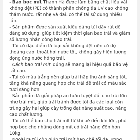
- 
Bao bọc mít
 Thanh Hà được làm bằng chất liệu vải 
không dệt (PE) có thành phần chống tia UV cao không 
thấm nước, rất nhẹ và dai, có thể tái sử dụng nhiều 
lần.
- Sản phẩm được sản xuất kiểu dáng túi dây rút dễ 
dàng sử dụng, giúp tiết kiệm thời gian bao trái và giảm 
số lượng nhân công bao trái.
- Túi có đặc điểm là loại vải không dệt nên có độ 
thoáng cao, thoát hơi nước tốt, không gây hiện tượng 
đọng úng nước hỏng trái.
- 
Cách bao trái mít
  đúng sẽ mang lại hiệu quả bảo vệ 
rất cao.
- Túi có màu trắng nên giúp trái hấp thụ ánh sáng tốt, 
tăng khả năng quang hợp cho trái để trái có màu sắc 
tươi sáng hơn.
- Sản phẩm là giải pháp an toàn tuyệt đối cho trái lớn 
như trái mít, giúp trái tránh được tối đa các loại côn 
trùng gây hại giúp cây trồng đạt năng suất cao, nâng 
cao chất lượng.
- Túi có thể bao cho trái mít từ khi bé đến khi lớn, phù 
hợp bọc cho những dòng mít có trái nặng đến hơn 
10kg.
- Ngoài ra túi còn giúp trái mít hạn chế tối đa lượng 