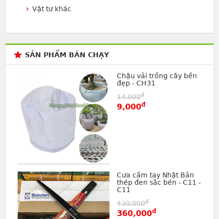
Vật tư khác
SẢN PHẨM BÁN CHẠY
Chậu vải trồng cây bền
đẹp - CH31
đ
14,000
đ
9,000
Cưa cầm tay Nhật Bản
thép đen sắc bén - C11 -
C11
đ
430,000
đ
360,000