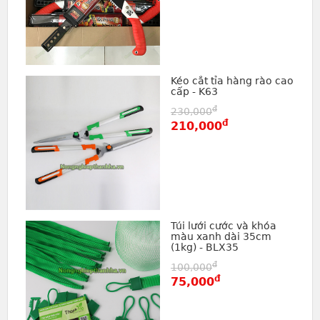
Kéo cắt tỉa hàng rào cao
cấp - K63
đ
230,000
đ
210,000
Túi lưới cước và khóa
màu xanh dài 35cm
(1kg) - BLX35
đ
100,000
đ
75,000