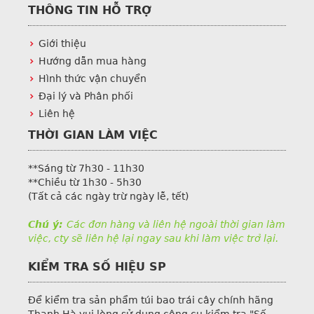
THÔNG TIN HỖ TRỢ
Giới thiệu
Hướng dẫn mua hàng
Hình thức vận chuyển
Đại lý và Phân phối
Liên hệ
THỜI GIAN LÀM VIỆC
**Sáng từ 7h30 - 11h30
**Chiều từ 1h30 - 5h30
(Tất cả các ngày trừ ngày lễ, tết)
Chú ý:
Các đơn hàng và liên hệ ngoài thời gian làm
việc, cty sẽ liên hệ lại ngay sau khi làm việc trở lại.
KIỂM TRA SỐ HIỆU SP
Để kiểm tra sản phẩm túi bao trái cây chính hãng
Thanh Hà vui lòng sử dụng công cụ kiểm tra "Số