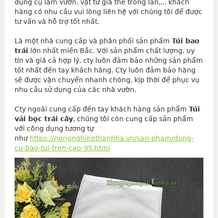
dụng cụ làm vườn, vật tư giá thể trồng lan,... khách
hàng có nhu cầu vui lòng liên hệ với chúng tôi để được
tư vấn và hỗ trợ tốt nhất.
Là một nhà cung cấp và phân phối sản phẩm
Túi bao
trái
lớn nhất miền Bắc. Với sản phẩm chất lượng, uy
tín và giá cả hợp lý, cty luôn đảm bảo những sản phẩm
tốt nhất đến tay khách hàng. Cty luôn đảm bảo hàng
sẽ được vận chuyển nhanh chóng, kịp thời để phục vụ
nhu cầu sử dụng của các nhà vườn.
Cty ngoài cung cấp đến tay khách hàng sản phẩm
Túi
vải bọc trái cây
, chúng tôi còn cung cấp sản phẩm
với công dụng tương tự
như
https://nongnghiepthanhha.vn/san-pham/dung-
cu-bao-tui-tren-cao-95.html