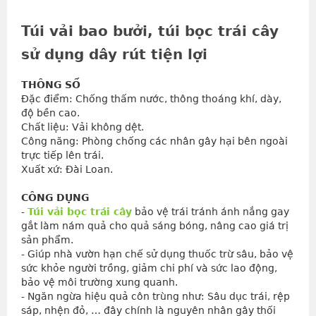
Túi vải bao bưởi, túi bọc trái cây 
sử dụng dây rút tiện lợi
THÔNG SỐ
Đặc điểm: Chống thấm nước, thông thoáng khí, dày, 
độ bền cao.
Chất liệu: Vải không dệt.
Công năng: Phòng chống các nhân gây hại bên ngoài 
trực tiếp lên trái.
Xuất xứ: Đài Loan.
CÔNG DỤNG
- 
Túi vải bọc trái cây
 bảo vệ trái tránh ánh nắng gay 
gắt làm nám quả cho quả sáng bóng, nâng cao giá trị 
sản phẩm.
- Giúp nhà vườn hạn chế sử dụng thuốc trừ sâu, bảo vệ 
sức khỏe người trồng, giảm chi phí và sức lao động, 
bảo vệ môi trường xung quanh.
- Ngăn ngừa hiệu quả côn trùng như: Sâu dục trái, rệp 
sáp, nhện đỏ, … đây chính là nguyên nhân gây thối 