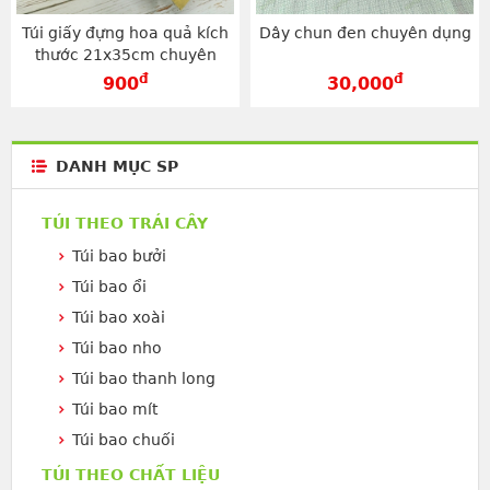
Túi giấy đựng hoa quả kích
Dây chun đen chuyên dụng
thước 21x35cm chuyên
dụng - TG2135V
đ
đ
900
30,000
DANH MỤC SP
TÚI THEO TRÁI CÂY
Túi bao bưởi
Túi bao ổi
Túi bao xoài
Túi bao nho
Túi bao thanh long
Túi bao mít
Túi bao chuối
TÚI THEO CHẤT LIỆU