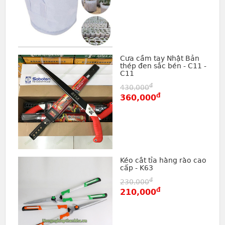
Cưa cầm tay Nhật Bản
thép đen sắc bén - C11 -
C11
đ
430,000
đ
360,000
Kéo cắt tỉa hàng rào cao
cấp - K63
đ
230,000
đ
210,000