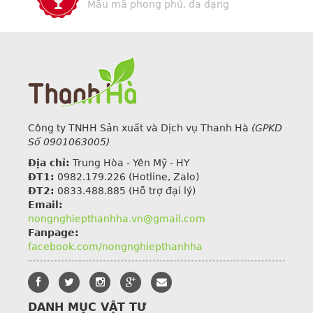
Mẫu mã phong phú, đa dạng
Công ty TNHH Sản xuất và Dịch vụ Thanh Hà
(GPKD
Số 0901063005)
Địa chỉ:
Trung Hòa - Yên Mỹ - HY
ĐT1:
0982.179.226
(Hotline, Zalo)
ĐT2:
0833.488.885 (Hỗ trợ đại lý)
Email:
nongnghiepthanhha.vn@gmail.com
Fanpage:
facebook.com/nongnghiepthanhha
DANH MỤC VẬT TƯ