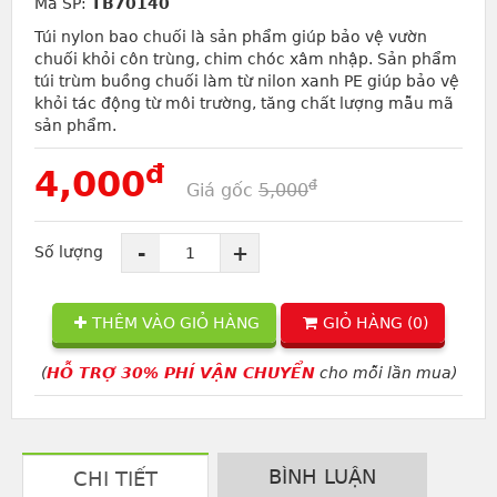
Mã SP:
TB70140
Túi nylon bao chuối là sản phẩm giúp bảo vệ vườn
chuối khỏi côn trùng, chim chóc xâm nhập. Sản phẩm
túi trùm buồng chuối làm từ nilon xanh PE giúp bảo vệ
khỏi tác động từ môi trường, tăng chất lượng mẫu mã
sản phẩm.
đ
4,000
đ
Giá gốc
5,000
-
+
Số lượng
THÊM VÀO GIỎ HÀNG
GIỎ HÀNG (
0
)
(
HỖ TRỢ 30% PHÍ VẬN CHUYỂN
cho mỗi lần mua)
BÌNH LUẬN
CHI TIẾT