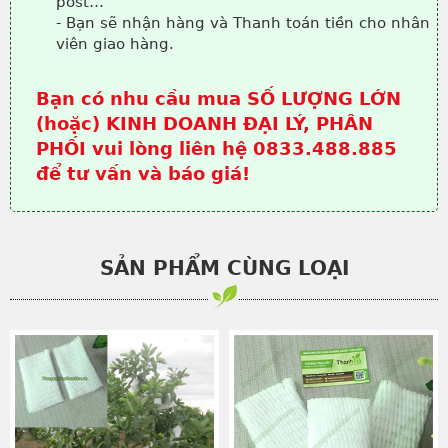
post…
- Bạn sẽ nhận hàng và Thanh toán tiền cho nhân
viên giao hàng.
Bạn có nhu cầu mua SỐ LƯỢNG LỚN
(hoặc) KINH DOANH ĐẠI LÝ, PHÂN
PHỐI vui lòng liên hệ 0833.488.885
để tư vấn và báo giá!
SẢN PHẨM CÙNG LOẠI