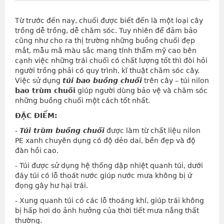
Từ trước đến nay, chuối được biết đến là một loại cây
trồng dễ trồng, dễ chăm sóc. Tuy nhiên để đảm bảo
cũng như cho ra thị trường những buồng chuối đẹp
mắt, mẫu mã màu sắc mang tính thẩm mỹ cao bên
cạnh việc những trái chuối có chất lượng tốt thì đòi hỏi
người trồng phải có quy trình, kĩ thuật chăm sóc cây.
Việc sử dụng
túi bao buồng chuối
trên cây – túi nilon
bao trùm chuối
giúp người dùng bảo vệ và chăm sóc
những buồng chuối một cách tốt nhất.
ĐẶC ĐIỂM:
-
Túi trùm buồng chuối
được làm từ chất liệu nilon
PE xanh chuyên dụng có độ dẻo dai, bền đẹp và độ
đàn hồi cao.
- Túi được sử dụng hệ thống dập nhiệt quanh túi, dưới
đáy túi có lỗ thoát nước giúp nước mưa không bị ứ
đọng gây hư hại trái.
- Xung quanh túi có các lỗ thoáng khí, giúp trái không
bị hấp hơi do ảnh hưởng của thời tiết mưa nắng thất
thường.