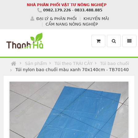
NHÀ PHÂN PHỐI VẬT TƯ NÔNG NGHIỆP
0982.179.226
-
0833.488.885
ĐẠI LÝ & PHÂN PHỐI
KHUYẾN MÃI
CẨM NANG NÔNG NGHIỆP
Toggle
Toggl
search
navig
Homepage
Sản phẩm
Túi theo TRÁI CÂY
Túi bao chuối
Túi nylon bao chuối màu xanh 70x140cm - TB70140