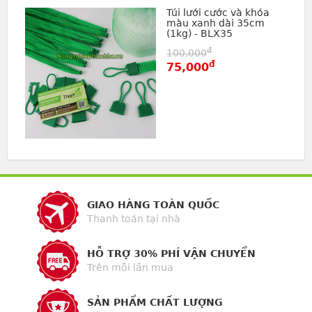
Túi lưới cước và khóa
màu xanh dài 35cm
(1kg) - BLX35
đ
100,000
đ
75,000
GIAO HÀNG TOÀN QUỐC
Thanh toán tại nhà
HỖ TRỢ 30% PHÍ VẬN CHUYỂN
Trên mỗi lần mua
SẢN PHẨM CHẤT LƯỢNG