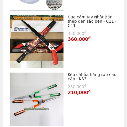
Cưa cầm tay Nhật Bản
thép đen sắc bén - C11 -
C11
đ
430,000
đ
360,000
Kéo cắt tỉa hàng rào cao
cấp - K63
đ
230,000
đ
210,000