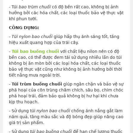
- Túi
bao trùm chuối
có độ bền rất cao, không bị ảnh
hưởng bởi các hóa chất, các loại thuốc bảo vệ thực vật
khi phun tưới.
CÔNG DỤNG:
-
Túi nylon bao chuối
giúp hấp thụ ánh sáng tốt, tăng
hiệu xuất quang hợp của trái cây.
-
Túi bao buồng chuối
với chất liệu nilon nên có độ
bền cao, có thể được đem tái sử dụng nhiều lần do túi
không bị ăn mòn bởi các loại hóa chất, các loại thuốc
bảo vệ thực vật cũng như không bị ảnh hưởng bởi thời
tiết nắng mưa ngoài trời.
-
Túi trùm buồng chuối
giúp ngăn chặn và bảo vệ sự
phá hoại của côn trùng châm chích, sâu bọ, chim chóc
phá hoại trái, đảm bảo quả không bị hư hại khi chưa
kịp thu hoạch.
- Sử dụng túi
nylon bao chuối
chống ánh nắng gắt làm
nám quả, tăng màu sắc và độ bóng đẹp giúp nâng cao
giá trị sản phẩm.
- Sử dụng
túi bao buồng chuối
để hạn chế lượng thuốc