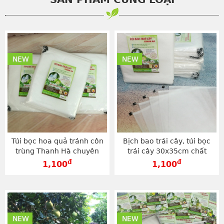
NEW
NEW
Túi bọc hoa quả tránh côn
Bịch bao trái cây, túi bọc
trùng Thanh Hà chuyên
trái cây 30x35cm chất
dụng, giá tốt loại 30x35cm -
lượng cao thương hiệu
đ
đ
1,100
1,100
TV3035
Thanh Hà - TV3035
NEW
NEW