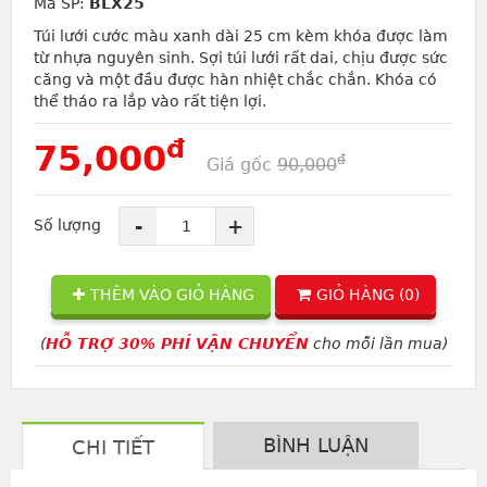
Mã SP:
BLX25
Túi lưới cước màu xanh dài 25 cm kèm khóa được làm
từ nhựa nguyên sinh. Sợi túi lưới rất dai, chịu được sức
căng và một đầu được hàn nhiệt chắc chắn. Khóa có
thể tháo ra lắp vào rất tiện lợi.
đ
75,000
đ
Giá gốc
90,000
-
+
Số lượng
THÊM VÀO GIỎ HÀNG
GIỎ HÀNG (
0
)
(
HỖ TRỢ 30% PHÍ VẬN CHUYỂN
cho mỗi lần mua)
BÌNH LUẬN
CHI TIẾT