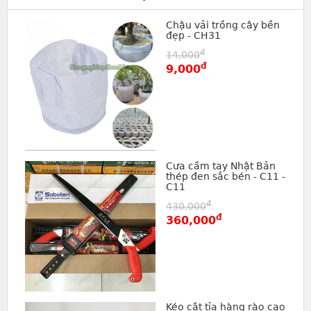
Chậu vải trồng cây bền
đẹp - CH31
đ
14,000
đ
9,000
Cưa cầm tay Nhật Bản
thép đen sắc bén - C11 -
C11
đ
430,000
đ
360,000
Kéo cắt tỉa hàng rào cao