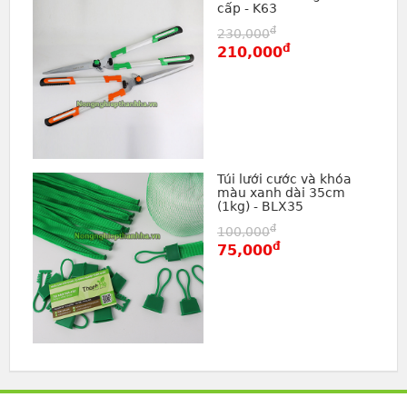
cấp - K63
đ
230,000
đ
210,000
Túi lưới cước và khóa
màu xanh dài 35cm
(1kg) - BLX35
đ
100,000
đ
75,000