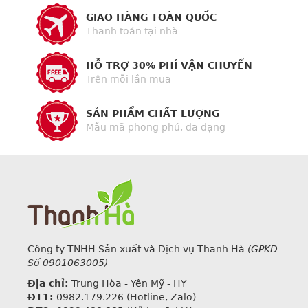
GIAO HÀNG TOÀN QUỐC
Thanh toán tại nhà
HỖ TRỢ 30% PHÍ VẬN CHUYỂN
Trên mỗi lần mua
SẢN PHẨM CHẤT LƯỢNG
Mẫu mã phong phú, đa dạng
Công ty TNHH Sản xuất và Dịch vụ Thanh Hà
(GPKD
Số 0901063005)
Địa chỉ:
Trung Hòa - Yên Mỹ - HY
ĐT1:
0982.179.226
(Hotline, Zalo)