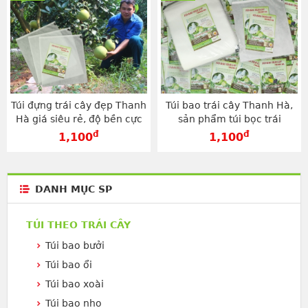
Túi đựng trái cây đẹp Thanh
Túi bao trái cây Thanh Hà,
Hà giá siêu rẻ, độ bền cực
sản phẩm túi bọc trái
cao kích thước 30x35cm -
chuyên dụng cao cấp
đ
đ
1,100
1,100
TV3035
30x35cm - TV3035
DANH MỤC SP
TÚI THEO TRÁI CÂY
Túi bao bưởi
Túi bao ổi
Túi bao xoài
Túi bao nho