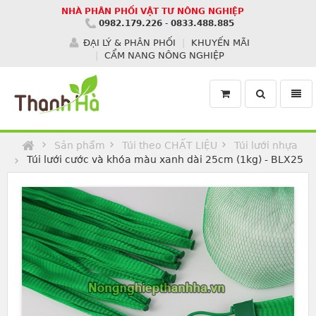
NHÀ PHÂN PHỐI VẬT TƯ NÔNG NGHIỆP
0982.179.226
-
0833.488.885
ĐẠI LÝ & PHÂN PHỐI
KHUYẾN MÃI
CẨM NANG NÔNG NGHIỆP
Toggle
Toggl
search
navig
Homepage
Sản phẩm
Túi theo CHẤT LIỆU
Túi lưới nhựa
Túi lưới cước và khóa màu xanh dài 25cm (1kg) - BLX25