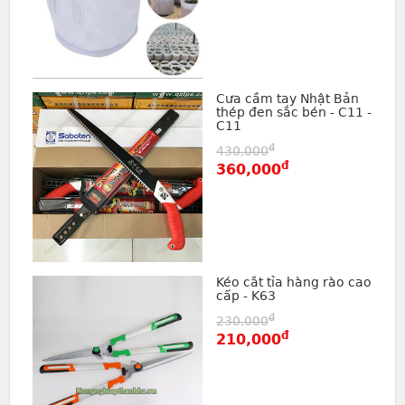
Cưa cầm tay Nhật Bản
thép đen sắc bén - C11 -
C11
đ
430,000
đ
360,000
Kéo cắt tỉa hàng rào cao
cấp - K63
đ
230,000
đ
210,000