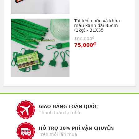
Túi lưới cước và khóa
màu xanh dài 35cm
(1kg) - BLX35
đ
100,000
đ
75,000
GIAO HÀNG TOÀN QUỐC
Thanh toán tại nhà
HỖ TRỢ 30% PHÍ VẬN CHUYỂN
Trên mỗi lần mua