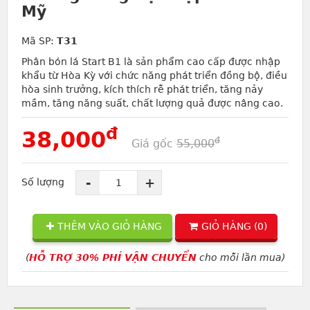
Mỹ
Mã SP:
T31
Phân bón lá Start B1 là sản phẩm cao cấp được nhập
khẩu từ Hòa Kỳ với chức năng phát triển đồng bộ, điều
hòa sinh trưởng, kích thích rễ phát triển, tăng nảy
mầm, tăng năng suất, chất lượng quả được nâng cao.
đ
38,000
đ
Giá gốc
55,000
-
+
Số lượng
THÊM VÀO GIỎ HÀNG
GIỎ HÀNG (
0
)
(
HỖ TRỢ 30% PHÍ VẬN CHUYỂN
cho mỗi lần mua)