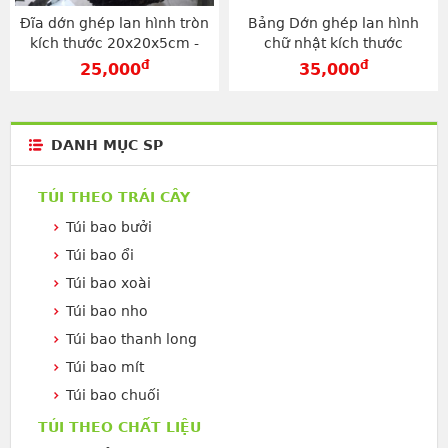
Đĩa dớn ghép lan hình tròn
Bảng Dớn ghép lan hình
kích thước 20x20x5cm -
chữ nhật kích thước
GT21
60x20x4 - GT20
đ
đ
25,000
35,000
DANH MỤC SP
TÚI THEO TRÁI CÂY
Túi bao bưởi
Túi bao ổi
Túi bao xoài
Túi bao nho
Túi bao thanh long
Túi bao mít
Túi bao chuối
TÚI THEO CHẤT LIỆU