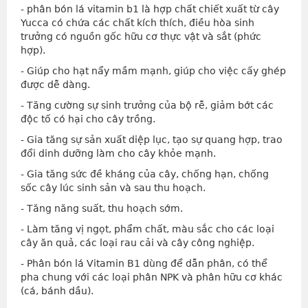
- phân bón lá vitamin b1 là hợp chất chiết xuất từ cây
Yucca có chứa các chất kích thích, điều hòa sinh
trưởng có nguồn gốc hữu cơ thực vật và sắt (phức
hợp).
- Giúp cho hạt nẩy mầm mạnh, giúp cho việc cấy ghép
được dễ dàng.
- Tăng cường sự sinh trưởng của bộ rễ, giảm bớt các
độc tố có hại cho cây trồng.
- Gia tăng sự sản xuất diệp lục, tạo sự quang hợp, trao
đổi dinh dưỡng làm cho cây khỏe mạnh.
- Gia tăng sức đề kháng của cây, chống hạn, chống
sốc cây lúc sinh sản và sau thu hoạch.
- Tăng năng suất, thu hoạch sớm.
- Làm tăng vị ngọt, phẩm chất, màu sắc cho các loại
cây ăn quả, các loại rau cải và cây công nghiệp.
- Phân bón lá Vitamin B1 dùng để dẫn phân, có thể
pha chung với các loại phân NPK và phân hữu cơ khác
(cá, bánh dầu).