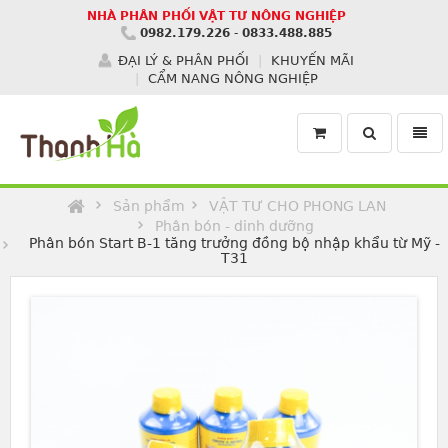
NHÀ PHÂN PHỐI VẬT TƯ NÔNG NGHIỆP
0982.179.226
-
0833.488.885
ĐẠI LÝ & PHÂN PHỐI
KHUYẾN MÃI
CẨM NANG NÔNG NGHIỆP
Toggle
Toggl
search
navig
Homepage
Sản phẩm
VẬT TƯ CHO PHONG LAN
Phân bón - dinh dưỡng
Phân bón Start B-1 tăng trưởng đồng bộ nhập khẩu từ Mỹ -
T31