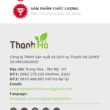
SẢN PHẨM CHẤT LƯỢNG
Mẫu mã phong phú, đa dạng
Công ty TNHH Sản xuất và Dịch vụ Thanh Hà
(GPKD
Số 0901063005)
Địa chỉ:
Trung Hòa - Yên Mỹ - HY
ĐT1:
0982.179.226
(Hotline, Zalo)
ĐT2:
0833.488.885 (Hỗ trợ đại lý)
Email:
nongnghiepthanhha.vn@gmail.com
Fanpage:
facebook.com/nongnghiepthanhha