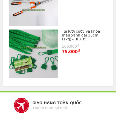
Túi lưới cước và khóa
màu xanh dài 35cm
(1kg) - BLX35
đ
100,000
đ
75,000
GIAO HÀNG TOÀN QUỐC
Thanh toán tại nhà