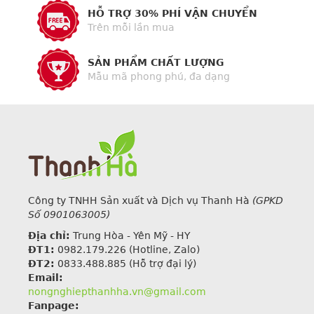
HỖ TRỢ 30% PHÍ VẬN CHUYỂN
Trên mỗi lần mua
SẢN PHẨM CHẤT LƯỢNG
Mẫu mã phong phú, đa dạng
Công ty TNHH Sản xuất và Dịch vụ Thanh Hà
(GPKD
Số 0901063005)
Địa chỉ:
Trung Hòa - Yên Mỹ - HY
ĐT1:
0982.179.226
(Hotline, Zalo)
ĐT2:
0833.488.885 (Hỗ trợ đại lý)
Email:
nongnghiepthanhha.vn@gmail.com
Fanpage: