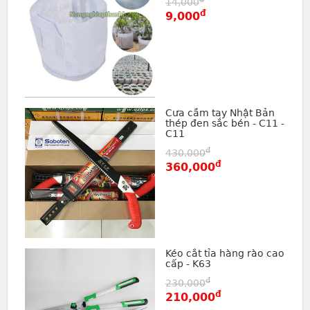
14,000
đ
9,000
Cưa cầm tay Nhật Bản
thép đen sắc bén - C11 -
C11
đ
430,000
đ
360,000
Kéo cắt tỉa hàng rào cao
cấp - K63
đ
230,000
đ
210,000