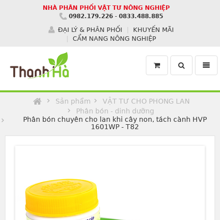
NHÀ PHÂN PHỐI VẬT TƯ NÔNG NGHIỆP
0982.179.226
-
0833.488.885
ĐẠI LÝ & PHÂN PHỐI
KHUYẾN MÃI
CẨM NANG NÔNG NGHIỆP
Toggle
Toggl
search
navig
Homepage
Sản phẩm
VẬT TƯ CHO PHONG LAN
Phân bón - dinh dưỡng
Phân bón chuyên cho lan khi cây non, tách cành HVP
1601WP - T82