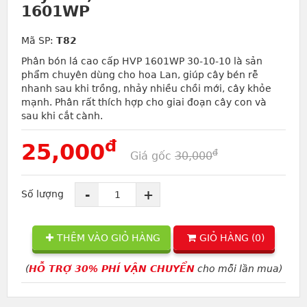
1601WP
Mã SP:
T82
Phân bón lá cao cấp HVP 1601WP 30-10-10 là sản
phẩm chuyên dùng cho hoa Lan, giúp cây bén rễ
nhanh sau khi trồng, nhảy nhiều chồi mới, cây khỏe
mạnh. Phân rất thích hợp cho giai đoạn cây con và
sau khi cắt cành.
đ
25,000
đ
Giá gốc
30,000
-
+
Số lượng
THÊM VÀO GIỎ HÀNG
GIỎ HÀNG (
0
)
(
HỖ TRỢ 30% PHÍ VẬN CHUYỂN
cho mỗi lần mua)