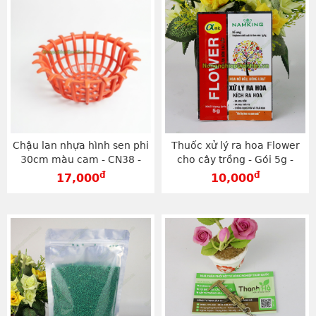
Chậu lan nhựa hình sen phi
Thuốc xử lý ra hoa Flower
30cm màu cam - CN38 -
cho cây trồng - Gói 5g -
CN38
T176
đ
đ
17,000
10,000