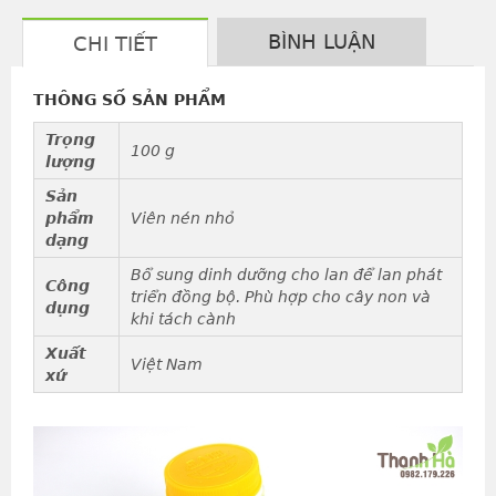
BÌNH LUẬN
CHI TIẾT
THÔNG SỐ SẢN PHẨM
Trọng
100 g
lượng
Sản
phẩm
Viên nén nhỏ
dạng
Bổ sung dinh dưỡng cho lan để lan phát
Công
triển đồng bộ. Phù hợp cho cây non và
dụng
khi tách cành
Xuất
Việt Nam
xứ