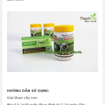
HƯỚNG DẪN SỬ DỤNG
Giai đoạn cây con:
Pha 0,5-1g/lít nước.Phun định kỳ 7-10 ngày /lần