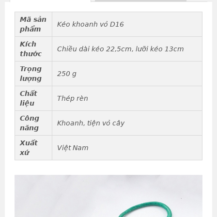
Mã sản
Kéo khoanh vỏ D16
phẩm
Kích
Chiều dài kéo 22,5cm, lưỡi kéo 13cm
thước
Trọng
250 g
lượng
Chất
Thép rèn
liệu
Công
Khoanh, tiện vỏ cây
năng
Xuất
Việt Nam
xứ