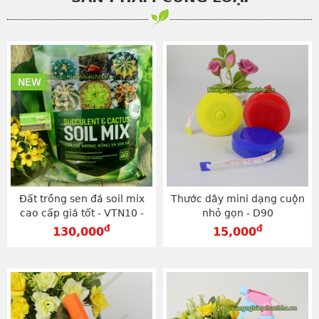
NEW
Đất trồng sen đá soil mix
Thước dây mini dạng cuộn
cao cấp giá tốt - VTN10 -
nhỏ gọn - D90
VTN10
đ
đ
130,000
15,000