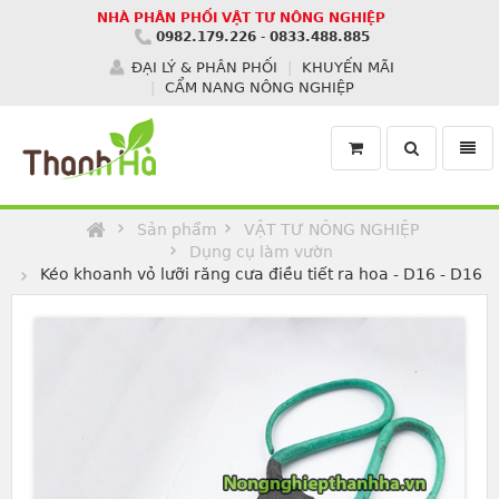
NHÀ PHÂN PHỐI VẬT TƯ NÔNG NGHIỆP
0982.179.226
-
0833.488.885
ĐẠI LÝ & PHÂN PHỐI
KHUYẾN MÃI
CẨM NANG NÔNG NGHIỆP
Toggle
Toggl
search
navig
Homepage
Sản phẩm
VẬT TƯ NÔNG NGHIỆP
Dụng cụ làm vườn
Kéo khoanh vỏ lưỡi răng cưa điều tiết ra hoa - D16 - D16