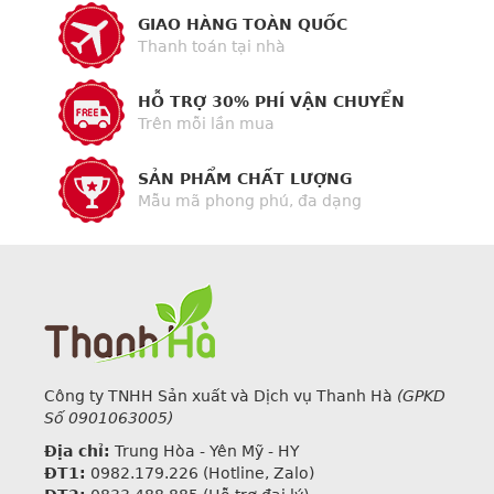
GIAO HÀNG TOÀN QUỐC
Thanh toán tại nhà
HỖ TRỢ 30% PHÍ VẬN CHUYỂN
Trên mỗi lần mua
SẢN PHẨM CHẤT LƯỢNG
Mẫu mã phong phú, đa dạng
Công ty TNHH Sản xuất và Dịch vụ Thanh Hà
(GPKD
Số 0901063005)
Địa chỉ:
Trung Hòa - Yên Mỹ - HY
ĐT1:
0982.179.226
(Hotline, Zalo)