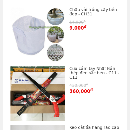
Chậu vải trồng cây bền
đẹp - CH31
đ
14,000
đ
9,000
Cưa cầm tay Nhật Bản
thép đen sắc bén - C11 -
C11
đ
430,000
đ
360,000
Kéo cắt tỉa hàng rào cao