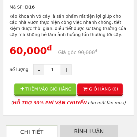
Mã SP:
D16
Kéo khoanh vỏ cây là sản phẩm rất tiện lợi giúp cho
các nhà vườn thực hiện công việc nhanh chóng, tiết
kiệm được thời gian, điều tiết được sự tăng trưởng của
cây mà không hề làm ảnh hưởng tổn thương tới cây.
đ
60,000
đ
Giá gốc
90,000
-
+
Số lượng
THÊM VÀO GIỎ HÀNG
GIỎ HÀNG (
0
)
(
HỖ TRỢ 30% PHÍ VẬN CHUYỂN
cho mỗi lần mua)
BÌNH LUẬN
CHI TIẾT