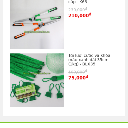
cấp - K63
đ
230,000
đ
210,000
Túi lưới cước và khóa
màu xanh dài 35cm
(1kg) - BLX35
đ
100,000
đ
75,000