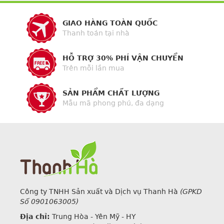
GIAO HÀNG TOÀN QUỐC
Thanh toán tại nhà
HỖ TRỢ 30% PHÍ VẬN CHUYỂN
Trên mỗi lần mua
SẢN PHẨM CHẤT LƯỢNG
Mẫu mã phong phú, đa dạng
Công ty TNHH Sản xuất và Dịch vụ Thanh Hà
(GPKD
Số 0901063005)
Địa chỉ:
Trung Hòa - Yên Mỹ - HY