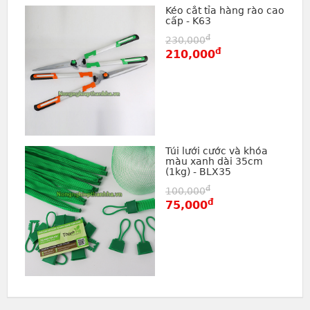
Kéo cắt tỉa hàng rào cao
cấp - K63
đ
230,000
đ
210,000
Túi lưới cước và khóa
màu xanh dài 35cm
(1kg) - BLX35
đ
100,000
đ
75,000