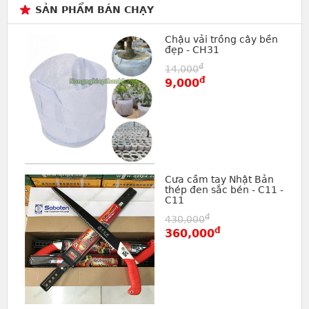
SẢN PHẨM BÁN CHẠY
Chậu vải trồng cây bền
đẹp - CH31
đ
14,000
đ
9,000
Cưa cầm tay Nhật Bản
thép đen sắc bén - C11 -
C11
đ
430,000
đ
360,000