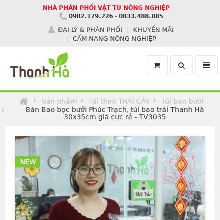
NHÀ PHÂN PHỐI VẬT TƯ NÔNG NGHIỆP
0982.179.226
-
0833.488.885
ĐẠI LÝ & PHÂN PHỐI
KHUYẾN MÃI
CẨM NANG NÔNG NGHIỆP
Toggle
Toggl
search
navig
Homepage
Sản phẩm
Túi theo TRÁI CÂY
Túi bao bưởi
Bán Bao bọc bưởi Phúc Trạch, túi bao trái Thanh Hà
30x35cm giá cực rẻ - TV3035
NEW