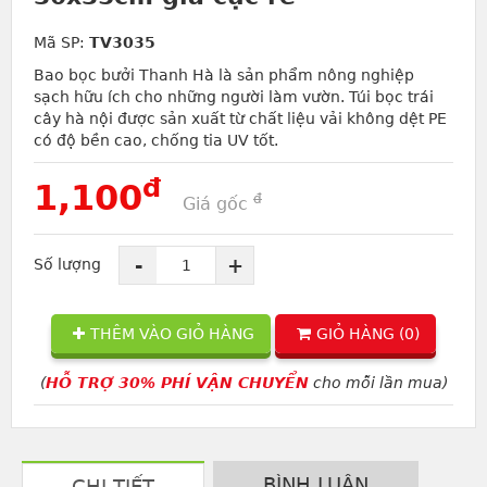
Mã SP:
TV3035
Bao bọc bưởi Thanh Hà là sản phẩm nông nghiệp
sạch hữu ích cho những người làm vườn. Túi bọc trái
cây hà nội được sản xuất từ chất liệu vải không dệt PE
có độ bền cao, chống tia UV tốt.
đ
1,100
đ
Giá gốc
-
+
Số lượng
THÊM VÀO GIỎ HÀNG
GIỎ HÀNG (
0
)
(
HỖ TRỢ 30% PHÍ VẬN CHUYỂN
cho mỗi lần mua)
BÌNH LUẬN
CHI TIẾT