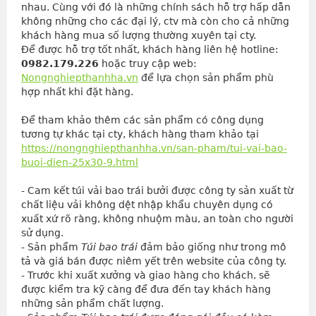
nhau. Cùng với đó là những chính sách hỗ trợ hấp dẫn 
không những cho các đại lý, ctv mà còn cho cả những 
khách hàng mua số lượng thường xuyên tại cty.
Để được hỗ trợ tốt nhất, khách hàng liên hệ hotline: 
0982.179.226
 hoặc truy cập web: 
Nongnghiepthanhha.vn
 để lựa chọn sản phẩm phù 
hợp nhất khi đặt hàng.
Để tham khảo thêm các sản phẩm có công dụng
tương tự khác tại cty, khách hàng tham khảo tại
https://nongnghiepthanhha.vn/san-pham/tui-vai-bao-
buoi-dien-25x30-9.html
- Cam kết túi vải bao trái bưởi được công ty sản xuất từ 
chất liệu vải không dệt nhập khẩu chuyên dụng có 
xuất xứ rõ ràng, không nhuộm màu, an toàn cho người 
sử dụng.
- Sản phẩm 
Túi bao trái
 đảm bảo giống như trong mô 
tả và giá bán được niêm yết trên website của công ty.
- Trước khi xuất xưởng và giao hàng cho khách, sẽ 
được kiểm tra kỹ càng để đưa đến tay khách hàng 
những sản phẩm chất lượng.