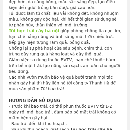
đẹp hơn, da căng bóng, màu sắc sáng đẹp, tạo điều 
kiện để người trồng bán được giá cao hơn.
Túi được làm từ chất liệu vải không dệt, không nhuộm 
màu, không gây độc hại, khi hết thời gian sử dụng sẽ 
tự phân hủy, thân thiện với môi trường.
Túi bọc trái cây hà nội
 giúp phòng chống tia cực tím, 
hạn chế nắng nóng và ánh sáng mặt trời chiếu trực 
tiếp gây hiện tượng rám quả, bỏng quả.
Chống lại sự phá hoại của sâu bệnh, chim thú, côn 
trùng gây rụng quả hàng loạt và gây thối quả.
Giảm việc sử dụng thuốc BVTV,  hạn chế thuốc bám 
trên bề mặt trái, tạo nông sản sạch, an toàn cho người 
tiêu dùng.
Các nhà vườn muốn bảo vệ quả bưởi tránh mọi tác 
nhân gây hại thì hãy liên hệ tới công ty Thanh Hà để 
mua sản phẩm 
Túi bao trái
.
HƯỚNG DẪN SỬ DỤNG
- Trước khi bao trái, có thể phun thuốc BVTV từ 1-2 
ngày rồi mới bao trái, đảm bảo bề mặt trái không có 
mầm bệnh gây hại.
- Bao trái đến khi thu hoạch.
- Sau khi thu hoạch, giặt sạch 
Túi bọc trái cây hà 