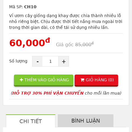
Mã SP:
CH10
Vỉ ươm cây giống dạng khay được chia thành nhiều lỗ
nhỏ riêng biệt. Chịu được thời tiết nắng mưa ngoài trời
trong thời gian dài, có thể tái sử dụng nhiều lần.
đ
60,000
đ
Giá gốc
85,000
-
+
Số lượng
THÊM VÀO GIỎ HÀNG
GIỎ HÀNG (
0
)
(
HỖ TRỢ 30% PHÍ VẬN CHUYỂN
cho mỗi lần mua)
BÌNH LUẬN
CHI TIẾT