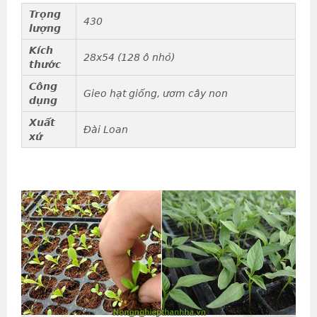
Trọng
430
lượng
Kích
28x54 (128 ô nhỏ)
thước
Công
Gieo hạt giống, ươm cây non
dụng
Xuất
Đài Loan
xứ