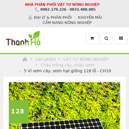
NHÀ PHÂN PHỐI VẬT TƯ NÔNG NGHIỆP
0982.179.226
-
0833.488.885
ĐẠI LÝ & PHÂN PHỐI
KHUYẾN MÃI
CẨM NANG NÔNG NGHIỆP
Toggle
Toggl
search
navig
Homepage
Sản phẩm
VẬT TƯ NÔNG NGHIỆP
Chậu trồng cây, chậu ươm
5 Vỉ ươm cây, ươm hạt giống 128 lỗ - CH10