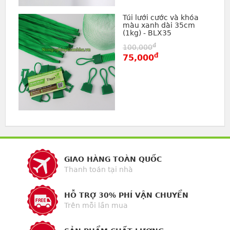
Túi lưới cước và khóa
màu xanh dài 35cm
(1kg) - BLX35
đ
100,000
đ
75,000
GIAO HÀNG TOÀN QUỐC
Thanh toán tại nhà
HỖ TRỢ 30% PHÍ VẬN CHUYỂN
Trên mỗi lần mua