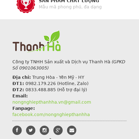
SẢN PHẨM CHẤT LƯỢNG
Mẫu mã phong phú, đa dạng
Công ty TNHH Sản xuất và Dịch vụ Thanh Hà
(GPKD
Số 0901063005)
Địa chỉ:
Trung Hòa - Yên Mỹ - HY
ĐT1:
0982.179.226
(Hotline, Zalo)
ĐT2:
0833.488.885 (Hỗ trợ đại lý)
Email:
nongnghiepthanhha.vn@gmail.com
Fanpage:
facebook.com/nongnghiepthanhha