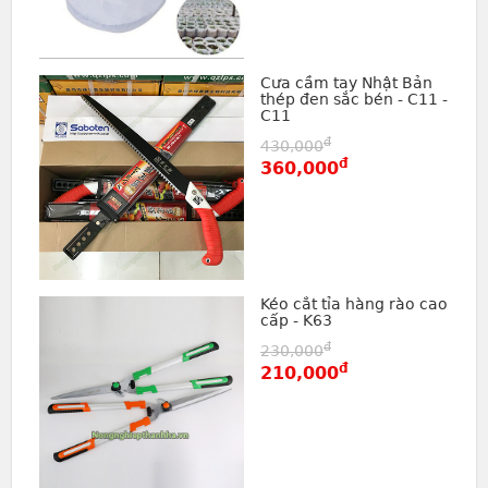
Cưa cầm tay Nhật Bản
thép đen sắc bén - C11 -
C11
đ
430,000
đ
360,000
Kéo cắt tỉa hàng rào cao
cấp - K63
đ
230,000
đ
210,000