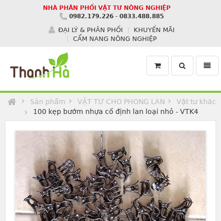
NHÀ PHÂN PHỐI VẬT TƯ NÔNG NGHIỆP
0982.179.226
-
0833.488.885
ĐẠI LÝ & PHÂN PHỐI
KHUYẾN MÃI
CẨM NANG NÔNG NGHIỆP
Toggle
Toggl
search
navig
Homepage
Sản phẩm
VẬT TƯ CHO PHONG LAN
Vật tư khác
100 kẹp bướm nhựa cố định lan loại nhỏ - VTK4