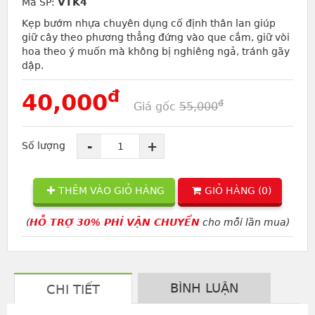
Mã SP:
VTK4
Kẹp bướm nhựa chuyên dụng cố định thân lan giúp
giữ cây theo phương thẳng đứng vào que cắm, giữ vòi
hoa theo ý muốn mà không bị nghiêng ngả, tránh gãy
dập.
đ
40,000
đ
Giá gốc
55,000
-
+
Số lượng
THÊM VÀO GIỎ HÀNG
GIỎ HÀNG (
0
)
(
HỖ TRỢ 30% PHÍ VẬN CHUYỂN
cho mỗi lần mua)
BÌNH LUẬN
CHI TIẾT