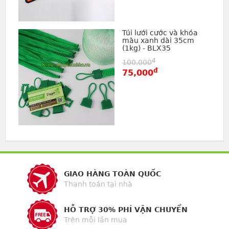
Túi lưới cước và khóa
màu xanh dài 35cm
(1kg) - BLX35
đ
100,000
đ
75,000
GIAO HÀNG TOÀN QUỐC
Thanh toán tại nhà
HỖ TRỢ 30% PHÍ VẬN CHUYỂN
Trên mỗi lần mua