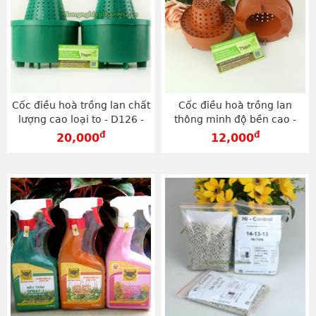
Cốc điều hoà trồng lan chất
Cốc điều hoà trồng lan
lượng cao loại to - D126 -
thông minh độ bền cao -
D126
D127
đ
đ
20,000
12,000