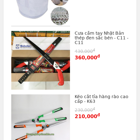
Cưa cầm tay Nhật Bản
thép đen sắc bén - C11 -
C11
đ
430,000
đ
360,000
Kéo cắt tỉa hàng rào cao
cấp - K63
đ
230,000
đ
210,000