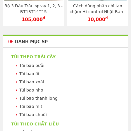
Bộ 3 Đầu Trâu spray 1, 2, 3 -
Cách dùng phân chì tan
BT13T14T15
chậm Hi-control Nhật Bản -
T194
đ
đ
105,000
30,000
DANH MỤC SP
TÚI THEO TRÁI CÂY
Túi bao bưởi
Túi bao ổi
Túi bao xoài
Túi bao nho
Túi bao thanh long
Túi bao mít
Túi bao chuối
TÚI THEO CHẤT LIỆU