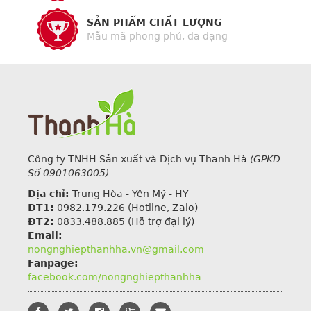
SẢN PHẨM CHẤT LƯỢNG
Mẫu mã phong phú, đa dạng
Công ty TNHH Sản xuất và Dịch vụ Thanh Hà
(GPKD
Số 0901063005)
Địa chỉ:
Trung Hòa - Yên Mỹ - HY
ĐT1:
0982.179.226
(Hotline, Zalo)
ĐT2:
0833.488.885 (Hỗ trợ đại lý)
Email:
nongnghiepthanhha.vn@gmail.com
Fanpage:
facebook.com/nongnghiepthanhha