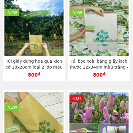
NEW
NEW
Túi giấy đựng hoa quả kích
Túi bọc xoài bằng giấy kích
cỡ 18x28cm loại 2 lớp màu
thước 22x34cm màu trắng -
vàng - TG1828V
TG2234T
đ
đ
800
800
HOT
NEW