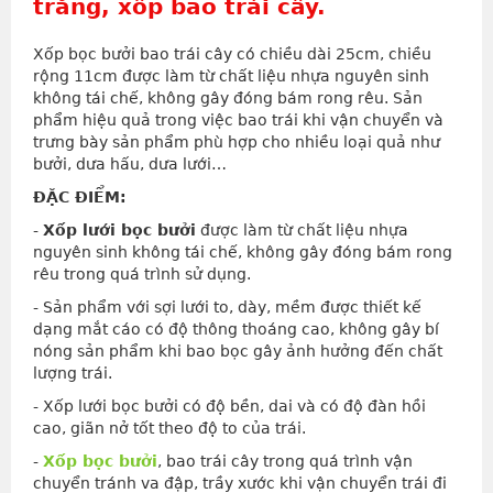
trắng, xốp bao trái cây.
Xốp bọc bưởi bao trái cây có chiều dài 25cm, chiều
rộng 11cm được làm từ chất liệu nhựa nguyên sinh
không tái chế, không gây đóng bám rong rêu. Sản
phẩm hiệu quả trong việc bao trái khi vận chuyển và
trưng bày sản phẩm phù hợp cho nhiều loại quả như
bưởi, dưa hấu, dưa lưới…
ĐẶC ĐIỂM:
-
Xốp lưới bọc bưởi
được làm từ chất liệu nhựa
nguyên sinh không tái chế, không gây đóng bám rong
rêu trong quá trình sử dụng.
- Sản phẩm với sợi lưới to, dày, mềm được thiết kế
dạng mắt cáo có độ thông thoáng cao, không gây bí
nóng sản phẩm khi bao bọc gây ảnh hưởng đến chất
lượng trái.
- Xốp lưới bọc bưởi có độ bền, dai và có độ đàn hồi
cao, giãn nở tốt theo độ to của trái.
-
Xốp bọc bưởi
, bao trái cây trong quá trình vận
chuyển tránh va đập, trầy xước khi vận chuyển trái đi