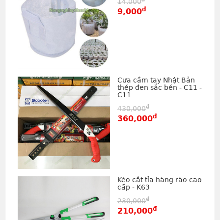
14,000
đ
9,000
Cưa cầm tay Nhật Bản
thép đen sắc bén - C11 -
C11
đ
430,000
đ
360,000
Kéo cắt tỉa hàng rào cao
cấp - K63
đ
230,000
đ
210,000