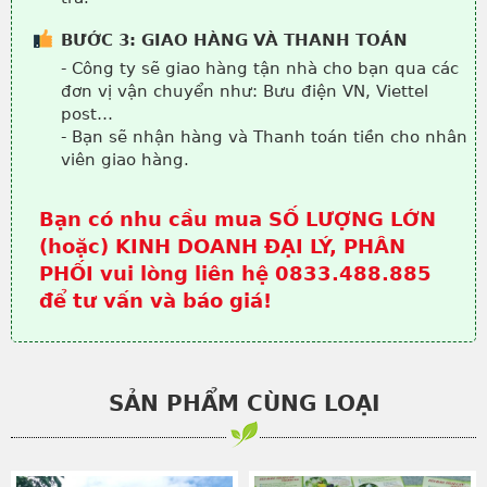
BƯỚC 3: GIAO HÀNG VÀ THANH TOÁN
- Công ty sẽ giao hàng tận nhà cho bạn qua các
đơn vị vận chuyển như: Bưu điện VN, Viettel
post…
- Bạn sẽ nhận hàng và Thanh toán tiền cho nhân
viên giao hàng.
Bạn có nhu cầu mua SỐ LƯỢNG LỚN
(hoặc) KINH DOANH ĐẠI LÝ, PHÂN
PHỐI vui lòng liên hệ 0833.488.885
để tư vấn và báo giá!
SẢN PHẨM CÙNG LOẠI