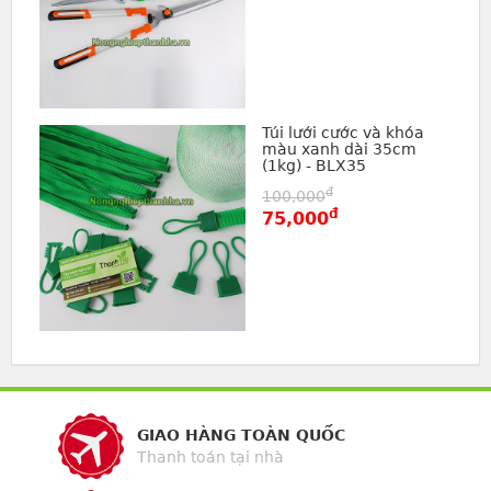
Túi lưới cước và khóa
màu xanh dài 35cm
(1kg) - BLX35
đ
100,000
đ
75,000
GIAO HÀNG TOÀN QUỐC
Thanh toán tại nhà