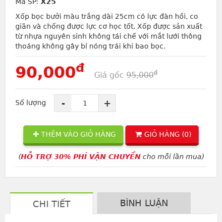
Mã SP:
X25
Xốp bọc bưởi màu trắng dài 25cm có lực đàn hồi, co
giãn và chống được lực cơ học tốt. Xốp được sản xuất
từ nhựa nguyên sinh không tái chế với mắt lưới thông
thoáng không gây bí nóng trái khi bao bọc.
đ
90,000
đ
Giá gốc
95,000
-
+
Số lượng
THÊM VÀO GIỎ HÀNG
GIỎ HÀNG (
0
)
(
HỖ TRỢ 30% PHÍ VẬN CHUYỂN
cho mỗi lần mua)
BÌNH LUẬN
CHI TIẾT