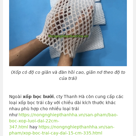
(Xốp có độ co giãn và đàn hồi cao, giãn nở theo độ to
của trái)
Ngoài
xốp bọc bưởi
, cty Thanh Hà còn cung cấp các
loại xốp bọc trái cây với chiều dài kích thước khác
nhau phù hợp cho nhiều loại trái
như
https://nongnghiepthanhha.vn/san-pham/bao-
boc-xop-luoi-dai-22cm-
347.html
hay
https://nongnghiepthanhha.vn/san-
pham/xop-boc-trai-cay-dai-15-cm-335.html