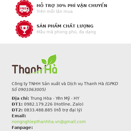
HỖ TRỢ 30% PHÍ VẬN CHUYỂN
Trên mỗi lần mua
SẢN PHẨM CHẤT LƯỢNG
Mẫu mã phong phú, đa dạng
Công ty TNHH Sản xuất và Dịch vụ Thanh Hà
(GPKD
Số 0901063005)
Địa chỉ:
Trung Hòa - Yên Mỹ - HY
ĐT1:
0982.179.226
(Hotline, Zalo)
ĐT2:
0833.488.885 (Hỗ trợ đại lý)
Email:
nongnghiepthanhha.vn@gmail.com
Fanpage: