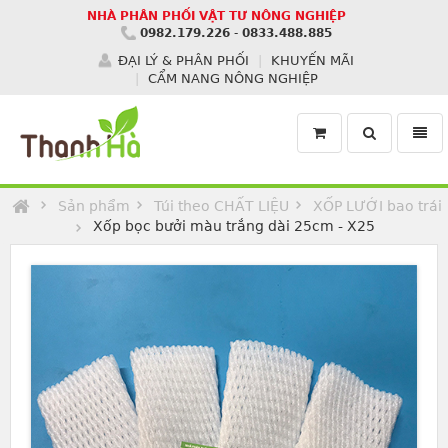
NHÀ PHÂN PHỐI VẬT TƯ NÔNG NGHIỆP
0982.179.226
-
0833.488.885
ĐẠI LÝ & PHÂN PHỐI
KHUYẾN MÃI
CẨM NANG NÔNG NGHIỆP
Toggle
Toggl
search
navig
Homepage
Sản phẩm
Túi theo CHẤT LIỆU
XỐP LƯỚI bao trái
Xốp bọc bưởi màu trắng dài 25cm - X25