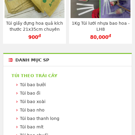
Túi giấy đựng hoa quả kích
1Kg Túi lưới nhựa bao hoa -
thước 21x35cm chuyên
LH8
dụng - TG2135V
đ
đ
900
80,000
DANH MỤC SP
TÚI THEO TRÁI CÂY
Túi bao bưởi
Túi bao ổi
Túi bao xoài
Túi bao nho
Túi bao thanh long
Túi bao mít