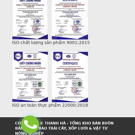
ISO chất lượng sản phẩm 9001:2015
ISO an toàn thực phẩm 22000:2018
COPYRIGHT © THANH HÀ - TỔNG KHO BÁN BUÔN
BÁN LẺ TÚI BAO TRÁI CÂY, XỐP LƯỚI & VẬT TƯ
NÔNG NGHIỆP