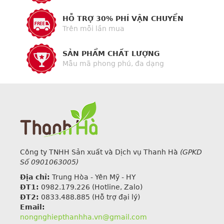
HỖ TRỢ 30% PHÍ VẬN CHUYỂN
Trên mỗi lần mua
SẢN PHẨM CHẤT LƯỢNG
Mẫu mã phong phú, đa dạng
Công ty TNHH Sản xuất và Dịch vụ Thanh Hà
(GPKD
Số 0901063005)
Địa chỉ:
Trung Hòa - Yên Mỹ - HY
ĐT1:
0982.179.226
(Hotline, Zalo)
ĐT2:
0833.488.885 (Hỗ trợ đại lý)
Email:
nongnghiepthanhha.vn@gmail.com