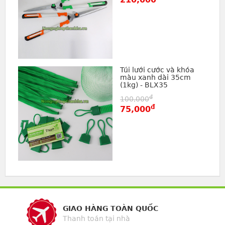
Túi lưới cước và khóa
màu xanh dài 35cm
(1kg) - BLX35
đ
100,000
đ
75,000
GIAO HÀNG TOÀN QUỐC
Thanh toán tại nhà