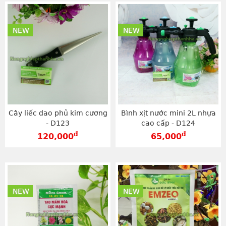
NEW
NEW
Cây liếc dao phủ kim cương
Bình xịt nước mini 2L nhựa
- D123
cao cấp - D124
đ
đ
120,000
65,000
NEW
NEW