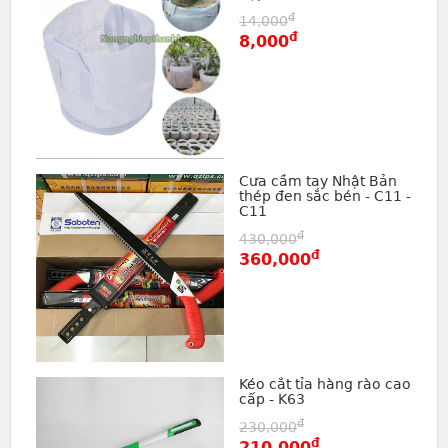
đ
14,000
đ
8,000
Cưa cầm tay Nhật Bản
thép đen sắc bén - C11 -
C11
đ
430,000
đ
360,000
Kéo cắt tỉa hàng rào cao
cấp - K63
đ
230,000
đ
210,000