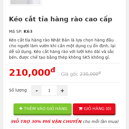
Kéo cắt tỉa hàng rào cao cấp
Mã SP:
K63
Kéo cắt tỉa hàng rào Nhật Bản là lựa chọn hàng đầu
cho người làm vườn khi cần một dụng cụ ổn định, lại
dễ sử dụng. Kéo cắt hàng rào với lưỡi kéo dài và sắc
bén, được chế tạo bằng thép không SK5 không gỉ.
đ
210,000
đ
Giá gốc
230,000
-
+
Số lượng
THÊM VÀO GIỎ HÀNG
GIỎ HÀNG (
0
)
(
HỖ TRỢ 30% PHÍ VẬN CHUYỂN
cho mỗi lần mua)