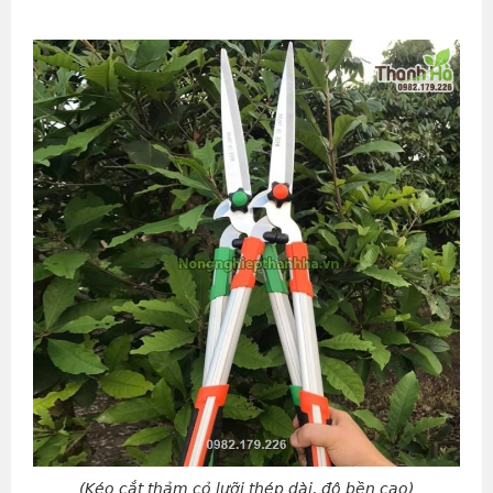
(Kéo cắt thảm cỏ lưỡi thép dài, độ bền cao)