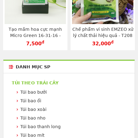
Tạo mầm hoa cực mạnh
Chế phẩm vi sinh EMZEO xử
Micro Green 16-31-16 -
lý chất thải hiệu quả - T208
T209
đ
đ
7,500
32,000
DANH MỤC SP
TÚI THEO TRÁI CÂY
Túi bao bưởi
Túi bao ổi
Túi bao xoài
Túi bao nho
Túi bao thanh long
Túi bao mít