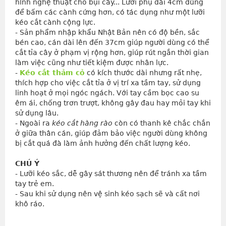
hình nghệ thuật cho bụi cây... Lưỡi phụ dài 4cm dùng 
để bấm các cành cứng hơn, có tác dụng như một lưỡi 
kéo cắt cành cộng lực.
- Sản phẩm nhập khẩu Nhật Bản nên có độ bền, sắc 
bén cao, cán dài lên đến 37cm giúp người dùng có thể 
cắt tỉa cây ở phạm vị rộng hơn, giúp rút ngắn thời gian 
làm việc cũng như tiết kiệm được nhân lực.
- 
Kéo cắt thảm cỏ
 có kích thước dài nhưng rất nhẹ, 
thích hợp cho việc cắt tỉa ở vị trí xa tầm tay, sử dụng 
linh hoạt ở mọi ngóc ngách. Với tay cầm bọc cao su 
êm ái, chống trơn trượt, không gây đau hay mỏi tay khi 
sử dụng lâu.
- Ngoài ra 
kéo cắt hàng rào
 còn có thanh kê chắc chắn 
ở giữa thân cán, giúp đảm bảo việc người dùng không 
bị cắt quá đà làm ảnh hưởng đến chất lượng kéo.
CHÚ Ý
- Lưỡi kéo sắc, dễ gây sát thương nên để tránh xa tầm 
tay trẻ em.
- Sau khi sử dụng nên vệ sinh kéo sạch sẽ và cất nơi 
khô ráo.