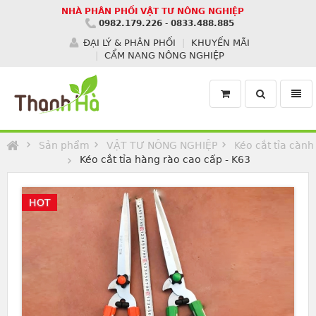
NHÀ PHÂN PHỐI VẬT TƯ NÔNG NGHIỆP
0982.179.226
-
0833.488.885
ĐẠI LÝ & PHÂN PHỐI
KHUYẾN MÃI
CẨM NANG NÔNG NGHIỆP
Toggle
Toggl
search
navig
Homepage
Sản phẩm
VẬT TƯ NÔNG NGHIỆP
Kéo cắt tỉa cành
Kéo cắt tỉa hàng rào cao cấp - K63
HOT