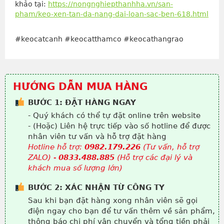
khảo tại:
https://nongnghiepthanhha.vn/san-
pham/keo-xen-tan-da-nang-dai-loan-sac-ben-618.html
#keocatcanh #keocatthamco #keocathangrao
HƯỚNG DẪN MUA HÀNG
BƯỚC 1: ĐẶT HÀNG NGAY
- Quý khách có thể tự đặt online trên website
- (Hoặc) Liên hệ trực tiếp vào số hotline để được
nhân viên tư vấn và hỗ trợ đặt hàng
Hotline hỗ trợ:
0982.179.226
(Tư vấn, hỗ trợ
ZALO) -
0833.488.885
(Hỗ trợ các đại lý và
khách mua số lượng lớn)
BƯỚC 2: XÁC NHẬN TỪ CÔNG TY
Sau khi bạn đặt hàng xong nhân viên sẽ gọi
điện ngay cho bạn để tư vấn thêm về sản phẩm,
thông báo chi phí vận chuyển và tổng tiền phải