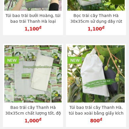
Túi bao trái bưởi Hoàng, túi
Bọc trái cây Thanh Hà
bao trái Thanh Hà loại
30x35cm sử dụng dây rút
30x35cm - TV3035
chất lượng cao - TV3035
đ
đ
1,100
1,100
NEW
NEW
Bao trái cây Thanh Hà
Túi bao trái cây Thanh Hà,
30x35cm chất lượng tốt, độ
túi bao xoài bằng giấy kích
bền cao - TG3035T
cỡ 20x30cm - TG2030T
đ
đ
1,000
800