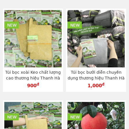
NEW
NEW
Túi bọc xoài Keo chất lượng
Túi bọc bưởi diễn chuyên
cao thương hiệu Thanh Hà
dụng thương hiệu Thanh Hà
kích cỡ 20x30cm - TG2030V
kích thước 25x30cm -
đ
đ
900
1,000
TV2530
NEW
NEW