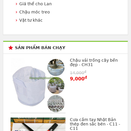
Giá thể cho Lan
Chậu móc treo
Vật tư khác
SẢN PHẨM BÁN CHẠY
Chậu vải trồng cây bền
đẹp - CH31
đ
14,000
đ
9,000
Cưa cầm tay Nhật Bản
thép đen sắc bén - C11 -
C11