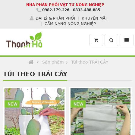
NHÀ PHÂN PHỐI VẬT TƯ NÔNG NGHIỆP
0982.179.226
-
0833.488.885
ĐẠI LÝ & PHÂN PHỐI
KHUYẾN MÃI
CẨM NANG NÔNG NGHIỆP
Toggle
Toggl
search
navig
Homepage
Sản phẩm
Túi theo TRÁI CÂY
TÚI THEO TRÁI CÂY
NEW
NEW