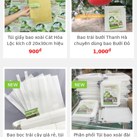
Túi giấy bao xoài Cát Hòa
Bao trái bưởi Thanh Hà
Lộc kích cỡ 20x30cm hiệu
chuyên dùng bao Bưởi Đỏ
Thanh Hà - TG2030V
loại 25x30cm - TV2530
đ
đ
900
1,000
NEW
NEW
Bao bọc trái cây giá rẻ, túi
Phân phối Túi bao xoài đài