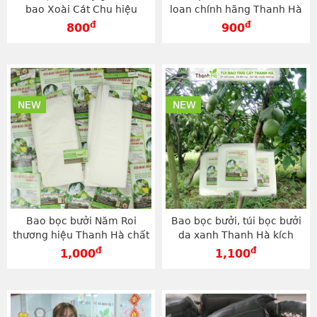
bao Xoài Cát Chu hiệu
loan chính hãng Thanh Hà
Thanh Hà kích cỡ 20x30cm
kích thước 20x27cm -
đ
đ
800
900
- TG2030T
TV2027
NEW
NEW
Bao bọc bưởi Năm Roi
Bao bọc bưởi, túi bọc bưởi
thương hiệu Thanh Hà chất
da xanh Thanh Hà kích
lượng cao loại 30x35cm -
thước 30x35 độ bền cao -
đ
đ
1,000
1,100
TG3035T
TV3035