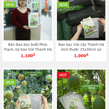
NEW
NEW
Bán Bao bọc bưởi Phúc
Bao bọc trái cây Thanh Hà
Trạch, túi bao trái Thanh Hà
kích thước 25x30cm sử
30x35cm giá cực rẻ -
dụng dây rút, chất lượng
đ
đ
1,100
1,000
TV3035
cao - TV2530
HOT
NEW