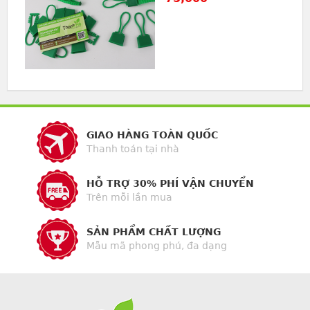
GIAO HÀNG TOÀN QUỐC
Thanh toán tại nhà
HỖ TRỢ 30% PHÍ VẬN CHUYỂN
Trên mỗi lần mua
SẢN PHẨM CHẤT LƯỢNG
Mẫu mã phong phú, đa dạng