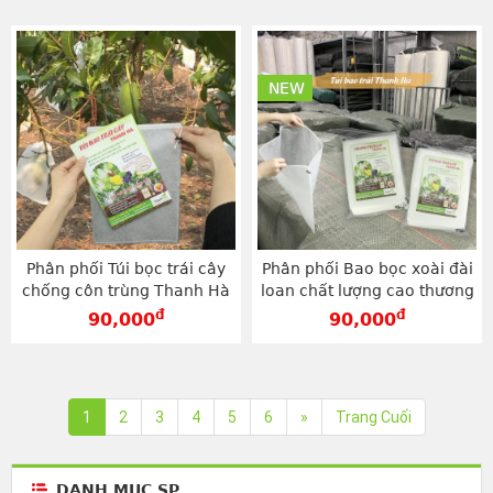
NEW
Phân phối Túi bọc trái cây
Phân phối Bao bọc xoài đài
chống côn trùng Thanh Hà
loan chất lượng cao thương
độ bền cao loại 20x27cm -
hiệu Thanh Hà loại
đ
đ
90,000
90,000
TV2027
20x27cm - TV2027
1
2
3
4
5
6
»
Trang Cuối
DANH MỤC SP