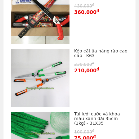
đ
430,000
đ
360,000
Kéo cắt tỉa hàng rào cao
cấp - K63
đ
230,000
đ
210,000
Túi lưới cước và khóa
màu xanh dài 35cm
(1kg) - BLX35
đ
100,000
đ
75,000