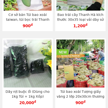
Cơ sở bán Túi bao xoài
Bao trái cây Thanh Hà kích
taiwan, túi bọc trái Thanh
thước 30x35 loại vải dày sử
Hà chính hãng kích thước
dụng dây kẽm - TV3035D
đ
đ
900
1,200
20x27cm - TV2027
NEW
Dây nịt buộc ổi (Dùng cho
Túi bao xoài Tượng giấy
1kg Túi + 1kg Xốp)
vàng 2 lớp 20x30cm thương
hiệu Thanh Hà - TG2030V
đ
đ
20,000
900