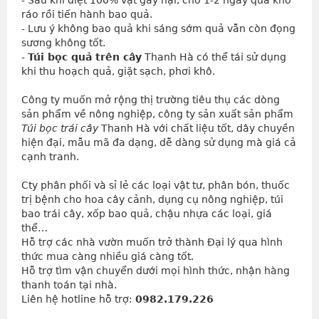
- Sau khi diệt 100% vật gây hại, chờ 1-2 ngày quả khô 
ráo rồi tiến hành bao quả.
- Lưu ý không bao quả khi sáng sớm quả vẫn còn đọng 
sương không tốt.
- 
Túi bọc quả trên cây
 Thanh Hà có thể tái sử dụng 
khi thu hoạch quả, giặt sạch, phơi khô.
Công ty muốn mở rộng thị trường tiêu thụ các dòng
sản phẩm về nông nghiệp, công ty sản xuất sản phẩm
Túi bọc trái cây
Thanh Hà với chất liệu tốt, dây chuyền
hiện đại, mẫu mã đa dạng, dễ dàng sử dụng mà giá cả
cạnh tranh.
Cty phân phối và sỉ lẻ các loại vật tư, phân bón, thuốc 
trị bệnh cho hoa cây cảnh, dụng cụ nông nghiệp, túi 
bao trái cây, xốp bao quả, chậu nhựa các loại, giá 
thể…
Hỗ trợ các nhà vườn muốn trở thành Đại lý qua hình 
thức mua càng nhiều giá càng tốt.
Hỗ trợ tìm vận chuyển dưới mọi hình thức, nhận hàng 
thanh toán tại nhà.
Liên hệ hotline hỗ trợ: 
0982.179.226