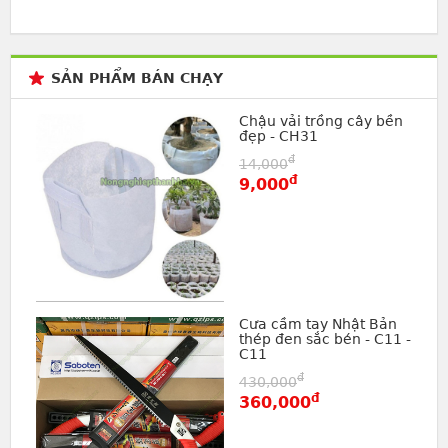
SẢN PHẨM BÁN CHẠY
Chậu vải trồng cây bền
đẹp - CH31
đ
14,000
đ
9,000
Cưa cầm tay Nhật Bản
thép đen sắc bén - C11 -
C11
đ
430,000
đ
360,000