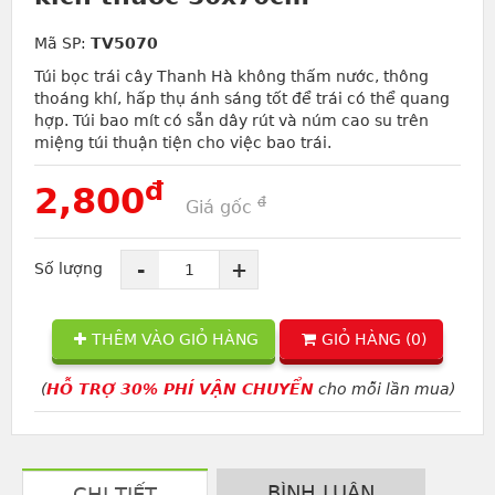
Mã SP:
TV5070
Túi bọc trái cây Thanh Hà không thấm nước, thông
thoáng khí, hấp thụ ánh sáng tốt để trái có thể quang
hợp. Túi bao mít có sẵn dây rút và núm cao su trên
miệng túi thuận tiện cho việc bao trái.
đ
2,800
đ
Giá gốc
-
+
Số lượng
THÊM VÀO GIỎ HÀNG
GIỎ HÀNG (
0
)
(
HỖ TRỢ 30% PHÍ VẬN CHUYỂN
cho mỗi lần mua)
BÌNH LUẬN
CHI TIẾT