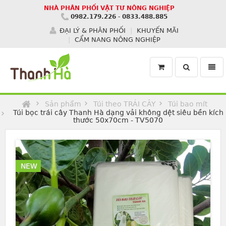
NHÀ PHÂN PHỐI VẬT TƯ NÔNG NGHIỆP
0982.179.226
-
0833.488.885
ĐẠI LÝ & PHÂN PHỐI
KHUYẾN MÃI
CẨM NANG NÔNG NGHIỆP
Toggle
Toggl
search
navig
Homepage
Sản phẩm
Túi theo TRÁI CÂY
Túi bao mít
Túi bọc trái cây Thanh Hà dạng vải không dệt siêu bền kích
thước 50x70cm - TV5070
NEW