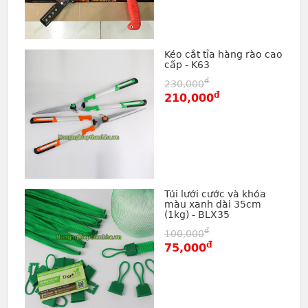
Kéo cắt tỉa hàng rào cao
cấp - K63
đ
230,000
đ
210,000
Túi lưới cước và khóa
màu xanh dài 35cm
(1kg) - BLX35
đ
100,000
đ
75,000