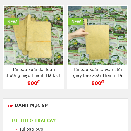
NEW
NEW
Túi bao xoài đài loan
Túi bao xoài taiwan , túi
thương hiệu Thanh Hà kích
giấy bao xoài Thanh Hà
thước 20x30cm - TG2030V
chuyên dụng kích cỡ
đ
đ
900
900
20x30cm - TG2030V
DANH MỤC SP
TÚI THEO TRÁI CÂY
Túi bao bưởi