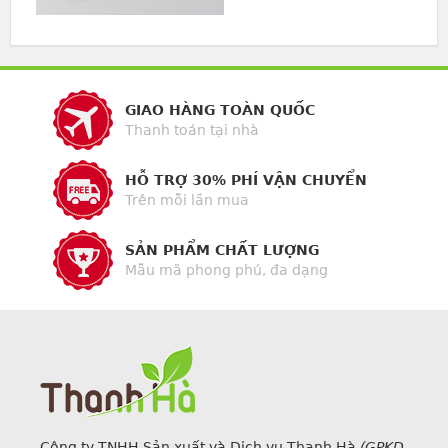
GIAO HÀNG TOÀN QUỐC
Thanh toán tại nhà
HỖ TRỢ 30% PHÍ VẬN CHUYỂN
Trên mỗi lần mua
SẢN PHẨM CHẤT LƯỢNG
Mẫu mã phong phú, đa dạng
Công ty TNHH Sản xuất và Dịch vụ Thanh Hà
(GPKD