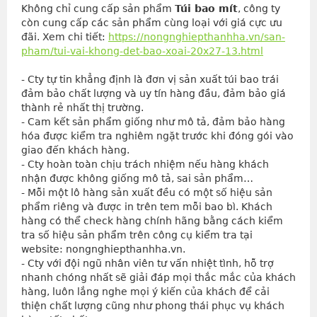
Không chỉ cung cấp sản phẩm
Túi bao mít
, công ty
còn cung cấp các sản phẩm cùng loại với giá cực ưu
đãi. Xem chi tiết:
https://nongnghiepthanhha.vn/san-
pham/tui-vai-khong-det-bao-xoai-20x27-13.html
- Cty tự tin khẳng định là đơn vị sản xuất túi bao trái 
đảm bảo chất lượng và uy tín hàng đầu, đảm bảo giá 
thành rẻ nhất thị trường.
- Cam kết sản phẩm giống như mô tả, đảm bảo hàng 
hóa được kiểm tra nghiêm ngặt trước khi đóng gói vào 
giao đến khách hàng.
- Cty hoàn toàn chịu trách nhiệm nếu hàng khách 
nhận được không giống mô tả, sai sản phẩm…
- Mỗi một lô hàng sản xuất đều có một số hiệu sản 
phẩm riêng và được in trên tem mỗi bao bì. Khách 
hàng có thể check hàng chính hãng bằng cách kiểm 
tra số hiệu sản phẩm trên công cụ kiểm tra tại 
website: nongnghiepthanhha.vn.
- Cty với đội ngũ nhân viên tư vấn nhiệt tình, hỗ trợ 
nhanh chóng nhất sẽ giải đáp mọi thắc mắc của khách 
hàng, luôn lắng nghe mọi ý kiến của khách để cải 
thiện chất lượng cũng như phong thái phục vụ khách 