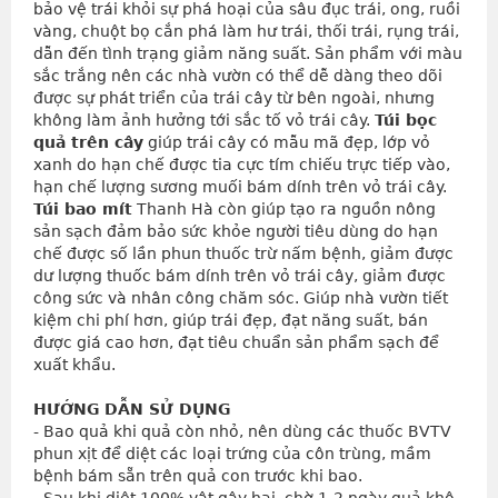
bảo vệ trái khỏi sự phá hoại của sâu đục trái, ong, ruồi 
vàng, chuột bọ cắn phá làm hư trái, thối trái, rụng trái, 
dẫn đến tình trạng giảm năng suất. Sản phẩm với màu 
sắc trắng nên các nhà vườn có thể dễ dàng theo dõi 
được sự phát triển của trái cây từ bên ngoài, nhưng 
không làm ảnh hưởng tới sắc tố vỏ trái cây. 
Túi bọc 
quả trên cây
 giúp trái cây có mẫu mã đẹp, lớp vỏ 
xanh do hạn chế được tia cực tím chiếu trực tiếp vào, 
hạn chế lượng sương muối bám dính trên vỏ trái cây.
Túi bao mít
 Thanh Hà còn giúp tạo ra nguồn nông 
sản sạch đảm bảo sức khỏe người tiêu dùng do hạn 
chế được số lần phun thuốc trừ nấm bệnh, giảm được 
dư lượng thuốc bám dính trên vỏ trái cây, giảm được 
công sức và nhân công chăm sóc. Giúp nhà vườn tiết 
kiệm chi phí hơn, giúp trái đẹp, đạt năng suất, bán 
được giá cao hơn, đạt tiêu chuẩn sản phẩm sạch để 
xuất khẩu.
HƯỚNG DẪN SỬ DỤNG
- Bao quả khi quả còn nhỏ, nên dùng các thuốc BVTV 
phun xịt để diệt các loại trứng của côn trùng, mầm 
bệnh bám sẵn trên quả con trước khi bao.