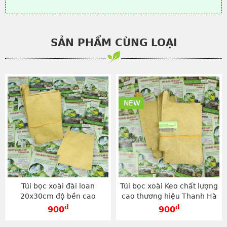
SẢN PHẨM CÙNG LOẠI
NEW
Túi bọc xoài đài loan
Túi bọc xoài Keo chất lượng
20x30cm độ bền cao
cao thương hiệu Thanh Hà
thương hiệu Thanh Hà -
kích cỡ 20x30cm - TG2030V
đ
đ
900
900
TG2030V