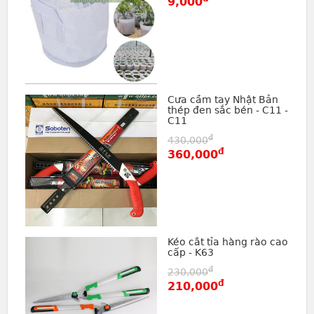
9,000
Cưa cầm tay Nhật Bản
thép đen sắc bén - C11 -
C11
đ
430,000
đ
360,000
Kéo cắt tỉa hàng rào cao
cấp - K63
đ
230,000
đ
210,000