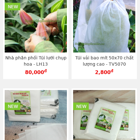
NEW
Nhà phân phối Túi lưới chụp
Túi vải bao mít 50x70 chất
hoa - LH13
lượng cao - TV5070
đ
đ
80,000
2,800
NEW
NEW