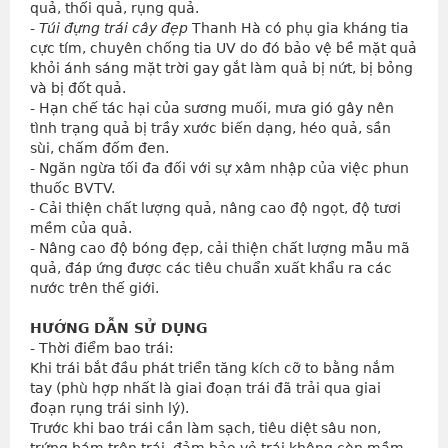
quả, thối quả, rụng quả.
- 
Túi đựng trái cây đẹp
 Thanh Hà có phụ gia kháng tia 
cực tím, chuyên chống tia UV do đó bảo vệ bề mặt quả 
khỏi ánh sáng mặt trời gay gắt làm quả bị nứt, bị bỏng 
và bị đốt quả.
- Hạn chế tác hại của sương muối, mưa gió gây nên 
tình trạng quả bị trầy xước biến dạng, héo quả, sần 
sùi, chấm đốm đen.
- Ngăn ngừa tối đa đối với sự xâm nhập của việc phun 
thuốc BVTV.
- Cải thiện chất lượng quả, nâng cao độ ngọt, độ tươi 
mềm của quả.
- Nâng cao độ bóng đẹp, cải thiện chất lượng mẫu mã 
quả, đáp ứng được các tiêu chuẩn xuất khẩu ra các 
nước trên thế giới.
HƯỚNG DẪN SỬ DỤNG
- Thời điểm bao trái:
Khi trái bắt đầu phát triển tăng kích cỡ to bằng nắm 
tay (phù hợp nhất là giai đoạn trái đã trải qua giai 
đoạn rụng trái sinh lý).
Trước khi bao trái cần làm sạch, tiêu diệt sâu non, 