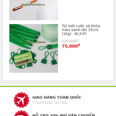
Túi lưới cước và khóa
màu xanh dài 35cm
(1kg) - BLX35
đ
100,000
đ
75,000
GIAO HÀNG TOÀN QUỐC
Thanh toán tại nhà
HỖ TRỢ 30% PHÍ VẬN CHUYỂN