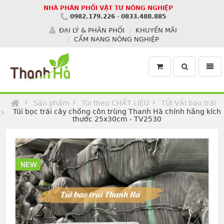
NHÀ PHÂN PHỐI VẬT TƯ NÔNG NGHIỆP
0982.179.226
-
0833.488.885
ĐẠI LÝ & PHÂN PHỐI
KHUYẾN MÃI
CẨM NANG NÔNG NGHIỆP
Toggle
Toggl
search
navig
Homepage
Sản phẩm
Túi theo CHẤT LIỆU
TÚI VẢI bao trái
Túi bọc trái cây chống côn trùng Thanh Hà chính hãng kích
thước 25x30cm - TV2530
NEW