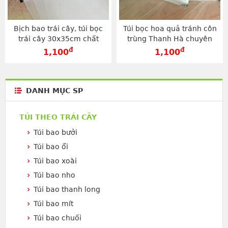
Bịch bao trái cây, túi bọc
Túi bọc hoa quả tránh côn
trái cây 30x35cm chất
trùng Thanh Hà chuyên
lượng cao thương hiệu
dụng, giá tốt loại 30x35cm -
đ
đ
1,100
1,100
Thanh Hà - TV3035
TV3035
DANH MỤC SP
TÚI THEO TRÁI CÂY
Túi bao bưởi
Túi bao ổi
Túi bao xoài
Túi bao nho
Túi bao thanh long
Túi bao mít
Túi bao chuối