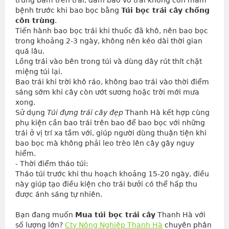
trứng bám trên trái, đảm bảo vỏ trái không còn mầm 
bệnh trước khi bao bọc bằng 
Túi bọc trái cây chống 
côn trùng
.
Tiến hành bao bọc trái khi thuốc đã khô, nên bao bọc 
trong khoảng 2-3 ngày, không nên kéo dài thời gian 
quá lâu.
Lồng trái vào bên trong túi và dùng dây rút thít chặt 
miệng túi lại.
Bao trái khi trời khô ráo, không bao trái vào thời điểm 
sáng sớm khi cây còn ướt sương hoặc trời mới mưa 
xong.
Sử dụng 
Túi đựng trái cây đẹp
 Thanh Hà kết hợp cùng 
phụ kiện cần bao trái trên bao để bao bọc với những 
trái ở vị trí xa tầm với, giúp người dùng thuận tiện khi 
bao bọc mà không phải leo trèo lên cây gây nguy 
hiểm.
- Thời điểm tháo túi:
Tháo túi trước khi thu hoạch khoảng 15-20 ngày, điều 
này giúp tạo điều kiện cho trái bưởi có thể hấp thu 
được ánh sáng tự nhiên.
Bạn đang muốn
Mua túi bọc trái cây
Thanh Hà với
số lượng lớn?
Cty Nông Nghiệp Thanh Hà
chuyên phân