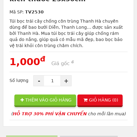
Mã SP:
TV2530
Túi bọc trái cây chống côn trùng Thanh Hà chuyên
dùng để bao bưởi Diễn, Thanh Long… được sản xuất
bởi Thanh Hà. Mua túi bọc trái cây giúp chống rám
quả do nắng, giúp quả có mẫu mã đẹp, bao bọc bảo
vệ trái khỏi côn trùng châm chích.
đ
1,000
đ
Giá gốc
-
+
Số lượng
THÊM VÀO GIỎ HÀNG
GIỎ HÀNG (
0
)
(
HỖ TRỢ 30% PHÍ VẬN CHUYỂN
cho mỗi lần mua)