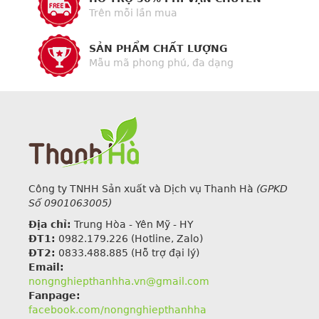
Trên mỗi lần mua
SẢN PHẨM CHẤT LƯỢNG
Mẫu mã phong phú, đa dạng
Công ty TNHH Sản xuất và Dịch vụ Thanh Hà
(GPKD
Số 0901063005)
Địa chỉ:
Trung Hòa - Yên Mỹ - HY
ĐT1:
0982.179.226
(Hotline, Zalo)
ĐT2:
0833.488.885 (Hỗ trợ đại lý)
Email:
nongnghiepthanhha.vn@gmail.com
Fanpage:
facebook.com/nongnghiepthanhha