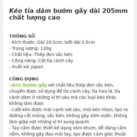
Kéo tỉa dăm
bướm gầy dài 205mm
chất lượng cao
THÔNG SỐ
- Kích thước: Dài 20.5cm, lưỡi dài 5.5cm
- Trọng lượng: 130g
- Chất liệu: Thép đen sắc bén
- Công năng: Cắt tỉa cành cây
- Xuất xứ: Japan
CÔNG DỤNG
- 
Kéo bướm gầy
 với chất liệu thép đen sắc bén, 
chuyên được sử dụng để tỉa cành cây, tỉa hoa lá, tỉa 
cành dăm ở những vị trí sâu mà các loại kéo khác 
không làm được
- Lưỡi kéo được mài cạnh vát sâu, mũi kéo nhọn, tạo ra 
đường cắt mỏng, sắc bén, không gây xờm xước, không 
làm giập nát những vị trí xung quanh
- Tay cầm được thiết kế dạng vòm khum, dễ dàng cầm 
nắm, không gây đau mỏi tay, tạo được cảm giác thoải 