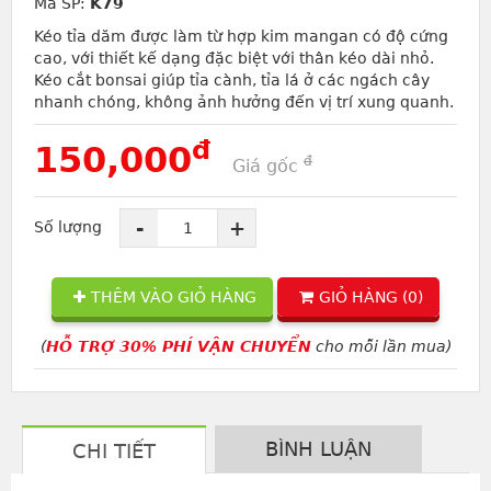
Mã SP:
K79
Kéo tỉa dăm được làm từ hợp kim mangan có độ cứng
cao, với thiết kế dạng đặc biệt với thân kéo dài nhỏ.
Kéo cắt bonsai giúp tỉa cành, tỉa lá ở các ngách cây
nhanh chóng, không ảnh hưởng đến vị trí xung quanh.
đ
150,000
đ
Giá gốc
-
+
Số lượng
THÊM VÀO GIỎ HÀNG
GIỎ HÀNG (
0
)
(
HỖ TRỢ 30% PHÍ VẬN CHUYỂN
cho mỗi lần mua)
BÌNH LUẬN
CHI TIẾT