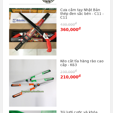
Cưa cầm tay Nhật Bản
thép đen sắc bén - C11 -
C11
đ
430,000
đ
360,000
Kéo cắt tỉa hàng rào cao
cấp - K63
đ
230,000
đ
210,000
Túi lưới cước và khóa