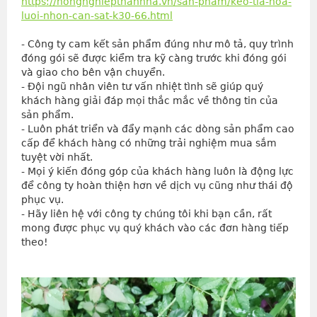
https://nongnghiepthanhha.vn/san-pham/keo-tia-hoa-
luoi-nhon-can-sat-k30-66.html
- Công ty cam kết sản phẩm đúng như mô tả, quy trình 
đóng gói sẽ được kiểm tra kỹ càng trước khi đóng gói 
và giao cho bên vận chuyển.
- Đội ngũ nhân viên tư vấn nhiệt tình sẽ giúp quý 
khách hàng giải đáp mọi thắc mắc về thông tin của 
sản phẩm.
- Luôn phát triển và đẩy mạnh các dòng sản phẩm cao 
cấp để khách hàng có những trải nghiệm mua sắm 
tuyệt vời nhất.
- Mọi ý kiến đóng góp của khách hàng luôn là động lực 
để công ty hoàn thiện hơn về dịch vụ cũng như thái độ 
phục vụ.
- Hãy liên hệ với công ty chúng tôi khi bạn cần, rất 
mong được phục vụ quý khách vào các đơn hàng tiếp 
theo!