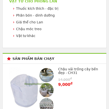
VẬT TƯ CHO PHONG LAN
Thuốc kích thích - đặc trị
Phân bón - dinh dưỡng
Giá thể cho Lan
Chậu móc treo
Vật tư khác
SẢN PHẨM BÁN CHẠY
Chậu vải trồng cây bền
đẹp - CH31
đ
14,000
đ
9,000