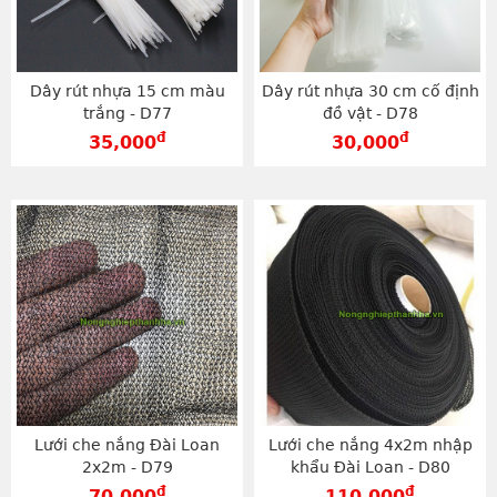
Dây rút nhựa 15 cm màu
Dây rút nhựa 30 cm cố định
trắng - D77
đồ vật - D78
đ
đ
35,000
30,000
Lưới che nắng Đài Loan
Lưới che nắng 4x2m nhập
2x2m - D79
khẩu Đài Loan - D80
đ
đ
70,000
110,000