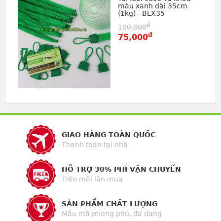
màu xanh dài 35cm
(1kg) - BLX35
đ
100,000
đ
75,000
GIAO HÀNG TOÀN QUỐC
Thanh toán tại nhà
HỖ TRỢ 30% PHÍ VẬN CHUYỂN
Trên mỗi lần mua
SẢN PHẨM CHẤT LƯỢNG
Mẫu mã phong phú, đa dạng