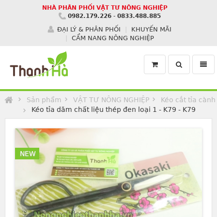
NHÀ PHÂN PHỐI VẬT TƯ NÔNG NGHIỆP
0982.179.226
-
0833.488.885
ĐẠI LÝ & PHÂN PHỐI
KHUYẾN MÃI
CẨM NANG NÔNG NGHIỆP
Toggle
Toggl
search
navig
Homepage
Sản phẩm
VẬT TƯ NÔNG NGHIỆP
Kéo cắt tỉa cành
Kéo tỉa dăm chất liệu thép đen loại 1 - K79 - K79
NEW