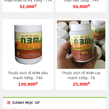
nhập khẩu từ Mỹ 100g - T74
màu nâu 100g - T49
đ
đ
52,000
50,000
Thuốc kích rễ N3M siêu
Thuốc kích rễ N3M cực
mạnh 500g - T40
mạnh 100g - T8
đ
đ
130,000
25,000
DANH MỤC SP