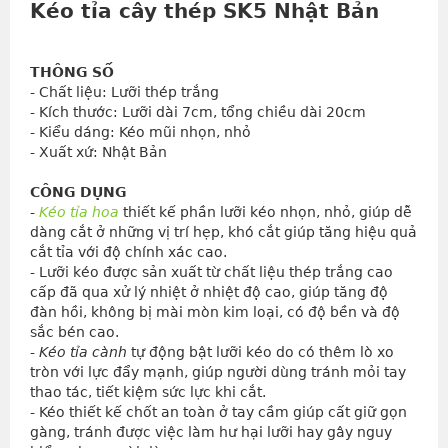
Kéo tỉa cây
thép SK5 Nhật Bản
THÔNG SỐ
- Chất liệu: Lưỡi thép trắng
- Kích thước: Lưỡi dài 7cm, tổng chiều dài 20cm
- Kiểu dáng: Kéo mũi nhọn, nhỏ
- Xuất xứ: Nhật Bản
CÔNG DỤNG
- 
Kéo tỉa hoa
 thiết kế phần lưỡi kéo nhọn, nhỏ, giúp dễ 
dàng cắt ở những vị trí hẹp, khó cắt giúp tăng hiệu quả 
cắt tỉa với độ chính xác cao.
- Lưỡi kéo được sản xuất từ chất liệu thép trắng cao 
cấp đã qua xử lý nhiệt ở nhiệt độ cao, giúp tăng độ 
đàn hồi, không bị mài mòn kim loại, có độ bền và độ 
sắc bén cao.
- 
Kéo tỉa cành
 tự động bật lưỡi kéo do có thêm lò xo 
tròn với lực đẩy mạnh, giúp người dùng tránh mỏi tay 
thao tác, tiết kiệm sức lực khi cắt.
- Kéo thiết kế chốt an toàn ở tay cầm giúp cất giữ gọn 
gàng, tránh được việc làm hư hại lưỡi hay gây nguy 