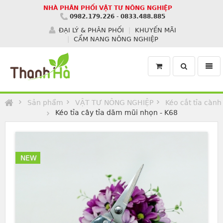
NHÀ PHÂN PHỐI VẬT TƯ NÔNG NGHIỆP
0982.179.226
-
0833.488.885
ĐẠI LÝ & PHÂN PHỐI
KHUYẾN MÃI
CẨM NANG NÔNG NGHIỆP
Toggle
Toggl
search
navig
Homepage
Sản phẩm
VẬT TƯ NÔNG NGHIỆP
Kéo cắt tỉa cành
Kéo tỉa cây tỉa dăm mũi nhọn - K68
NEW