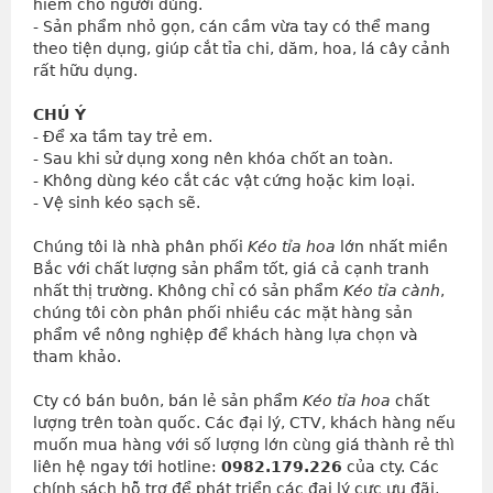
hiểm cho người dùng.
- Sản phẩm nhỏ gọn, cán cầm vừa tay có thể mang 
theo tiện dụng, giúp cắt tỉa chi, dăm, hoa, lá cây cảnh 
rất hữu dụng.
CHÚ Ý
- Để xa tầm tay trẻ em.
- Sau khi sử dụng xong nên khóa chốt an toàn.
- Không dùng kéo cắt các vật cứng hoặc kim loại.
- Vệ sinh kéo sạch sẽ.
Chúng tôi là nhà phân phối
Kéo tỉa hoa
lớn nhất miền
Bắc với chất lượng sản phẩm tốt, giá cả cạnh tranh
nhất thị trường. Không chỉ có sản phẩm
Kéo tỉa cành
,
chúng tôi còn phân phối nhiều các mặt hàng sản
phẩm về nông nghiệp để khách hàng lựa chọn và
tham khảo.
Cty có bán buôn, bán lẻ sản phẩm
Kéo tỉa hoa
chất
lượng trên toàn quốc. Các đại lý, CTV, khách hàng nếu
muốn mua hàng với số lượng lớn cùng giá thành rẻ thì
liên hệ ngay tới hotline:
0982.179.226
của cty. Các
chính sách hỗ trợ để phát triển các đại lý cực ưu đãi,