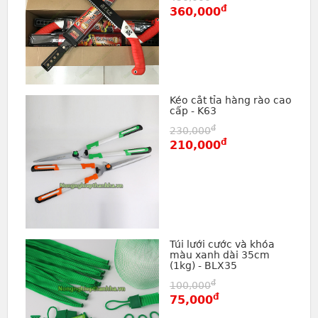
đ
360,000
Kéo cắt tỉa hàng rào cao
cấp - K63
đ
230,000
đ
210,000
Túi lưới cước và khóa
màu xanh dài 35cm
(1kg) - BLX35
đ
100,000
đ
75,000