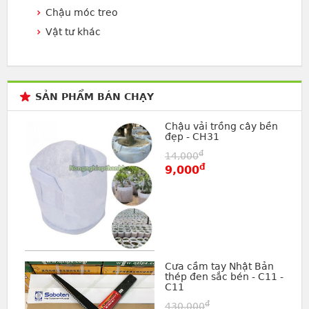
Chậu móc treo
Vật tư khác
SẢN PHẨM BÁN CHẠY
Chậu vải trồng cây bền
đẹp - CH31
đ
14,000
đ
9,000
Cưa cầm tay Nhật Bản
thép đen sắc bén - C11 -
C11
đ
430,000