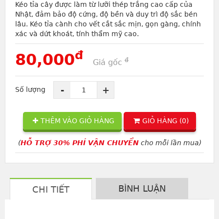
Kéo tỉa cây được làm từ lưỡi thép trắng cao cấp của
Nhật, đảm bảo độ cứng, độ bền và duy trì độ sắc bén
lâu. Kéo tỉa cành cho vết cắt sắc mịn, gọn gàng, chính
xác và dứt khoát, tính thẩm mỹ cao.
đ
80,000
đ
Giá gốc
-
+
Số lượng
THÊM VÀO GIỎ HÀNG
GIỎ HÀNG (
0
)
(
HỖ TRỢ 30% PHÍ VẬN CHUYỂN
cho mỗi lần mua)
BÌNH LUẬN
CHI TIẾT