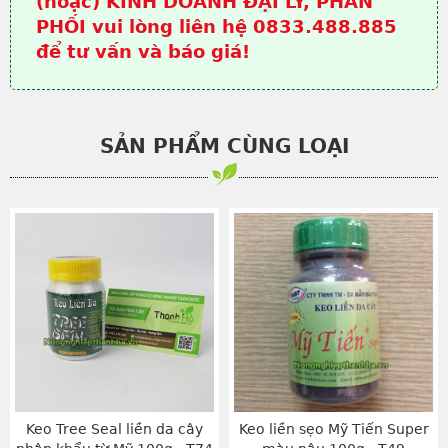
(hoặc) KINH DOANH ĐẠI LÝ, PHÂN
PHỐI vui lòng liên hệ 0833.488.885
để tư vấn và báo giá!
SẢN PHẨM CÙNG LOẠI
Keo Tree Seal liền da cây
Keo liền sẹo Mỹ Tiến Super