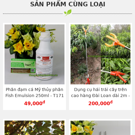
SẢN PHẨM CÙNG LOẠI
Phân đạm cá Mỹ thủy phân
Dụng cụ hái trái cây trên
Fish Emulsion 250ml - T171
cao hàng Đài Loan dài 2m -
D108
đ
đ
49,000
200,000