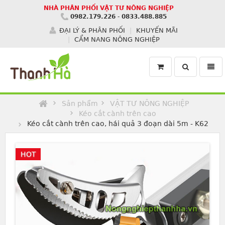
NHÀ PHÂN PHỐI VẬT TƯ NÔNG NGHIỆP
0982.179.226
-
0833.488.885
ĐẠI LÝ & PHÂN PHỐI
KHUYẾN MÃI
CẨM NANG NÔNG NGHIỆP
Toggle
Toggl
search
navig
Homepage
Sản phẩm
VẬT TƯ NÔNG NGHIỆP
Kéo cắt cành trên cao
Kéo cắt cành trên cao, hái quả 3 đoạn dài 5m - K62
HOT