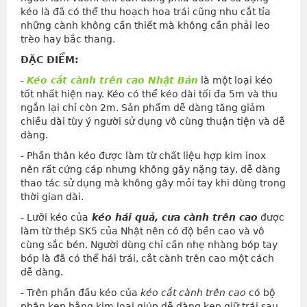
kéo là đã có thể thu hoạch hoa trái cũng nhu cắt tỉa
những cành không cần thiết mà không cần phải leo
trèo hay bắc thang.
ĐẶC ĐIỂM:
-
Kéo cắt cành trên cao Nhật Bản
là một loại kéo
tốt nhất hiện nay. Kéo có thể kéo dài tối đa 5m và thu
ngắn lại chỉ còn 2m. Sản phẩm dễ dàng tăng giảm
chiều dài tùy ý người sử dụng vô cùng thuận tiện và dễ
dàng.
- Phần thân kéo được làm từ chất liệu hợp kim inox
nên rất cứng cáp nhưng không gây nặng tay, dễ dàng
thao tác sử dụng mà không gây mỏi tay khi dùng trong
thời gian dài.
- Lưỡi kéo của
kéo hái quả, cưa cành trên cao
được
làm từ thép SK5 của Nhật nên có độ bền cao và vô
cùng sắc bén. Người dùng chỉ cần nhẹ nhàng bóp tay
bóp là đã có thể hái trái, cắt cành trên cao một cách
dễ dàng.
- Trên phần đầu kéo của
kéo cắt cành trên cao
có bộ
phận kẹp bằng kim loại giúp dễ dàng kẹp giữ trái sau