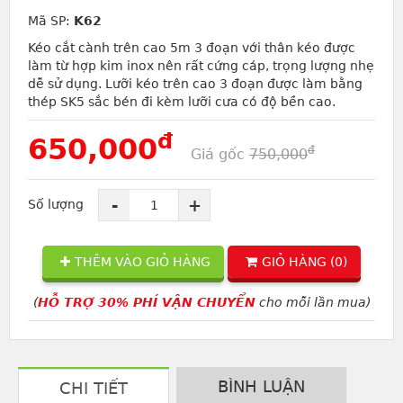
Mã SP:
K62
Kéo cắt cành trên cao 5m 3 đoạn với thân kéo được
làm từ hợp kim inox nên rất cứng cáp, trọng lượng nhẹ
dễ sử dụng. Lưỡi kéo trên cao 3 đoạn được làm bằng
thép SK5 sắc bén đi kèm lưỡi cưa có độ bền cao.
đ
650,000
đ
Giá gốc
750,000
-
+
Số lượng
THÊM VÀO GIỎ HÀNG
GIỎ HÀNG (
0
)
(
HỖ TRỢ 30% PHÍ VẬN CHUYỂN
cho mỗi lần mua)
BÌNH LUẬN
CHI TIẾT