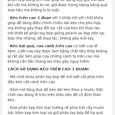
khi cắt mà không bị rơi, giữ được trọng lượng bằng quả
dưa hấu mà không lo bị tuột.
-
Kéo trên cao 3 đoạn
với 3 khớp nối với chốt khóa
giúp dễ dàng điều chỉnh chiều dài kéo cho phù hợp
mà không gây thay đổi lực cắt của kéo khi thao tác.
Với thiết kế phần tay bóp giống phanh xe đạp nên lực
bóp nhẹ nhàng, dễ thao tác, không gây mỏi tay.
-
Kéo hái quả, cưa cành trên cao
có lưỡi cưa đi
kèm. Lưỡi cưa này được làm bằng chất liệu thép không
gỉ rất sắc bén giúp cưa những cành to trên cao mà
không cần bắc thang leo trèo gây nguy hiểm.
CÁCH SỬ DỤNG KÉO TRÊN CAO 3 ĐOẠN:
- Mở chốt khóa phần tay bóp để mở lưỡi cắt phía trên
đầu
kéo cắt cành trên cao
- Bấm nút tăng đưa để kéo dài kéo theo ý muốn. Đặt
chốt vào đúng lỗ tròn trên thân kéo để cố định thân
kéo.
- Đưa phần kẹp kim loại hướng về phía trái cây muốn
hái, bấm kẹp kim loại và giữ phần tay bóp để hạ quả