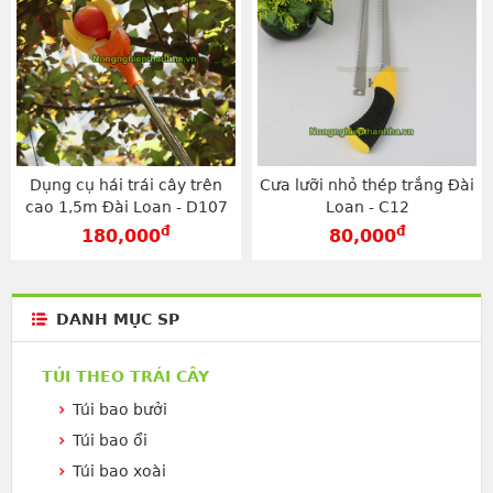
Dụng cụ hái trái cây trên
Cưa lưỡi nhỏ thép trắng Đài
cao 1,5m Đài Loan - D107
Loan - C12
đ
đ
180,000
80,000
DANH MỤC SP
TÚI THEO TRÁI CÂY
Túi bao bưởi
Túi bao ổi
Túi bao xoài