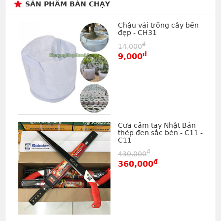
SẢN PHẨM BÁN CHẠY
Chậu vải trồng cây bền
đẹp - CH31
đ
14,000
đ
9,000
Cưa cầm tay Nhật Bản
thép đen sắc bén - C11 -
C11
đ
430,000
đ
360,000