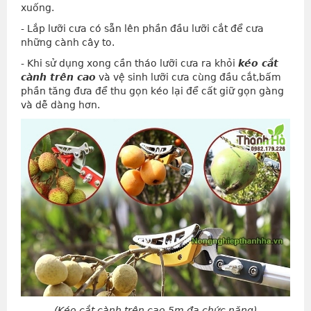
xuống.
- Lắp lưỡi cưa có sẵn lên phần đầu lưỡi cắt để cưa
những cành cây to.
- Khi sử dụng xong cần tháo lưỡi cưa ra khỏi
kéo cắt
cành trên cao
và vệ sinh lưỡi cưa cùng đầu cắt,bấm
phần tăng đưa để thu gọn kéo lại để cất giữ gọn gàng
và dễ dàng hơn.
(Kéo cắt cành trên cao 5m đa chức năng)