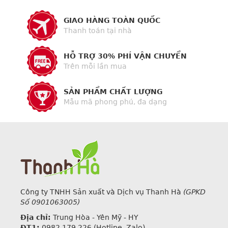
GIAO HÀNG TOÀN QUỐC
Thanh toán tại nhà
HỖ TRỢ 30% PHÍ VẬN CHUYỂN
Trên mỗi lần mua
SẢN PHẨM CHẤT LƯỢNG
Mẫu mã phong phú, đa dạng
Công ty TNHH Sản xuất và Dịch vụ Thanh Hà
(GPKD
Số 0901063005)
Địa chỉ:
Trung Hòa - Yên Mỹ - HY
ĐT1:
0982.179.226
(Hotline, Zalo)