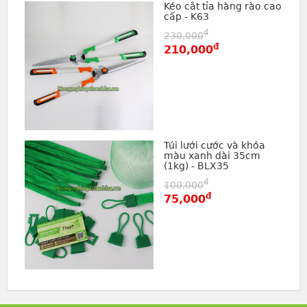
Kéo cắt tỉa hàng rào cao
cấp - K63
đ
230,000
đ
210,000
Túi lưới cước và khóa
màu xanh dài 35cm
(1kg) - BLX35
đ
100,000
đ
75,000