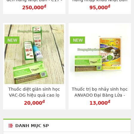
C17
sắc bén - C16 - C16
đ
đ
250,000
95,000
NEW
NEW
Thuốc diệt gián sinh học
Thuốc trị bọ nhảy sinh học
VAC-DG hiệu quả cao lọ
ANVADO Đại Bàng Lửa -
10ml - T210 - T210
T212 - T212
đ
đ
20,000
13,000
DANH MỤC SP