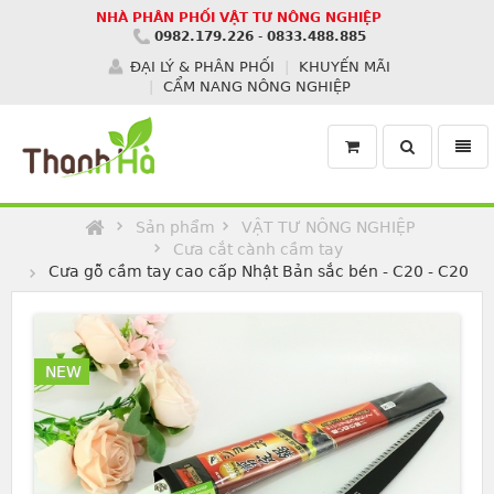
NHÀ PHÂN PHỐI VẬT TƯ NÔNG NGHIỆP
0982.179.226
-
0833.488.885
ĐẠI LÝ & PHÂN PHỐI
KHUYẾN MÃI
CẨM NANG NÔNG NGHIỆP
Toggle
Toggl
search
navig
Homepage
Sản phẩm
VẬT TƯ NÔNG NGHIỆP
Cưa cắt cành cầm tay
Cưa gỗ cầm tay cao cấp Nhật Bản sắc bén - C20 - C20
NEW