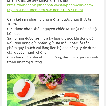
phẩm khác để quý khách tham khảo
https://nongnghiepthanhha.vn/san-pham/cua-cam-
tay-nhat-ban-thep-den-sac-ben-c11-524.html
Cam kết sản phẩm giống mô tả, được chụp thực tế 
100%.
Cưa được nhập khẩu nguyên chiếc tại Nhật Bản có độ 
bền cao.
Sản phẩm được kiểm tra kỹ lưỡng trước khi đóng gói.
Nếu đơn hàng gửi nhầm, gửi sai mẫu hoặc lỗi sản 
phẩm quý khách vui lòng liên hệ cho công ty để được 
giải quyết nhanh chóng
Giao hàng tận nhà nhanh chóng, đảm bảo giá cả cạnh 
tranh nhất thị trường.