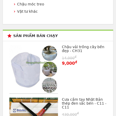
Chậu móc treo
Vật tư khác
SẢN PHẨM BÁN CHẠY
Chậu vải trồng cây bền
đẹp - CH31
đ
14,000
đ
9,000
Cưa cầm tay Nhật Bản
thép đen sắc bén - C11 -
C11
đ
430,000