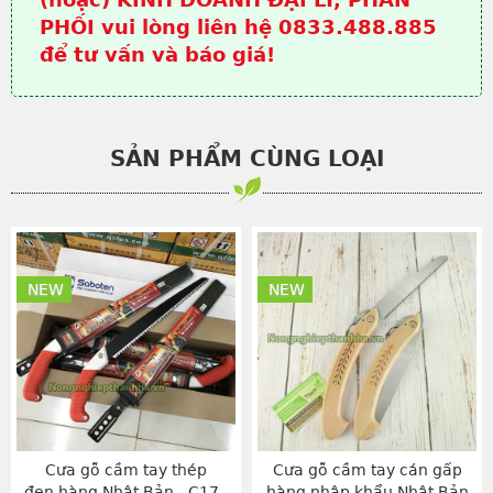
PHỐI vui lòng liên hệ 0833.488.885
để tư vấn và báo giá!
SẢN PHẨM CÙNG LOẠI
NEW
NEW
Cưa gỗ cầm tay thép
Cưa gỗ cầm tay cán gấp
đen hàng Nhật Bản - C17 -
hàng nhập khẩu Nhật Bản