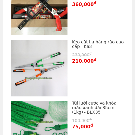
đ
360,000
Kéo cắt tỉa hàng rào cao
cấp - K63
đ
230,000
đ
210,000
Túi lưới cước và khóa
màu xanh dài 35cm
(1kg) - BLX35
đ
100,000
đ
75,000