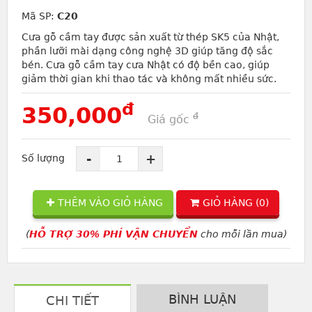
Mã SP:
C20
Cưa gỗ cầm tay được sản xuất từ thép SK5 của Nhật,
phần lưỡi mài dạng công nghệ 3D giúp tăng độ sắc
bén. Cưa gỗ cầm tay cưa Nhật có độ bền cao, giúp
giảm thời gian khi thao tác và không mất nhiều sức.
đ
350,000
đ
Giá gốc
-
+
Số lượng
THÊM VÀO GIỎ HÀNG
GIỎ HÀNG (
0
)
(
HỖ TRỢ 30% PHÍ VẬN CHUYỂN
cho mỗi lần mua)
BÌNH LUẬN
CHI TIẾT