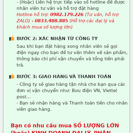
- (Hoặc) Liên hệ trực tiếp vào số hotline để được
nhân viên tư vấn và hỗ trợ đặt hàng
Hotline hỗ trợ:
0982.179.226
(Tư vấn, hỗ trợ
ZALO) -
0833.488.885
(Hỗ trợ các đại lý và
khách mua số lượng lớn)
BƯỚC 2: XÁC NHẬN TỪ CÔNG TY
Sau khi bạn đặt hàng xong nhân viên sẽ gọi
điện ngay cho bạn để tư vấn thêm về sản phẩm,
thông báo chi phí vận chuyển và tổng tiền phải
trả.
BƯỚC 3: GIAO HÀNG VÀ THANH TOÁN
- Công ty sẽ giao hàng tận nhà cho bạn qua các
đơn vị vận chuyển như: Bưu điện VN, Viettel
post…
- Bạn sẽ nhận hàng và Thanh toán tiền cho nhân
viên giao hàng.
Bạn có nhu cầu mua SỐ LƯỢNG LỚN
(hoặc) KINH DOANH ĐẠI LÝ, PHÂN