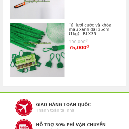
Túi lưới cước và khóa
màu xanh dài 35cm
(1kg) - BLX35
đ
100,000
đ
75,000
GIAO HÀNG TOÀN QUỐC
Thanh toán tại nhà
HỖ TRỢ 30% PHÍ VẬN CHUYỂN