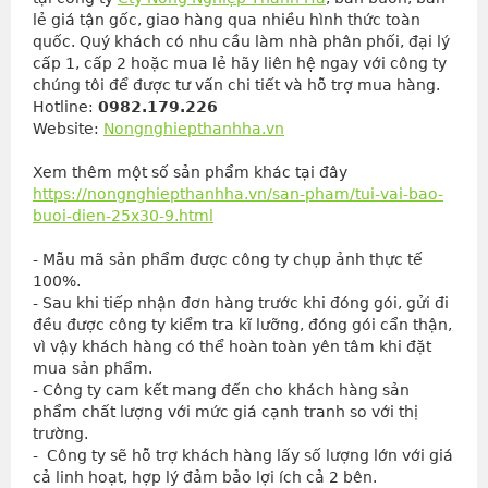
lẻ giá tận gốc, giao hàng qua nhiều hình thức toàn 
quốc. Quý khách có nhu cầu làm nhà phân phối, đại lý 
cấp 1, cấp 2 hoặc mua lẻ hãy liên hệ ngay với công ty 
chúng tôi để được tư vấn chi tiết và hỗ trợ mua hàng.
Hotline: 
0982.179.226
Website: 
Nongnghiepthanhha.vn
Xem thêm một số sản phẩm khác tại đây
https://nongnghiepthanhha.vn/san-pham/tui-vai-bao-
buoi-dien-25x30-9.html
- Mẫu mã sản phẩm được công ty chụp ảnh thực tế 
100%.
- Sau khi tiếp nhận đơn hàng trước khi đóng gói, gửi đi 
đều được công ty kiểm tra kĩ lưỡng, đóng gói cẩn thận, 
vì vậy khách hàng có thể hoàn toàn yên tâm khi đặt 
mua sản phẩm.
- Công ty cam kết mang đến cho khách hàng sản 
phẩm chất lượng với mức giá cạnh tranh so với thị 
trường.
-  Công ty sẽ hỗ trợ khách hàng lấy số lượng lớn với giá 
cả linh hoạt, hợp lý đảm bảo lợi ích cả 2 bên.