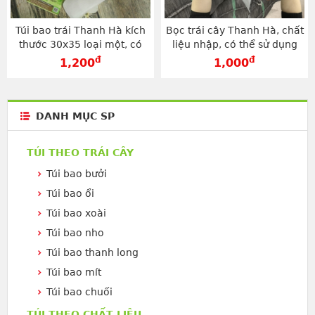
Túi bao trái Thanh Hà kích
Bọc trái cây Thanh Hà, chất
thước 30x35 loại một, có
liệu nhập, có thể sử dụng
thể tái sử dụng - TV3035D
trên 2 vụ loại 25x30cm -
đ
đ
1,200
1,000
TV2530
DANH MỤC SP
TÚI THEO TRÁI CÂY
Túi bao bưởi
Túi bao ổi
Túi bao xoài
Túi bao nho
Túi bao thanh long
Túi bao mít
Túi bao chuối
TÚI THEO CHẤT LIỆU