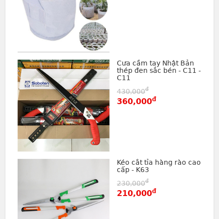
Cưa cầm tay Nhật Bản
thép đen sắc bén - C11 -
C11
đ
430,000
đ
360,000
Kéo cắt tỉa hàng rào cao
cấp - K63
đ
230,000
đ
210,000