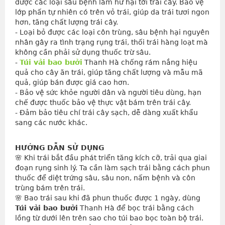
được các loại sâu bệnh làm hư hại tới trái cây. Bảo vệ 
lớp phấn tự nhiên có trên vỏ trái, giúp da trái tươi ngon 
hơn, tăng chất lượng trái cây.
- Loại bỏ được các loại côn trùng, sâu bệnh hại nguyên 
nhân gây ra tình trạng rụng trái, thối trái hàng loạt mà 
không cần phải sử dụng thuốc trừ sâu.
- 
Túi vải bao bưởi
 Thanh Hà chống rám nắng hiệu 
quả cho cây ăn trái, giúp tăng chất lượng và mẫu mã 
quả, giúp bán được giá cao hơn.
- Bảo vệ sức khỏe người dân và người tiêu dùng, hạn 
chế được thuốc bảo vệ thực vật bám trên trái cây.
- Đảm bảo tiêu chí trái cây sạch, dễ dàng xuất khẩu 
sang các nước khác.
HƯỚNG DẪN SỬ DỤNG
🌸 Khi trái bắt đầu phát triển tăng kích cỡ, trải qua giai 
đoạn rụng sinh lý. Ta cần làm sạch trái bằng cách phun 
thuốc để diệt trứng sâu, sâu non, nấm bệnh và côn 
trùng bám trên trái.
🌸 Bao trái sau khi đã phun thuốc được 1 ngày, dùng 
Túi vải bao bưởi
 Thanh Hà để bọc trái bằng cách 
lồng từ dưới lên trên sao cho túi bao bọc toàn bộ trái.