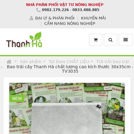
NHÀ PHÂN PHỐI VẬT TƯ NÔNG NGHIỆP
0982.179.226
-
0833.488.885
ĐẠI LÝ & PHÂN PHỐI
KHUYẾN MÃI
CẨM NANG NÔNG NGHIỆP
Toggle
Toggl
search
navig
Homepage
Sản phẩm
Túi theo CHẤT LIỆU
TÚI VẢI bao trái
Bao trái cây Thanh Hà chất lượng cao kích thước 30x35cm -
TV3035
NEW