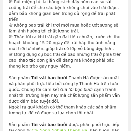
🌸 Rút miệng túi lại bằng cách đẩy núm cao su sát 
cuống trái để cho sâu bệnh không chui vào trái được, 
đảm bảo không gian bên trong đủ rộng để trái phát 
triển.
🌸 Không bao trái khi trời mới mưa hoặc ướt sương sẽ 
làm ảnh hưởng tới chất lượng trái.
🌸 Tháo túi ra khi trái gần đạt tiêu chuẩn, trước khi thu 
hoạch khoảng 15-20 ngày để trái hấp thu ánh nắng 
mặt trời tự nhiên, giúp trái có lớp vỏ bóng đẹp hơn.
🌸 Dùng dụng cụ bọc trái để bao những trái ở phía trên 
cao, thao tác đơn giản dễ dàng mà không phải bắc 
thang leo trèo gây nguy hiểm.
Sản phẩm 
Túi vải bao bưởi
 Thanh Hà được sản xuất 
và phân phối trực tiếp bởi công ty Thanh Hà trên toàn 
quốc. Chúng tôi cam kết 
Giá túi bọc bưởi
 cạnh tranh 
nhất thị trường hiện nay mà chất lượng sản phẩm vẫn 
được đảm bảo tuyệt đối.
Ngoài ra quý khách có thể tham khảo các sản phẩm 
tương tự  để có được sự lựa chọn tốt nhất.
Sản phẩm 
Túi vải bao bưởi
 được phân phối trực tiếp 
tại công ty 
Cty Nông Nghiệp Thanh Hà
, bán buôn, bán 