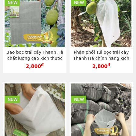
NEW
NEW
Bao bọc trái cây Thanh Hà
Phân phối Túi bọc trái cây
chất lượng cao kích thước
Thanh Hà chính hãng kích
50x70cm - TV5070
thước 50x70cm - TV5070
đ
đ
2,800
2,800
NEW
NEW