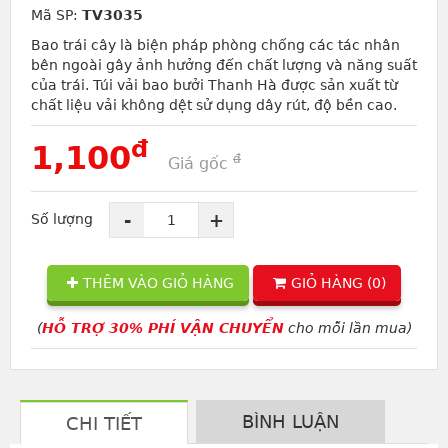
Mã SP:
TV3035
Bao trái cây là biện pháp phòng chống các tác nhân
bên ngoài gây ảnh hưởng đến chất lượng và năng suất
của trái. Túi vải bao bưởi Thanh Hà được sản xuất từ
chất liệu vải không dệt sử dụng dây rút, độ bền cao.
đ
1,100
đ
Giá gốc
-
+
Số lượng
THÊM VÀO GIỎ HÀNG
GIỎ HÀNG (
0
)
(
HỖ TRỢ 30% PHÍ VẬN CHUYỂN
cho mỗi lần mua)
BÌNH LUẬN
CHI TIẾT