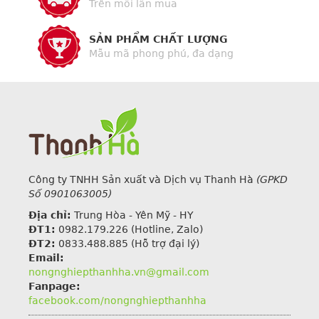
Trên mỗi lần mua
SẢN PHẨM CHẤT LƯỢNG
Mẫu mã phong phú, đa dạng
Công ty TNHH Sản xuất và Dịch vụ Thanh Hà
(GPKD
Số 0901063005)
Địa chỉ:
Trung Hòa - Yên Mỹ - HY
ĐT1:
0982.179.226
(Hotline, Zalo)
ĐT2:
0833.488.885 (Hỗ trợ đại lý)
Email:
nongnghiepthanhha.vn@gmail.com
Fanpage:
facebook.com/nongnghiepthanhha