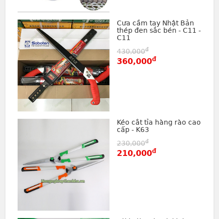
Cưa cầm tay Nhật Bản
thép đen sắc bén - C11 -
C11
đ
430,000
đ
360,000
Kéo cắt tỉa hàng rào cao
cấp - K63
đ
230,000
đ
210,000