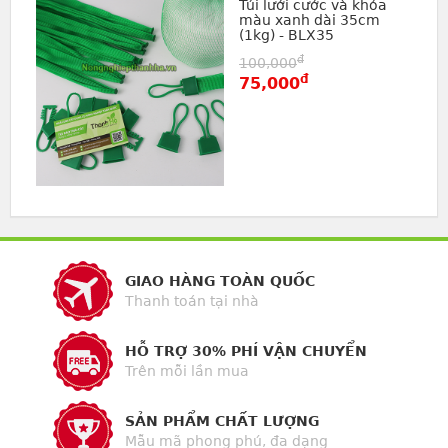
Túi lưới cước và khóa
màu xanh dài 35cm
(1kg) - BLX35
đ
100,000
đ
75,000
GIAO HÀNG TOÀN QUỐC
Thanh toán tại nhà
HỖ TRỢ 30% PHÍ VẬN CHUYỂN
Trên mỗi lần mua
SẢN PHẨM CHẤT LƯỢNG
Mẫu mã phong phú, đa dạng