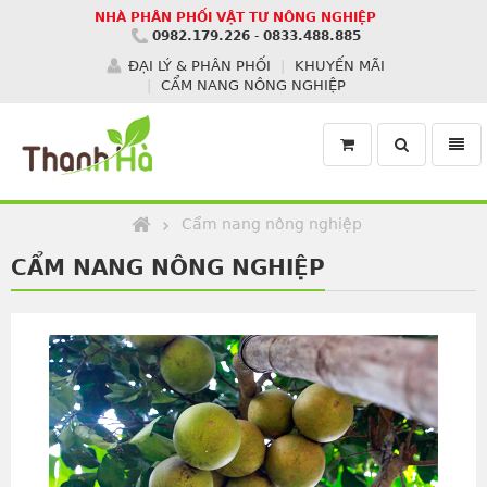
NHÀ PHÂN PHỐI VẬT TƯ NÔNG NGHIỆP
0982.179.226
-
0833.488.885
ĐẠI LÝ & PHÂN PHỐI
KHUYẾN MÃI
CẨM NANG NÔNG NGHIỆP
Toggle
Toggl
search
navig
Homepage
Cẩm nang nông nghiệp
CẨM NANG NÔNG NGHIỆP