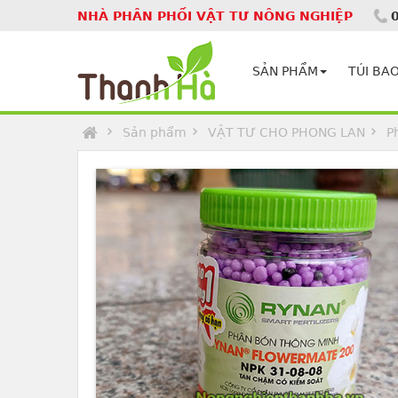
NHÀ PHÂN PHỐI VẬT TƯ NÔNG NGHIỆP
Homepage
SẢN PHẨM
TÚI BAO
Sản phẩm
VẬT TƯ CHO PHONG LAN
P