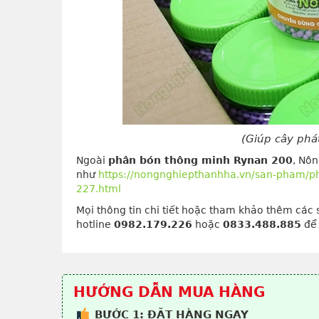
(Giúp cây phát
Ngoài
phân bón thông minh Rynan 200
, Nô
như
https://nongnghiepthanhha.vn/san-pham/p
227.html
Mọi thông tin chi tiết hoặc tham khảo thêm các
hotline
0982.179.226
hoặc
0833.488.885
để 
HƯỚNG DẪN MUA HÀNG
BƯỚC 1: ĐẶT HÀNG NGAY