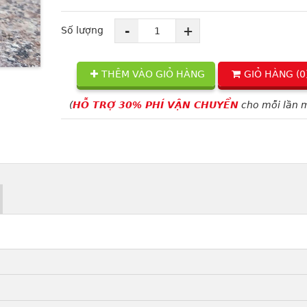
-
+
Số lượng
THÊM VÀO GIỎ HÀNG
GIỎ HÀNG (
0
(
HỖ TRỢ 30% PHÍ VẬN CHUYỂN
cho mỗi lần 