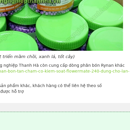
 triển mầm chồi, xanh lá, tốt cây)
ng nghiệp Thanh Hà còn cung cấp dòng phân bón Rynan khác
han-bon-tan-cham-co-kiem-soat-flowermate-240-dung-cho-lan-
 sản phẩm khác, khách hàng có thể liên hệ theo số
được hỗ trợ