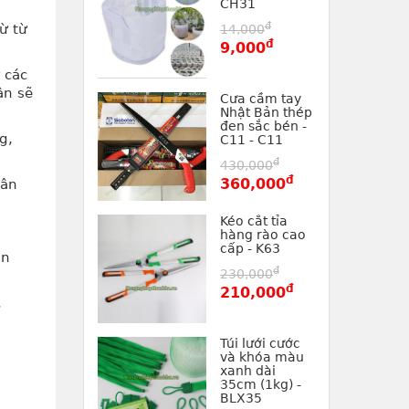
CH31
đ
ừ từ
14,000
đ
9,000
 các
ân sẽ
Cưa cầm tay
Nhật Bản thép
đen sắc bén -
g,
C11 - C11
đ
430,000
đ
360,000
hân
Kéo cắt tỉa
hàng rào cao
cấp - K63
an
đ
230,000
đ
210,000
,
Túi lưới cước
và khóa màu
xanh dài
35cm (1kg) -
BLX35