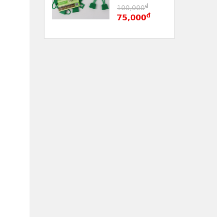
đ
100,000
đ
75,000