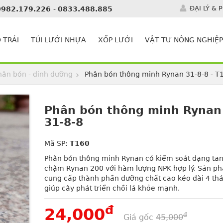
ĐẠI LÝ & 
0982.179.226
-
0833.488.885
 TRÁI
TÚI LƯỚI NHỰA
XỐP LƯỚI
VẬT TƯ NÔNG NGHIỆP
hân bón - dinh dưỡng
Phân bón thông minh Rynan 31-8-8 - T
Phân bón thông minh Rynan
31-8-8
Mã SP:
T160
Phân bón thông minh Rynan có kiểm soát dạng ta
chậm Rynan 200 với hàm lượng NPK hợp lý. Sản p
cung cấp thành phần dưỡng chất cao kéo dài 4 th
giúp cây phát triển chồi lá khỏe mạnh.
đ
24,000
đ
Giá gốc
45,000