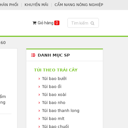
PHÂN PHỐI
KHUYẾN MÃI
CẨM NANG NÔNG NGHIỆP
Giỏ hàng
0
Toggle search
Tìm kiếm
160
DANH MỤC SP
TÚI THEO TRÁI CÂY
Túi bao bưởi
Túi bao ổi
n
Túi bao xoài
hẩm
áng
Túi bao nho
Túi bao thanh long
Túi bao mít
Túi bao chuối