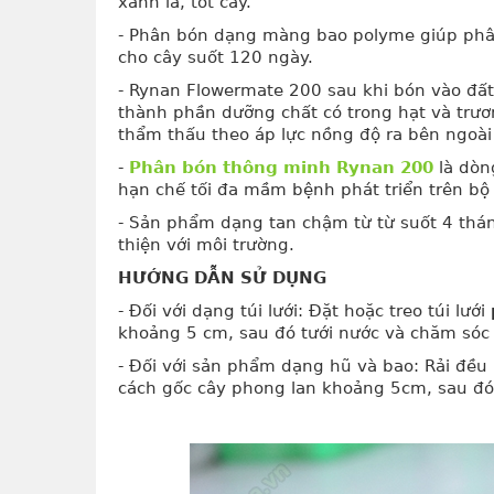
xanh lá, tốt cây.
- Phân bón dạng màng bao polyme giúp phân
cho cây suốt 120 ngày.
- Rynan Flowermate 200 sau khi bón vào đất 
thành phần dưỡng chất có trong hạt và trươ
thẩm thấu theo áp lực nồng độ ra bên ngoài 
-
Phân bón thông minh Rynan 200
là dòn
hạn chế tối đa mầm bệnh phát triển trên bộ 
- Sản phẩm dạng tan chậm từ từ suốt 4 thá
thiện với môi trường.
HƯỚNG DẪN SỬ DỤNG
- Đối với dạng túi lưới: Đặt hoặc treo túi lưới
khoảng 5 cm, sau đó tưới nước và chăm sóc
- Đối với sản phẩm dạng hũ và bao: Rải đề
cách gốc cây phong lan khoảng 5cm, sau đó 