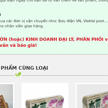
 gọi điện ngay cho bạn để tư vấn thêm về sản phẩm, thôn
N
qua các đơn vị vận chuyển như: Bưu điện VN, Viettel post…
ho nhân viên giao hàng.
ỚN (hoặc) KINH DOANH ĐẠI LÝ, PHÂN PHỐI v
vấn và báo giá!
 PHẨM CÙNG LOẠI