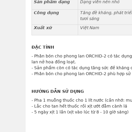
Sản phẩm dạng
Dạng viên nén nhỏ
Công dụng
Tăng đề kháng, phát triể
tươi sáng
Xuất xứ
Việt Nam
ĐẶC TÍNH
- Phân bón cho phong lan ORCHID-2 có tác dụng
lan nở hoa đồng loạt.
- Sản phẩm còn có tác dụng tăng sức đề kháng c
- Phân bón cho phong lan ORCHID-2 phù hợp sử d
HƯỚNG DẪN SỬ DỤNG
- Pha 1 muỗng thuốc cho 1 lít nước (cần nhớ: m
- Lắc cho tan hết thuốc rồi xịt ướt đẫm cành lá
- 5 ngày xịt 1 lần (xịt vào lúc từ 8 - 10 giờ sáng)