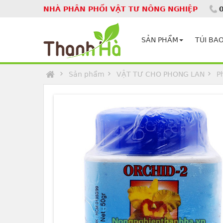
NHÀ PHÂN PHỐI VẬT TƯ NÔNG NGHIỆP
Homepage
SẢN PHẨM
TÚI BAO
Sản phẩm
VẬT TƯ CHO PHONG LAN
P