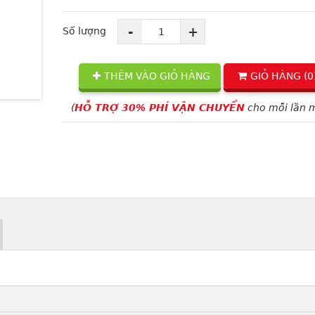
-
+
Số lượng
THÊM VÀO GIỎ HÀNG
GIỎ HÀNG (
0
(
HỖ TRỢ 30% PHÍ VẬN CHUYỂN
cho mỗi lần 