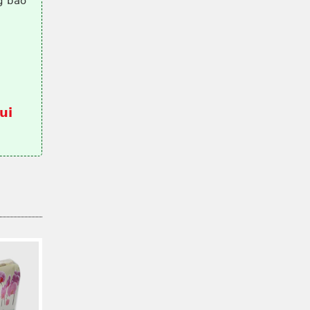
g báo
ui