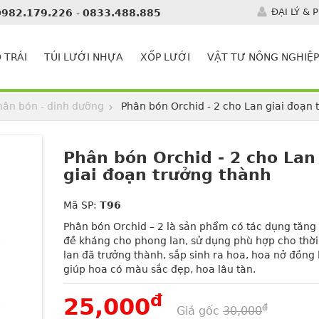
ĐẠI LÝ & 
0982.179.226
-
0833.488.885
 TRÁI
TÚI LƯỚI NHỰA
XỐP LƯỚI
VẬT TƯ NÔNG NGHIỆP
hân bón - dinh dưỡng
Phân bón Orchid - 2 cho Lan giai đoạn 
Phân bón Orchid - 2 cho Lan
giai đoạn trưởng thành
Mã SP:
T96
Phân bón Orchid – 2 là sản phẩm có tác dụng tăng
đề kháng cho phong lan, sử dụng phù hợp cho thời
lan đã trưởng thành, sắp sinh ra hoa, hoa nở đồng 
giúp hoa có màu sắc đẹp, hoa lâu tàn.
đ
25,000
đ
Giá gốc
30,000