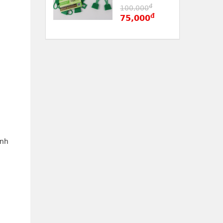
đ
100,000
đ
75,000
ình