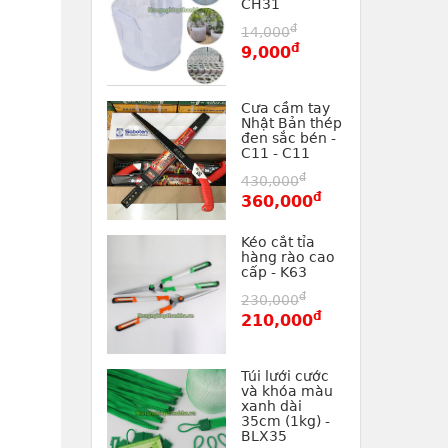
CH31
đ
14,000
đ
9,000
Cưa cầm tay
Nhật Bản thép
đen sắc bén -
C11 - C11
đ
430,000
đ
360,000
Kéo cắt tỉa
hàng rào cao
cấp - K63
đ
230,000
đ
210,000
Túi lưới cước
và khóa màu
xanh dài
35cm (1kg) -
BLX35