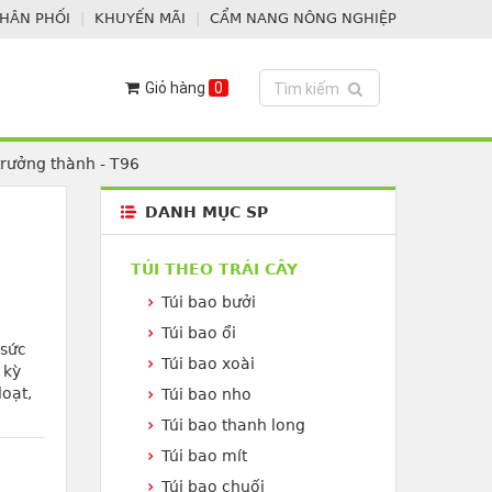
PHÂN PHỐI
KHUYẾN MÃI
CẨM NANG NÔNG NGHIỆP
Giỏ hàng
0
Toggle search
Tìm kiếm
trưởng thành - T96
DANH MỤC SP
TÚI THEO TRÁI CÂY
Túi bao bưởi
Túi bao ổi
 sức
Túi bao xoài
 kỳ
loạt,
Túi bao nho
Túi bao thanh long
Túi bao mít
Túi bao chuối