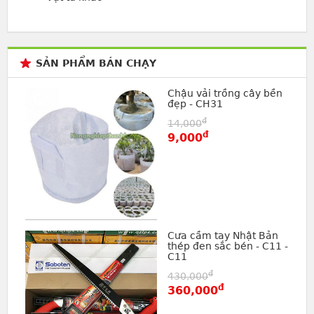
SẢN PHẨM BÁN CHẠY
Chậu vải trồng cây bền
đẹp - CH31
đ
14,000
đ
9,000
Cưa cầm tay Nhật Bản
thép đen sắc bén - C11 -
C11
đ
430,000
đ
360,000