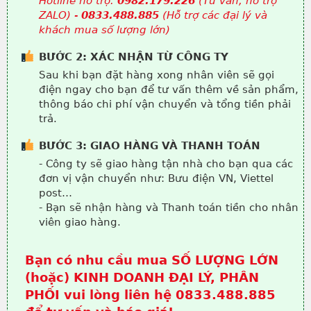
Hotline hỗ trợ:
0982.179.226
(Tư vấn, hỗ trợ
ZALO) -
0833.488.885
(Hỗ trợ các đại lý và
khách mua số lượng lớn)
BƯỚC 2: XÁC NHẬN TỪ CÔNG TY
Sau khi bạn đặt hàng xong nhân viên sẽ gọi
điện ngay cho bạn để tư vấn thêm về sản phẩm,
thông báo chi phí vận chuyển và tổng tiền phải
trả.
BƯỚC 3: GIAO HÀNG VÀ THANH TOÁN
- Công ty sẽ giao hàng tận nhà cho bạn qua các
đơn vị vận chuyển như: Bưu điện VN, Viettel
post…
- Bạn sẽ nhận hàng và Thanh toán tiền cho nhân
viên giao hàng.
Bạn có nhu cầu mua SỐ LƯỢNG LỚN
(hoặc) KINH DOANH ĐẠI LÝ, PHÂN
PHỐI vui lòng liên hệ 0833.488.885