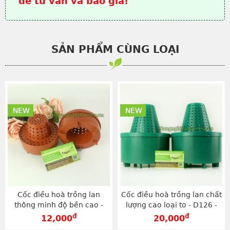
để tư vấn và báo giá!
SẢN PHẨM CÙNG LOẠI
NEW
NEW
Cốc điều hoà trồng lan
Cốc điều hoà trồng lan chất
thông minh độ bền cao -
lượng cao loại to - D126 -
D127
D126
đ
đ
12,000
20,000