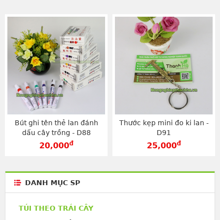
Bút ghi tên thẻ lan đánh
Thước kẹp mini đo ki lan -
dấu cây trồng - D88
D91
đ
đ
20,000
25,000
DANH MỤC SP
TÚI THEO TRÁI CÂY