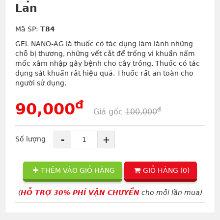
Lan
Mã SP:
T84
GEL NANO-AG là thuốc có tác dụng làm lành những
chỗ bị thương, những vết cắt để trống vi khuẩn nấm
mốc xâm nhập gây bệnh cho cây trồng. Thuốc có tác
dụng sát khuẩn rất hiệu quả. Thuốc rất an toàn cho
người sử dụng.
đ
90,000
đ
Giá gốc
100,000
-
+
Số lượng
THÊM VÀO GIỎ HÀNG
GIỎ HÀNG (
0
)
(
HỖ TRỢ 30% PHÍ VẬN CHUYỂN
cho mỗi lần mua)