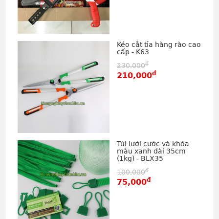
Kéo cắt tỉa hàng rào cao
cấp - K63
đ
230,000
đ
210,000
Túi lưới cước và khóa
màu xanh dài 35cm
(1kg) - BLX35
đ
100,000
đ
75,000