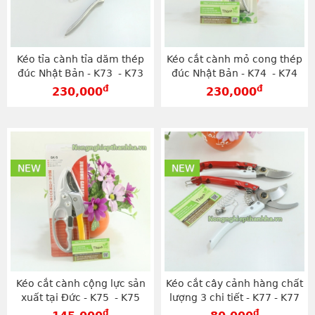
Kéo tỉa cành tỉa dăm thép
Kéo cắt cành mỏ cong thép
đúc Nhật Bản - K73 - K73
đúc Nhật Bản - K74 - K74
đ
đ
230,000
230,000
NEW
NEW
Kéo cắt cành cộng lực sản
Kéo cắt cây cảnh hàng chất
xuất tại Đức - K75 - K75
lượng 3 chi tiết - K77 - K77
đ
đ