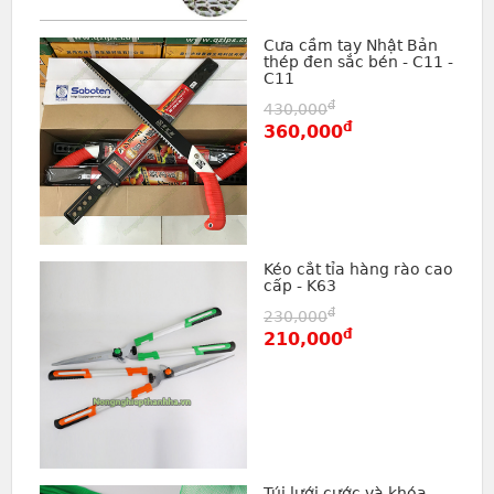
Cưa cầm tay Nhật Bản
thép đen sắc bén - C11 -
C11
đ
430,000
đ
360,000
Kéo cắt tỉa hàng rào cao
cấp - K63
đ
230,000
đ
210,000
Túi lưới cước và khóa