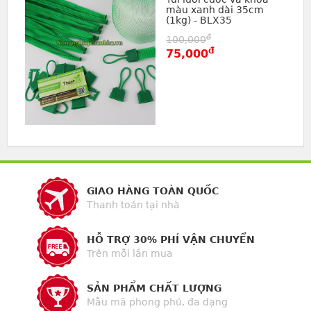
màu xanh dài 35cm
(1kg) - BLX35
đ
100,000
đ
75,000
GIAO HÀNG TOÀN QUỐC
Thanh toán tại nhà
HỖ TRỢ 30% PHÍ VẬN CHUYỂN
Trên mỗi lần mua
SẢN PHẨM CHẤT LƯỢNG
Mẫu mã phong phú, đa dạng