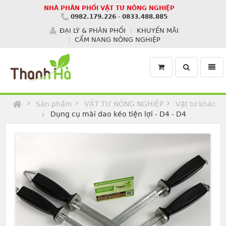
NHÀ PHÂN PHỐI VẬT TƯ NÔNG NGHIỆP
0982.179.226
-
0833.488.885
ĐẠI LÝ & PHÂN PHỐI
KHUYẾN MÃI
CẨM NANG NÔNG NGHIỆP
Toggle
Toggl
search
navig
Homepage
Sản phẩm
VẬT TƯ NÔNG NGHIỆP
Vật tư khác
Dụng cụ mài dao kéo tiện lợi - D4 - D4