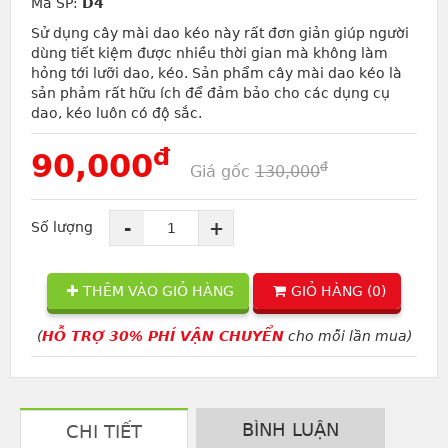
Mã SP:
D4
Sử dụng cây mài dao kéo này rất đơn giản giúp người
dùng tiết kiệm được nhiều thời gian mà không làm
hỏng tới lưỡi dao, kéo. Sản phẩm cây mài dao kéo là
sản phảm rất hữu ích để đảm bảo cho các dụng cụ
dao, kéo luôn có độ sắc.
đ
90,000
đ
Giá gốc
130,000
-
+
Số lượng
THÊM VÀO GIỎ HÀNG
GIỎ HÀNG (
0
)
(
HỖ TRỢ 30% PHÍ VẬN CHUYỂN
cho mỗi lần mua)
BÌNH LUẬN
CHI TIẾT