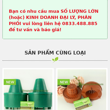
Bạn có nhu cầu mua SỐ LƯỢNG LỚN
(hoặc) KINH DOANH ĐẠI LÝ, PHÂN
PHỐI vui lòng liên hệ 0833.488.885
để tư vấn và báo giá!
SẢN PHẨM CÙNG LOẠI
NEW
NEW