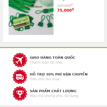
đ
100,000
đ
75,000
GIAO HÀNG TOÀN QUỐC
Thanh toán tại nhà
HỖ TRỢ 30% PHÍ VẬN CHUYỂN
Trên mỗi lần mua
SẢN PHẨM CHẤT LƯỢNG
Mẫu mã phong phú, đa dạng