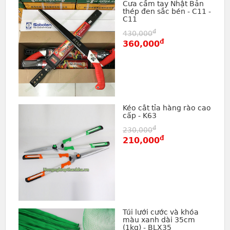
Cưa cầm tay Nhật Bản
thép đen sắc bén - C11 -
C11
đ
430,000
đ
360,000
Kéo cắt tỉa hàng rào cao
cấp - K63
đ
230,000
đ
210,000
Túi lưới cước và khóa
màu xanh dài 35cm
(1kg) - BLX35