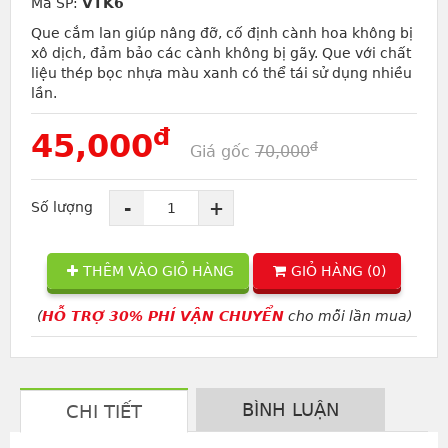
Mã SP:
VTK6
Que cắm lan giúp nâng đỡ, cố định cành hoa không bị
xô dịch, đảm bảo các cành không bị gãy. Que với chất
liệu thép bọc nhựa màu xanh có thể tái sử dụng nhiều
lần.
đ
45,000
đ
Giá gốc
70,000
-
+
Số lượng
THÊM VÀO GIỎ HÀNG
GIỎ HÀNG (
0
)
(
HỖ TRỢ 30% PHÍ VẬN CHUYỂN
cho mỗi lần mua)
BÌNH LUẬN
CHI TIẾT