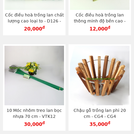
Cốc điều hoà trồng lan chất
Cốc điều hoà trồng lan
lượng cao loại to - D126 -
thông minh độ bền cao -
D126
D127
đ
đ
20,000
12,000
10 Móc nhôm treo lan bọc
Chậu gỗ trồng lan phi 20
nhựa 70 cm - VTK12
cm - CG4 - CG4
đ
đ
30,000
35,000