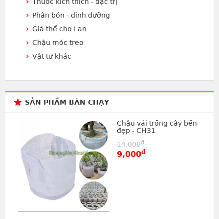
Thuốc kích thích - đặc trị
Phân bón - dinh dưỡng
Giá thể cho Lan
Chậu móc treo
Vật tư khác
SẢN PHẨM BÁN CHẠY
Chậu vải trồng cây bền
đẹp - CH31
đ
14,000
đ
9,000