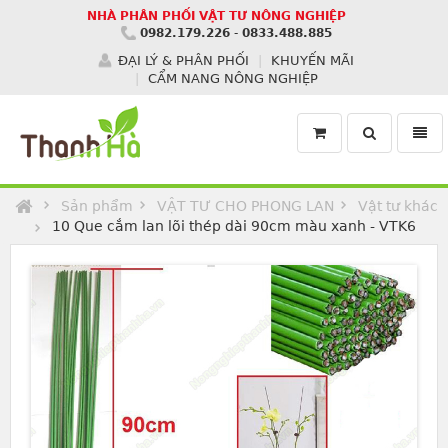
NHÀ PHÂN PHỐI VẬT TƯ NÔNG NGHIỆP
0982.179.226
-
0833.488.885
ĐẠI LÝ & PHÂN PHỐI
KHUYẾN MÃI
CẨM NANG NÔNG NGHIỆP
Toggle
Toggl
search
navig
Homepage
Sản phẩm
VẬT TƯ CHO PHONG LAN
Vật tư khác
10 Que cắm lan lõi thép dài 90cm màu xanh - VTK6