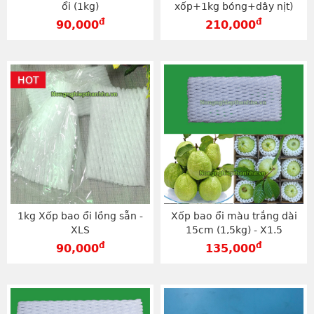
ổi (1kg)
xốp+1kg bóng+dây nịt)
đ
đ
90,000
210,000
HOT
1kg Xốp bao ổi lồng sẵn -
Xốp bao ổi màu trắng dài
XLS
15cm (1,5kg) - X1.5
đ
đ
90,000
135,000