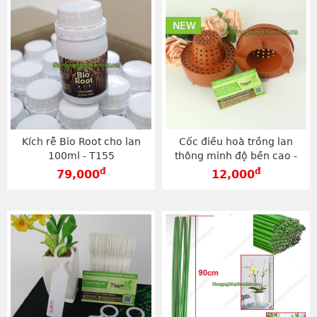
NEW
Kích rễ Bio Root cho lan
Cốc điều hoà trồng lan
100ml - T155
thông minh độ bền cao -
D127
đ
đ
79,000
12,000