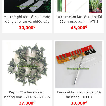
50 Thẻ ghi tên có quai móc
10 Que cắm lan lõi thép dài
dùng cho lan và nhiều cây
90cm màu xanh - VTK6
trồng - D21
đ
đ
30,000
45,000
Kẹp bướm lan cố định
Dao cắt lan cao cấp 9 lưỡi
ngồng hoa - VTK15 - VTK15
đa năng - D113
đ
đ
37,000
30,000