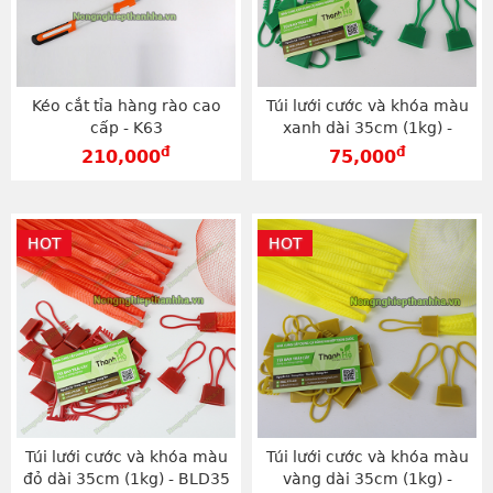
Kéo cắt tỉa hàng rào cao
Túi lưới cước và khóa màu
cấp - K63
xanh dài 35cm (1kg) -
BLX35
đ
đ
210,000
75,000
HOT
HOT
Túi lưới cước và khóa màu
Túi lưới cước và khóa màu
đỏ dài 35cm (1kg) - BLD35
vàng dài 35cm (1kg) -