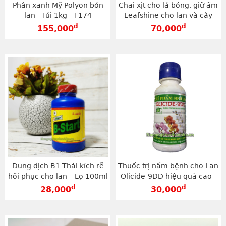
Phân xanh Mỹ Polyon bón
Chai xịt cho lá bóng, giữ ẩm
lan - Túi 1kg - T174
Leafshine cho lan và cây
cảnh - T50
đ
đ
155,000
70,000
Dung dịch B1 Thái kích rễ
Thuốc trị nấm bệnh cho Lan
hồi phục cho lan – Lọ 100ml
Olicide-9DD hiệu quả cao -
- T162
T19
đ
đ
28,000
30,000