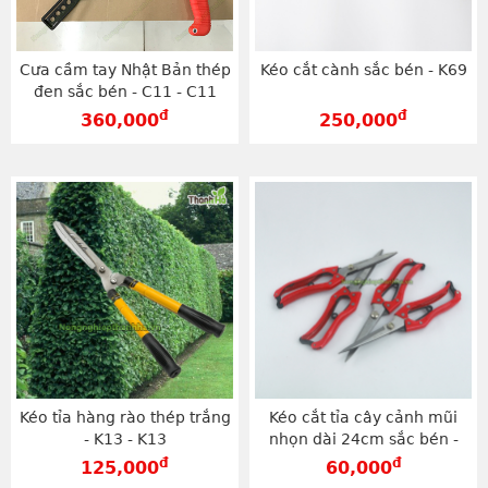
Cưa cầm tay Nhật Bản thép
Kéo cắt cành sắc bén - K69
đen sắc bén - C11 - C11
đ
đ
360,000
250,000
Kéo tỉa hàng rào thép trắng
Kéo cắt tỉa cây cảnh mũi
- K13 - K13
nhọn dài 24cm sắc bén -
K55
đ
đ
125,000
60,000