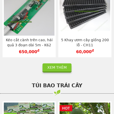
Kéo cắt cành trên cao, hái
5 Khay ươm cây giống 200
quả 3 đoạn dài 5m - K62
lỗ - CH11
đ
đ
650,000
60,000
XEM THÊM
TÚI BAO TRÁI CÂY
HOT