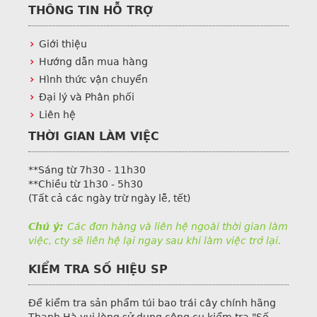
THÔNG TIN HỖ TRỢ
Giới thiệu
Hướng dẫn mua hàng
Hình thức vận chuyển
Đại lý và Phân phối
Liên hệ
THỜI GIAN LÀM VIỆC
**Sáng từ 7h30 - 11h30
**Chiều từ 1h30 - 5h30
(Tất cả các ngày trừ ngày lễ, tết)
Chú ý:
Các đơn hàng và liên hệ ngoài thời gian làm
việc, cty sẽ liên hệ lại ngay sau khi làm việc trở lại.
KIỂM TRA SỐ HIỆU SP
Để kiểm tra sản phẩm túi bao trái cây chính hãng
Thanh Hà vui lòng sử dụng công cụ kiểm tra "Số