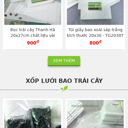
Bọc trái cây Thanh Hà
Túi giấy bao xoài sáp trắng
20x27cm chất liệu vải
kích thước 20x30 - TG2030T
không dệt sử dụng dây rút -
đ
đ
900
800
TV2027
XEM THÊM
XỐP LƯỚI BAO TRÁI CÂY