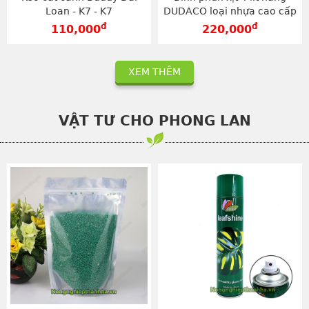
Loan - K7 - K7
DUDACO loại nhựa cao cấp
- BX4
đ
đ
110,000
220,000
XEM THÊM
VẬT TƯ CHO PHONG LAN