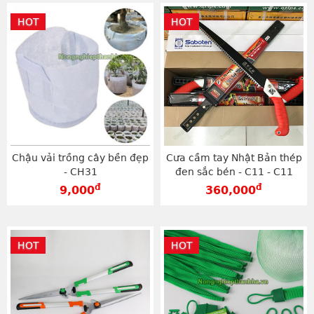
HOT
HOT
Chậu vải trồng cây bền đẹp
Cưa cầm tay Nhật Bản thép
- CH31
đen sắc bén - C11 - C11
đ
đ
9,000
360,000
HOT
HOT