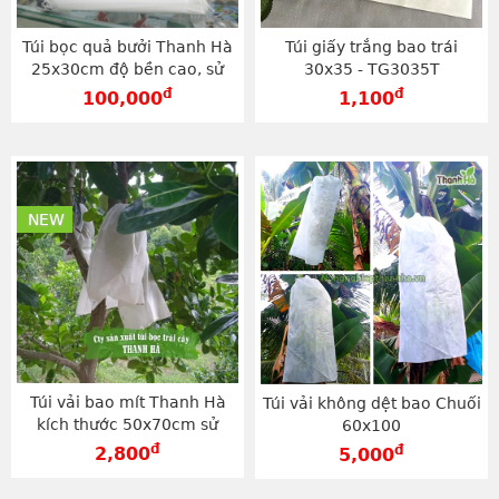
Túi bọc quả bưởi Thanh Hà
Túi giấy trắng bao trái
25x30cm độ bền cao, sử
30x35 - TG3035T
dụng trên 2 vụ - TV2530
đ
đ
100,000
1,100
NEW
Túi vải bao mít Thanh Hà
Túi vải không dệt bao Chuối
kích thước 50x70cm sử
60x100
dụng dây rút, độ bền cao -
đ
đ
2,800
5,000
TV5070