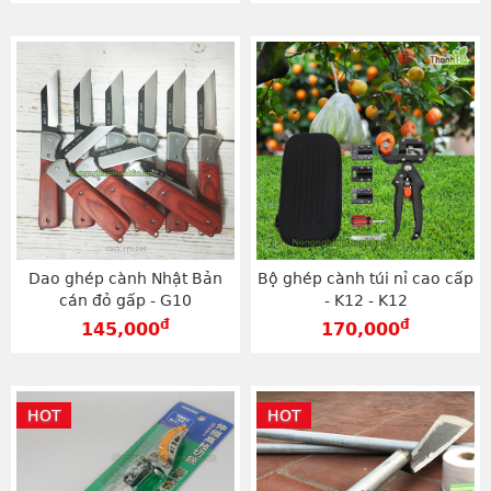
Dao ghép cành Nhật Bản
Bộ ghép cành túi nỉ cao cấp
cán đỏ gấp - G10
- K12 - K12
đ
đ
145,000
170,000
HOT
HOT