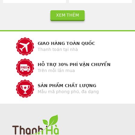
XEM THÊM
GIAO HÀNG TOÀN QUỐC
Thanh toán tại nhà
HỖ TRỢ 30% PHÍ VẬN CHUYỂN
Trên mỗi lần mua
SẢN PHẨM CHẤT LƯỢNG
Mẫu mã phong phú, đa dạng