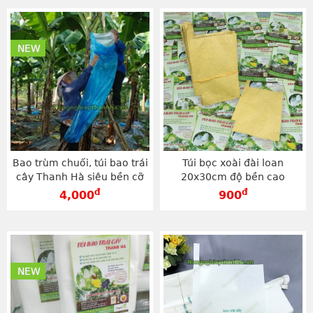
NEW
Bao trùm chuối, túi bao trái
Túi bọc xoài đài loan
cây Thanh Hà siêu bền cỡ
20x30cm độ bền cao
70x140cm - TB70140
thương hiệu Thanh Hà -
đ
đ
4,000
900
TG2030V
NEW