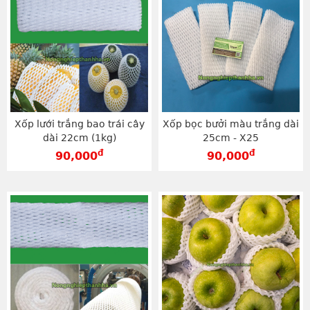
Xốp lưới trắng bao trái cây
Xốp bọc bưởi màu trắng dài
dài 22cm (1kg)
25cm - X25
đ
đ
90,000
90,000