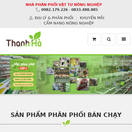
NHÀ PHÂN PHỐI VẬT TƯ NÔNG NGHIỆP
0982.179.226
-
0833.488.885
ĐẠI LÝ & PHÂN PHỐI
KHUYẾN MÃI
CẨM NANG NÔNG NGHIỆP
Toggle
Toggl
search
navig
Homepage
SẢN PHẨM PHÂN PHỐI BÁN CHẠY