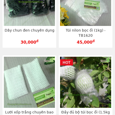
Dây chun đen chuyên dụng
Túi nilon bọc ổi (1kg) -
TB1620
đ
đ
30,000
45,000
HOT
Lưới xốp trắng chuyên bao
Đầy đủ bộ túi bọc ổi (1.5kg