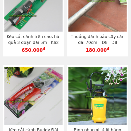
Kéo cắt cành trên cao, hái
Thuổng đánh bầu cây cán
quả 3 đoạn dài 5m - K62
dài 70cm – D8 - D8
đ
đ
650,000
180,000
Kéo cắt cành Buddy Đài
Bình phun xịt 4 lít hãng