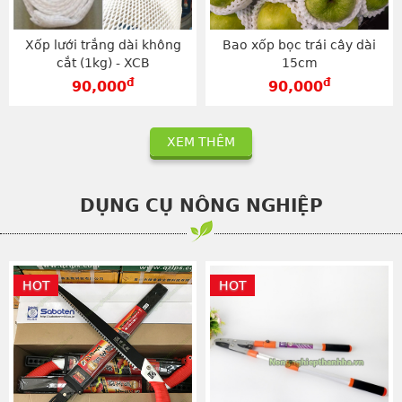
Xốp lưới trắng dài không
Bao xốp bọc trái cây dài
cắt (1kg) - XCB
15cm
đ
đ
90,000
90,000
XEM THÊM
DỤNG CỤ NÔNG NGHIỆP
HOT
HOT