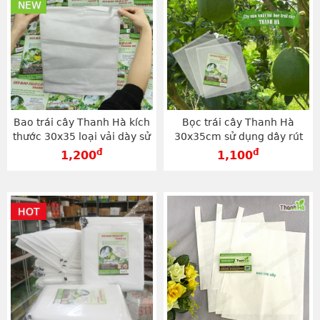
NEW
Bao trái cây Thanh Hà kích
Bọc trái cây Thanh Hà
thước 30x35 loại vải dày sử
30x35cm sử dụng dây rút
dụng dây kẽm - TV3035D
chất lượng cao - TV3035
đ
đ
1,200
1,100
HOT