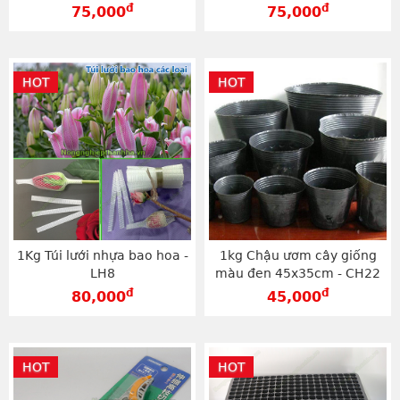
BLV35
đ
đ
75,000
75,000
HOT
HOT
1Kg Túi lưới nhựa bao hoa -
1kg Chậu ươm cây giống
LH8
màu đen 45x35cm - CH22
đ
đ
80,000
45,000
HOT
HOT